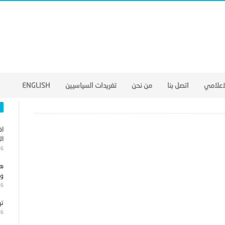
لاعلامي
اتصل بنا
من نحن
تغريدات السياسيين
ENGLISH
اق
ال
26
هج
وا
26
تر
26