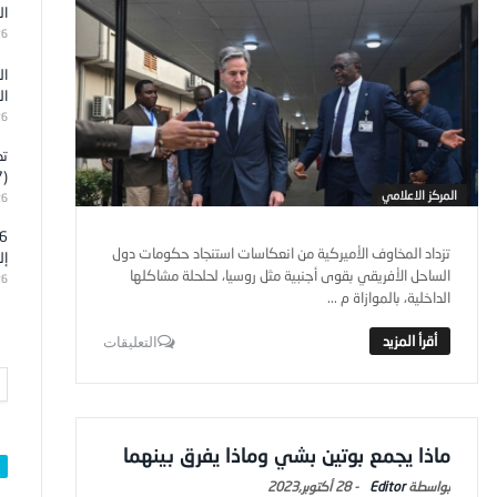
ال
26
ال
ال
26
تد
(7)
المركز الاعلامي
26
تزداد المخاوف الأميركية من انعكاسات استنجاد حكومات دول
إل
الساحل الأفريقي بقوى أجنبية مثل روسيا، لحلحلة مشاكلها
26
الداخلية، بالموازاة م ...
التعليقات
ماذا يجمع بوتين بشي وماذا يفرق بينهما
Editor
-
28 أكتوبر,2023