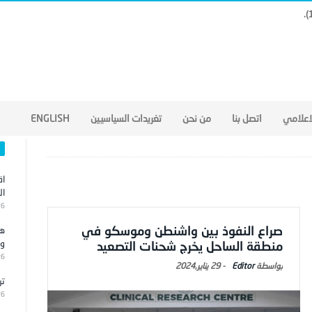
لاعلامي
اتصل بنا
من نحن
تغريدات السياسيين
ENGLISH
اق
ال
26
صراع النفوذ بين واشنطن وموسكو في
هج
وا
منطقة الساحل يخرج شحنات التصعيد
26
Editor
-
29 يناير,2024
تر
26