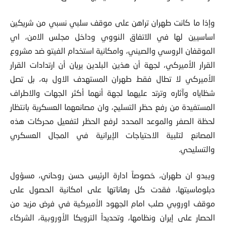
وإذا ما كانت طهران تراهن على موقف سلبي نسبي من شريكين
اساسيين لها في الاتفاق النووي وداخل مجلس الامن، اي
الموقفان الروسي والصيني، وامكانية استخدام الفيتو ضد مشروع
القرار الأميركي، لجهة أن هذين البلدين يريان أن ارتدادات القرار
الأميركي لا تطال فقط طهران المستهدف الاول به، بل تصل
شظاياه وآثاره وترتد عليهما لجهة أنهما أكثر الجهات والاطراف
المستفيدة من رفع حظر التسليح، وان مصانعهما العسكرية بانتظار
لحظة الصفر والموعد المحدد لرفع الحظر لتفعيل محركات هذه
المصانع لتلبية الاحتياجات الإيرانية في المجال العسكري
والتسليحي.
ويبدو ان طهران، خصوصاً ادارة الرئيس حسن روحاني، مسؤول
دبلوماسيتها، فقدت كل رهاناتها على امكانية الحصول على
موقف اوروبي صلب امام الجهود الأميركية في فرض مزيد من
الحصار على إيران ونظامها، وتحديداً الترويكا الأوروبية، الشركاء