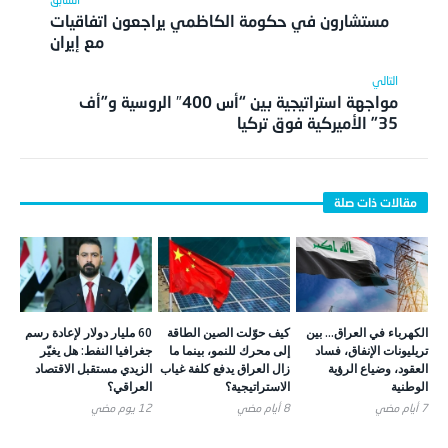
مستشارون في حكومة الكاظمي يراجعون اتفاقيات
مع إيران
مواجهة استراتيجية بين “أس 400″ الروسية و”أف
35” الأميركية فوق تركيا
الكهرباء في العراق… بين
كيف حوّلت الصين الطاقة
60 مليار دولار لإعادة رسم
تريليونات الإنفاق، فساد
إلى محرك للنمو، بينما ما
جغرافيا النفط: هل يغيّر
العقود، وضياع الرؤية
زال العراق يدفع كلفة غياب
الزيدي مستقبل الاقتصاد
الوطنية
الاستراتيجية؟
العراقي؟
7 أيام ‎مضي
8 أيام ‎مضي
12 يوم ‎مضي