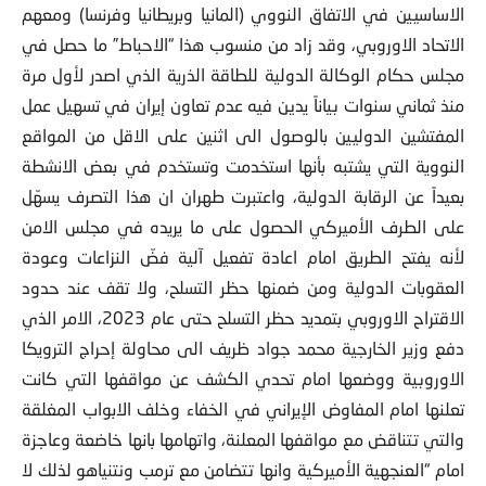
الاساسيين في الاتفاق النووي (المانيا وبريطانيا وفرنسا) ومعهم
الاتحاد الاوروبي، وقد زاد من منسوب هذا “الاحباط” ما حصل في
مجلس حكام الوكالة الدولية للطاقة الذرية الذي اصدر لأول مرة
منذ ثماني سنوات بياناً يدين فيه عدم تعاون إيران في تسهيل عمل
المفتشين الدوليين بالوصول الى اثنين على الاقل من المواقع
النووية التي يشتبه بأنها استخدمت وتستخدم في بعض الانشطة
بعيداً عن الرقابة الدولية، واعتبرت طهران ان هذا التصرف يسهّل
على الطرف الأميركي الحصول على ما يريده في مجلس الامن
لأنه يفتح الطريق امام اعادة تفعيل آلية فضّ النزاعات وعودة
العقوبات الدولية ومن ضمنها حظر التسلح، ولا تقف عند حدود
الاقتراح الاوروبي بتمديد حظر التسلح حتى عام 2023، الامر الذي
دفع وزير الخارجية محمد جواد ظريف الى محاولة إحراج الترويكا
الاوروبية ووضعها امام تحدي الكشف عن مواقفها التي كانت
تعلنها امام المفاوض الإيراني في الخفاء وخلف الابواب المغلقة
والتي تتناقض مع مواقفها المعلنة، واتهامها بانها خاضعة وعاجزة
امام “العنجهية الأميركية وانها تتضامن مع ترمب ونتنياهو لذلك لا