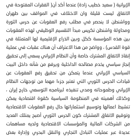
الإيرانية ( سعيد خطيب زادة) عندما أكد أن( الفقرات المفتوحة في
الاتفاق ليست قليلة وان الاختلاف في المواقف بين طهران
وواشنطن لا ينحصر في مطلب رفع العقوبات عن حرس الثورة
ومحاولة واشنطن تكريس مبدأ التقسيم الوظيفي لهذه العقوبات
بين هذه المؤسسة ككل وبين الذراع الإقليمية لها المتمثلة في
قوة القدس) ، وواضح من هذا الاعتراف أن هناك عقبات في عملية
إنقاذ الاتفاق المشترك خاصة وأن النظام الإيراني يسعى إلى تحقيق
إنجاز سياسي يخدم مصالحه الداخلية ويرفع من شأنه داخل البيت
السياسي الإيراني عندما يتمكن من تحقيق رفع العقوبات عن
قيادات الحرس الثوري التي تعتبر جزءا مهما من توجهات النظام
الإيراني وطموحاته ومدى تنفيذه لبرنامجه التوسعي خارج إيران ،
وكذلك أهميته في المنظومة السياسية كقوة اقتصادية يمكن
تنشيط اعمالها وتوسيع استثماراتها حال رفع العقوبات الاقتصادية
وتوقيع الاتفاق المشترك كون الحرس الثوري أصبح يمتلك العديد
من الشركات المالية والمؤسسات الاقتصادية ولديه مساهمات
عديدة عبر عمليات التبادل التجاري والنقل البحري وإدارة بعض