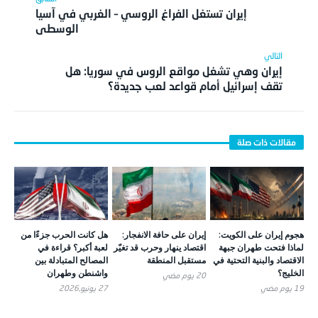
إيران تستغل الفراغ الروسي – الغربي في آسيا
الوسطى
إيران وهي تشغل مواقع الروس في سوريا: هل
تقف إسرائيل أمام قواعد لعب جديدة؟
هجوم إيران على الكويت:
إيران على حافة الانفجار:
هل كانت الحرب جزءًا من
لماذا فتحت طهران جبهة
اقتصاد ينهار وحرب قد تغيّر
لعبة أكبر؟ قراءة في
الاقتصاد والبنية التحتية في
مستقبل المنطقة
المصالح المتبادلة بين
الخليج؟
واشنطن وطهران
20 يوم ‎مضي
19 يوم ‎مضي
27 يونيو,2026