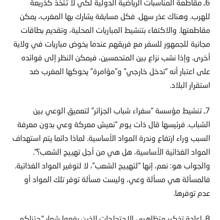
للهرب. وهناك عذر سهل. فكل مسابقة يشارك بها المغرب، يمكن
مقاطعتها. والاكتفاء بتنشيط المباريات المحلية، وتقديم بطاقات
مجانية للجمهور للسفر مع فريقهم عندما يخوض مباريات في ولاية
أخرى. وإذا نشب نزاع بين المتحمسين، فيمكن النظر إلى فوائده
على اعتبار أنه “تدخل خارجي” و”مؤامرة” يحوكها المغرب ضد
استقرار البلاد.
7ـ تنشيط مؤسسة “سفراء شباب الجزائر” لتعميق الوعي بين
الشباب. فرئيسها قال ذات يوم “نعيش معركة وعي بدون معرفة
السبب وراء ارتفاع وندرة المواد الأساسية. لماذا دائما يتم استهداف
المواد الغذائية الأساسية، هل هي من أجل تهييج الشعب؟”.
والجواب هو: نعم، إنها “لتهييج الشعب”، لا لتوفير المواد الغذائية.
فالمسألة هي مسألة وعي، وليست مسألة توفر تلك المواد أو
عدم توفرها.
8ـ إعادة تذكير متظاهري الاحتجاجات الذين رفعوا شعار “جئناكم