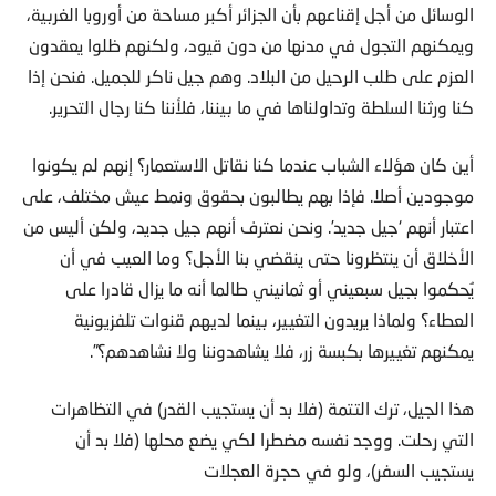
ويمكنهم التجول في مدنها من دون قيود، ولكنهم ظلوا يعقدون
العزم على طلب الرحيل من البلاد. وهم جيل ناكر للجميل. فنحن إذا
كنا ورثنا السلطة وتداولناها في ما بيننا، فلأننا كنا رجال التحرير.
أين كان هؤلاء الشباب عندما كنا نقاتل الاستعمار؟ إنهم لم يكونوا
موجودين أصلا. فإذا بهم يطالبون بحقوق ونمط عيش مختلف، على
اعتبار أنهم ‘جيل جديد’. ونحن نعترف أنهم جيل جديد، ولكن أليس من
الأخلاق أن ينتظرونا حتى ينقضي بنا الأجل؟ وما العيب في أن
يُحكموا بجيل سبعيني أو ثمانيني طالما أنه ما يزال قادرا على
العطاء؟ ولماذا يريدون التغيير، بينما لديهم قنوات تلفزيونية
يمكنهم تغييرها بكبسة زر، فلا يشاهدوننا ولا نشاهدهم؟”.
هذا الجيل، ترك التتمة (فلا بد أن يستجيب القدر) في التظاهرات
التي رحلت. ووجد نفسه مضطرا لكي يضع محلها (فلا بد أن
يستجيب السفر)، ولو في حجرة العجلات