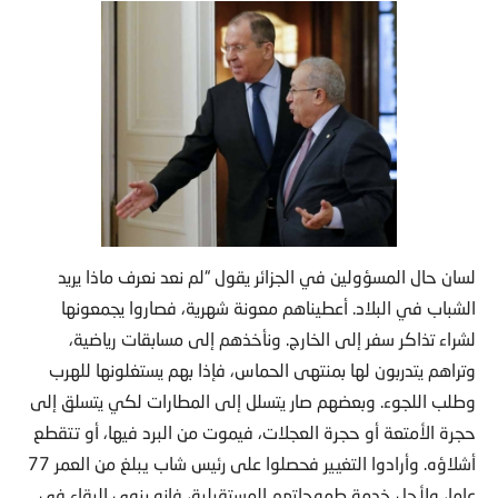
لسان حال المسؤولين في الجزائر يقول “لم نعد نعرف ماذا يريد
الشباب في البلاد. أعطيناهم معونة شهرية، فصاروا يجمعونها
لشراء تذاكر سفر إلى الخارج. ونأخذهم إلى مسابقات رياضية،
وتراهم يتدربون لها بمنتهى الحماس، فإذا بهم يستغلونها للهرب
وطلب اللجوء. وبعضهم صار يتسلل إلى المطارات لكي يتسلق إلى
حجرة الأمتعة أو حجرة العجلات، فيموت من البرد فيها، أو تتقطع
أشلاؤه. وأرادوا التغيير فحصلوا على رئيس شاب يبلغ من العمر 77
عاما، ولأجل خدمة طموحاتهم المستقبلية، فإنه ينوي البقاء في