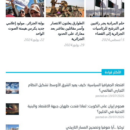
حلم المرادية يجر راغبين
الطوارق يعلنون الانتصار
بوابة الجزائر.. مولود إعلامي
في الترشح للرئاسيات
وأسر مقاتلين بفاغنر بعد
جديد يكرس هيمنة الصوت
الجزائرية إلى القضاء
معارك على الحدود
الواحد
الجزائرية
5 أغسطس,2024
22 يوليو,2024
29 يوليو,2024
الأكثر قراءة
اقتصاد الجغرافيا السياسية: كيف يعيد الشرق الأوسط تشكيل النظام
التجاري العالمي؟
posted on 19/07/2026
هجوم إيران على الكويت: لماذا فتحت طهران جبهة الاقتصاد والبنية
التحتية في الخليج؟
posted on 20/07/2026
تركيا …آيا صوفيا وتصحيح المسار التاريخي
posted on 02/08/2026