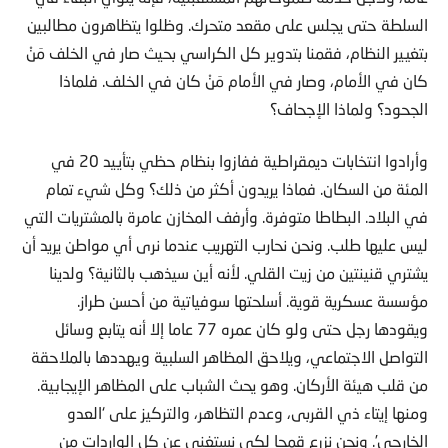
السلطة حتى يجلس على مقعد متحرك. وظلوا يتظاهرون مطالبين
بتغيير النظام، فقمنا بتدوير كل الكراسي بحيث صار في الخلف مَنْ
كان في الأمام، وصار في الأمام مَنْ كان في الخلف. فلماذا
الجحود؟ ولماذا الإجحاف؟
وأرادوا انتخابات ديمقراطية ففازوا بنظام حظي بتأييد 20 في
المئة من السكان. فماذا يريدون أكثر من ذلك؟ وكل شيء تمام
في البلاد. البطاطا متوفرة. وأرفف المخازن عامرة بالمشتريات التي
ليس عليها طلب. ونحن نحارب التهريب عندما نرى أي مواطن يريد أن
يشتري قنينتين من زيت القلي. لأنه أين سيذهب بالثانية؟ ولدينا
مؤسسة عسكرية قوية. أسلحتها سوفياتية من أحسن طراز.
ويقودها رجل حتى ولو كان عمره 77 عاما إلا أنه يتابع وسائل
التواصل الاجتماعي، ويلاحق المظاهر السلبية ويهددها بالملاحقة
من قلب هيئة الأركان. وهو يحث الشباب على المظاهر الإيجابية.
ومنها إيتاء ذي القربى، وعدم التظاهر، والتركيز على ‘العدو
الخارجي’. ونحن نزرع قمحا لكي نستغني عن كل الواردات من