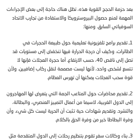
بعد حزمة الحجج القوية هذه، تظل هناك حاجة إلى بعض الإجراءات
المهمة لمنع حصول البيروسترويكا والاستفادة من تجارب الاتحاد
السوفياتي السابق. ومنها:
1ـ تقديم برامج تلفزيونية تعليمية حول طبيعة الحجرات في
الطائرات. وكيف أن درجة الحرارة فيها تنخفض إلى مستويات قد
تصل إلى ناقص 40، حسب الارتفاع. أما حجرة العجلات فإنها لا
تتسع لشخص واحد، لأنها ليست مصممة لنقل ركاب إضافيين. ولأن
قوة سحب العجلات يمكنها أن تهرس العظام.
2ـ تقديم محاضرات حول المتاعب الجمة التي يتعرض لها المهاجرون
إلى الدول الغربية، لاسيما من أعمال التمييز العنصري، والبطالة،
والتشرد. وتقديم شهادات حية تثبت أن الحرية ليست كل شيء. وأن
وفرة البطاطا خير من وفرة الحق بالكلام.
3ـ بناء وكالات سفر تقوم بتنظيم رحلات إلى الدول المتقدمة مثل
تركيا وإيران للتعرف على طبيعة الحياة فيها. وهو مما يمكنه أن