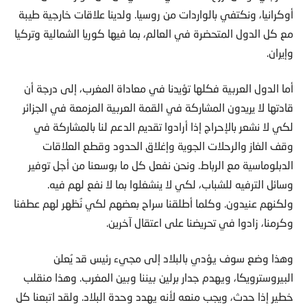
أوكرانيا، ونكتفي بالواردات من روسيا. ولدينا علاقات خارجية طيبة
مع كل الدول المتحضرة في العالم، بما فيها كوريا الشمالية وتركيا
وإيران.
أما الدول العربية فكلها تؤيدنا في معاداة المغرب، إلى درجة أن
قادتها لا يريدون المشاركة في القمة العربية المزمعة في الجزائر
لكي لا نشعر بالإحراج إذا أرادوا تقديم الدعم لنا بالمشاركة في
وقف الغاز والرحلات الجوية وإغلاق الحدود وقطع العلاقات
الدبلوماسية مع الرباط. ونحن نفعل كل ما بوسعنا من أجل توفير
وسائل الترفيه للشباب، لكي لا ينشغلوا بما لا نفع لهم فيه.
ولكنهم عنيدون. وكلما أطلقنا سراح بعضهم لكي نُظهر لهم عطفنا
وكرمنا، زادوا في تحريضنا على اعتقال آخرين.
وهذا وضع سوف يؤدي بالبلاد إلى مجيء رئيس قد يُعلن
البيروسترويكا، ويهدم جدار برلين بيننا وبين المغرب. وهذا منقلب
خطير إذا حدث، ويجب منعه لأنه يهدد وحدة البلاد. ولقد اتبعنا كل
الوسائل من أجل إقناعهم بأن الجزائر أكبر مساحة من أوروبا الغربية،