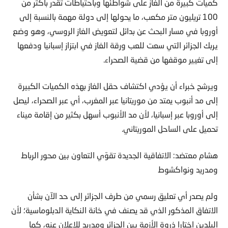
كميات كبيرة من الغاز على شواطئها وباحتياطات تقدر بأكثر من
100 تريليون متر مكعب، ما يحولها إلى دولة مهمة بالنسبة إلى
أوروبا في مسار البحث عن بدائل لتعويض الغاز الروسي، وهو وضع
يربك الجزائر التي سعت للعب ورقة الغاز في ابتزاز إسبانيا ودفعها
إلى تغيير موقفها من قضية الصحراء.
ويرشح خبراء أن يؤدي اكتشاف حقل الغاز بهذه الكميات الكبيرة
إلى مد أنبوب يمتد من موريتانيا عبر المغرب، أي عبر الصحراء، ليصل
إلى أوروبا عبر إسبانيا، لأن مد الأنبوب أسهل بكثير من إقامة ميناء
تحميل على الساحل الموريتاني.
هشام معتضد: الاتفاقية الجديدة تقوّي التعاون بين محور الرباط
ومدريد ونواكشوط
ولم يصدر أي تعليق رسمي من طرف الجزائر إلى حد الآن بشأن
الاتفاق المذكور الذي قد يصنف في خانة النكاية الدبلوماسية؛ لأن
البلدين اختارا ذروة الأزمة بين الجزائر ومدريد للإعلان عنه، كما