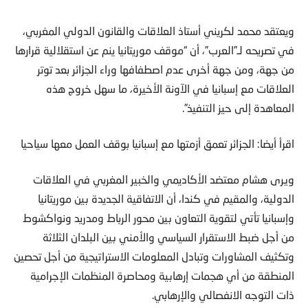
ويعتقد محمد لكريني أستاذ العلاقات والقانون الدولي المغربي،
في تصريحه لـ”العرب”، أن “موقف موريتانيا ينم عن استقلالية قرارها
من جهة، ومن جهة أخرى عدم اصطفافها وراء الجزائر بعد توتر
العلاقات مع إسبانيا في الآونة الأخيرة، ما سهل خروج هذه
المعاهدة إلى حيز التنفيذ”.
اقرأ أيضا: الجزائر تعمق أزمتها مع إسبانيا بوقف العمل معها سياحيا
ويرى هشام معتضد الأكاديمي والخبير المغربي في العلاقات
الدولية، والمقيم في كندا، أن الاتفاقية الجديدة بين موريتانيا
وإسبانيا تأتي لتقوية التعاون بين محور الرباط ومدريد ونواكشوط
من أجل ضبط الاستقرار السياسي والأمني بين البلدان الثلاثة
وتكثيف المشاورات وتبادل المعلومات الاستراتيجية من أجل تحصين
المنطقة من أي هجمات إرهابية ومحاصرة المنظمات الإجرامية
ذات التوجه الانفصالي والإرهابي.