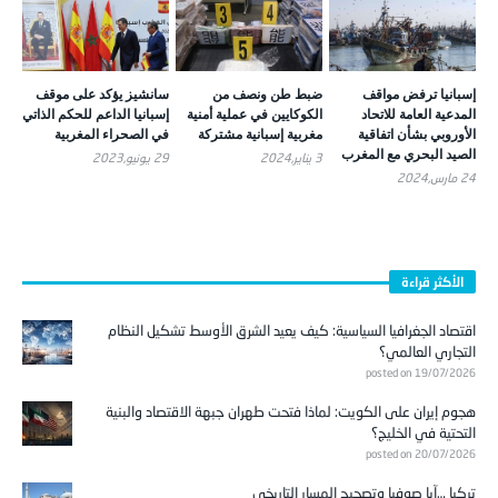
إسبانيا ترفض مواقف
ضبط طن ونصف من
سانشيز يؤكد على موقف
المدعية العامة للاتحاد
الكوكايين في عملية أمنية
إسبانيا الداعم للحكم الذاتي
الأوروبي بشأن اتفاقية
مغربية إسبانية مشتركة
في الصحراء المغربية
الصيد البحري مع المغرب
3 يناير,2024
29 يونيو,2023
24 مارس,2024
الأكثر قراءة
اقتصاد الجغرافيا السياسية: كيف يعيد الشرق الأوسط تشكيل النظام
التجاري العالمي؟
posted on 19/07/2026
هجوم إيران على الكويت: لماذا فتحت طهران جبهة الاقتصاد والبنية
التحتية في الخليج؟
posted on 20/07/2026
تركيا …آيا صوفيا وتصحيح المسار التاريخي