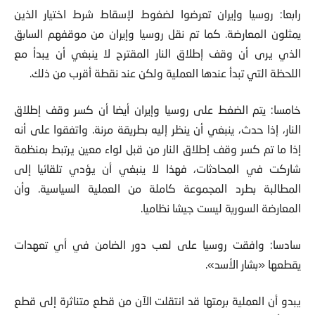
يمثلون المعارضة. كما تم نقل روسيا وإيران من موقفهم السابق
الذي يرى أن وقف إطلاق النار المقترح لا ينبغي أن يبدأ مع
اللحظة التي تبدأ عندها العملية ولكن عند نقطة أقرب من ذلك.
خامسا: يتم الضغط على روسيا وإيران أيضا أن كسر وقف إطلاق
النار، إذا حدث، ينبغي أن ينظر إليه بطريقة مرنة. واتفقوا على أنه
إذا ما تم كسر وقف إطلاق النار من قبل لواء معين يرتبط بمنظمة
شاركت في المحادثات، فهذا لا ينبغي أن يؤدي تلقائيا إلى
المطالبة بطرد المجموعة كاملة من العملية السياسية. وأن
المعارضة السورية ليست جيشا نظاميا.
سادسا: وافقت روسيا على لعب دور الضامن في أي تعهدات
يقطعها «بشار الأسد».
يبدو أن العملية برمتها قد انتقلت الآن من قطع متناثرة إلى قطع
في أطر محددة. ولكن هذا في حد ذاته، لا يعني الكثير. ونتيجة