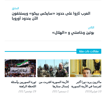
العرب ثاروا على حدود «سايكس بيكو» ويستخفون
الآن بحدود أوروبا
بوتين وخامنئي و «الهلال»
ماكرون يريد دورا أكبر
الأزمة السورية اقتربت من
ثورة السوريين وأسئلة
لفرنسا في الأزمة السورية
إسدال ستارها
اللحظة الراهنة
10 فبراير,2018
1 ديسمبر,2017
29 نوفمبر,2017