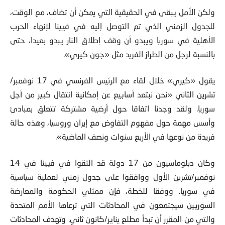
ولكن الأمل يبقى في الحقيقية التي يمكن أن تضاف، مع الوقت،
للجدول الزمني الذي تم التوصل إليه في فيينا لإنهاء الحرب
الأهلية في سوريا ويبدو أن وقف إطلاق النار يبدو بعيدا، حتى
بالنسبة لرجل من الطراز الفريد مثل «جون كيري».
يقول «كيري» خلال لقاء مع الرئيس الفرنسي في 17 نوفمبر/
تشرين الثاني «نحن نبتعد أسابيع عن إمكانية انتقال كبير من أجل
سوريا. ولقد وجدنا اتفاقا حول أرضية مشتركة تتعلق بمبادئ
وأسس مهمة حول مفهوم التفاوض مع إيران وروسيا، وهذه حالة
فريدة من نوعها في الأربع سنوات ونصف الماضية».
وكان دبلوماسيون من 17 دولة قد التقوا في فيينا في 14
نوفمبر/تشرين الأول ووافقوا على جدول زمني لعملية سياسية
في سوريا. ووفقا للخطة، فإن ممثلي الحكومة والمعارضة
السوريين سيجتمعون في المحادثات التي ترعاها الأمم المتحدة
والتي من المقرر أن تبدأ مطلع يناير/كانون ثاني. وتهدف المحادثات
إلى رسم بعد لعملية أخرى لوضع مشروع الدستور الجديد خلال ستة