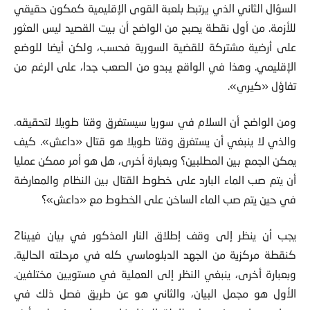
للأزمة. من أول نقطة يصبح من الواضح أن بيت القصيد ليس العثور
على أرضية مشتركة للقضية السورية فحسب، ولكن أيضا للوضع
الإقليمي. وهذا في الواقع يبدو من الصعب جدا، على الرغم من
تفاؤل «كيري».
ومن الواضح أن السلام في سوريا سيستغرق وقتا طويلا لتحقيقه.
والذي لا ينبغي أن يستغرق وقتا طويلا هو قتال «داعش». كيف
يمكن الجمع بين المطلبين؟ وبعبارة أخرى، هل هو أمر ممكن عمليا
أن يتم صب الماء البارد على خطوط القتال بين النظام والمعارضة
في حين يتم صب الماء الساخن على الخطوط مع «داعش»؟
يجب أن ينظر إلى وقف إطلاق النار المذكور في بيان فيينا2
كنقطة مركزية من الجهد الدبلوماسي كله في مرحلته الحالية.
وبعبارة أخرى، ينبغي النظر إلى العملية في مستويين مختلفين.
الأول هو مجمل البيان، والثاني هو عن طريق فصل ذلك في
مسارين: ما يحدث حول طاولة المفاوضات وما يحدث على أرض