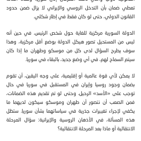
تعطي ضمان بأن التدخل الروسي والإيراني لا يزال ضمن حدود
القانون الدولي، حتى لو كان فقط في إطار شكلي.
الدولة السورية مركزية للغاية حول شخص الرئيس. في حين أنه
ليس من المستحيل تصور هيكل الدولة بوضع أقل مركزية، وهذا
سوف يطرح السؤال لدى كل من موسكو وطهران ما إذا كان
سيتم السماح لهم، في أي وضع جديد، بالبقاء في سوريا.
لا يمكن لأي قوة عالمية أو إقليمية، على وجه اليقين، أن تقوم
بضمان وجود روسيا وإيران في المستقبل في سوريا في حال
توجب على «الأسد» الرحيل. وحتى لو تم تقديم هذه الضمانات،
فمن الصعب أن نتصور أن طهران وموسكو سيكون لديهما ما
يكفي لإجراء تغييرات جذرية في سياساتهما بشأن سوريا. ستظل
هذه المسألة، في الأذهان الروسية والإيرانية: سؤال المرحلة
الانتقالية أو ماذا بعد المرحلة الانتقالية؟
السؤال الثاني الذي يرتبط بلعبة القوى الإقليمية كمكون حقيقي