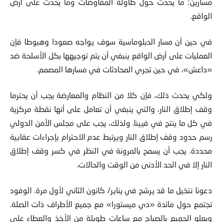
الواقع.
في حين أن مسار الدبلوماسية سوف يواجه صعودا وهبوطا فإن
العمليات على أرض الواقع ينبغي أن يتم توجيهها بكل الأسلحة ضد
«داعش»، في حين تجري المحادثات في مسارها المصمم.
ولكي يحدث ذلك، فإن كلا من النظام والمعارضة يجب أن يحترما
وقف إطلاق النار، والتي ينبغي أن تعامل على أنها نقطة مركزية
في كل ما ينتج في فيينا. ولذلك، يجب على مجلس الأمن الدولي
رسم حدود وقف إطلاق النار ويرتبط عدم الاحترام بإجراءات عقابية
محددة. يجب أن يسمح بالمرونة في النظر في كسر وقف إطلاق
النار إلا في الحد الأدنى من الوقت والحالات.
دعونا نتخيل ما قد يرشح في يناير/ كانون الثاني لأول مرة. الوفود
تجتمع حول مائدة «دي ميستورا» مع جميع الأطراف ذات الصلة.
ويعلو الجميع بالصياح مع ساعات طويلة من الأخذ والعطاء على
كل التفاصيل الصغيرة. غضب وعودة مرة أخرى بعد الكشف عن