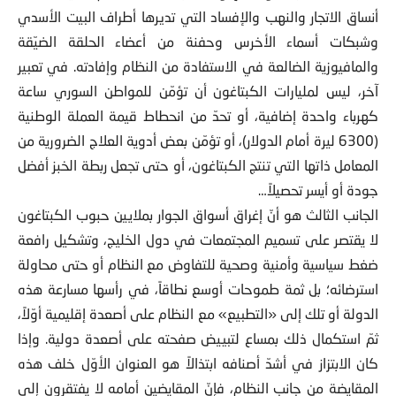
أنساق الاتجار والنهب والإفساد التي تديرها أطراف البيت الأسدي
وشبكات أسماء الأخرس وحفنة من أعضاء الحلقة الضيّقة
والمافيوزية الضالعة في الاستفادة من النظام وإفادته. في تعبير
آخر، ليس لمليارات الكبتاغون أن تؤمّن للمواطن السوري ساعة
كهرباء واحدة إضافية، أو تحدّ من انحطاط قيمة العملة الوطنية
(6300 ليرة أمام الدولار)، أو تؤمّن بعض أدوية العلاج الضرورية من
المعامل ذاتها التي تنتج الكبتاغون، أو حتى تجعل ربطة الخبز أفضل
جودة أو أيسر تحصيلاً…
الجانب الثالث هو أنّ إغراق أسواق الجوار بملايين حبوب الكبتاغون
لا يقتصر على تسميم المجتمعات في دول الخليج، وتشكيل رافعة
ضغط سياسية وأمنية وصحية للتفاوض مع النظام أو حتى محاولة
استرضائه؛ بل ثمة طموحات أوسع نطاقاً، في رأسها مسارعة هذه
الدولة أو تلك إلى «التطبيع» مع النظام على أصعدة إقليمية أوّلاً،
ثمّ استكمال ذلك بمساع لتبييض صفحته على أصعدة دولية. وإذا
كان الابتزاز في أشدّ أصنافه ابتذالاً هو العنوان الأوّل خلف هذه
المقايضة من جانب النظام، فإنّ المقايضين أمامه لا يفتقرون إلى