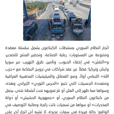
اتّجار النظام السوري بمنشطات الكبتاغون يشمل سلسلة معقدة
ومتنوعة من المستويات: رعاية الصناعة، وتحضير المنتج للتصدير،
و«التفنّن» في إخفاء الحبوب، وتأمين طرق التهريب عبر سوريا
ولبنان وتركيا؛ فضلاً عن عقد شراكات في ترويج البضاعة مع «حزب
الله» اللبناني أولاً، ومع الفصائل والميليشيات المذهبية العراقية
ومتعددة الجنسيات التي تتبع «الحرس الثوري» الإيراني. وهذه،
وسواها مما ظهر إلى العلن أو تمّ تمويهه تحت أنشطة شتى، يجعل
من كبتاغون النظام السوري، أو «جمهورية الحشيش» أو ّدولة
المخدرات» أو سواها من تسميات باتت رائجة وصائبة التوصيف في
الواقع؛ حالة فريدة في سمات عديدة، لا تشبه أيّ اتجار آخر على