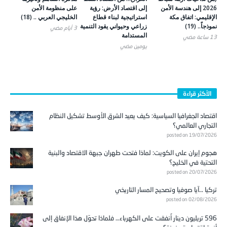
2026 إلى هندسة الأمن
إلى اقتصاد الأرض: رؤية
على منظومة الأمن
الإقليمي: اتفاق مكة
استراتيجية لبناء قطاع
الخليجي العربي .. (18)
نموذجاً.. (19)
زراعي وحيواني يقود التنمية
3 أيام ‎مضي
المستدامة
13 ساعة ‎مضي
يومين ‎مضي
الأكثر قراءة
اقتصاد الجغرافيا السياسية: كيف يعيد الشرق الأوسط تشكيل النظام
التجاري العالمي؟
posted on 19/07/2026
هجوم إيران على الكويت: لماذا فتحت طهران جبهة الاقتصاد والبنية
التحتية في الخليج؟
posted on 20/07/2026
تركيا …آيا صوفيا وتصحيح المسار التاريخي
posted on 02/08/2026
596 تريليون دينار أُنفقت على الكهرباء… فلماذا تحوّل هذا الإنفاق إلى