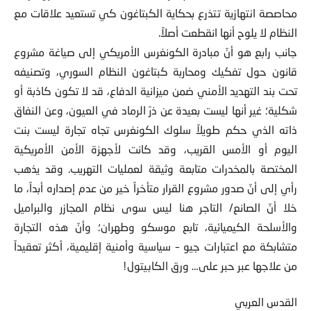
محاصصة انتهازية تتذرع بحكاية الكبتاغون كي تستعيد علاقات مع
النظام لا يلوح أنها انقطعت أصلاً.
جانب رابع هو أنّ مبادرة الكونغرس الأمريكي إلى صياغة مشروع
قانون حول تفكيك ومحاربة كبتاغون النظام السوري، وتصنيفه
تحت بند التهديد الأمني ضمن ميزانية الدفاع، قد لا تكون كاذبة أو
شكلية؛ غير أنها ليست بعيدة عن ذرّ الرماد في العيون، وعن النفاق
ذاته الذي حكم طويلاً سلوك الكونغرس تجاه تجارة ليست بنت
اليوم أو الأمس القريب، وقد كانت لأجهزة الأمن الأمريكية
المختصة بالمخدرات متابعة وثيقة لعمليات التهريب. وقد يذهب
رأي إلى أنّ صدور مشروع القرار متأخراً خير من عدم إصداره أبداً، ما
خلا أنّ الصانع/ التاجر هنا ليس سوى نظام المجازر والبراميل
والأسلحة الكيميائية، تابع موسكو وطهران؛ وأنّ هذه التجارة
متشابكة مع اعتبارات جيو – سياسية وأمنية إقليمية، أكثر تعقيداً
من علاجها عبر حبر على… ورق الكابيتول!
القدس العربي