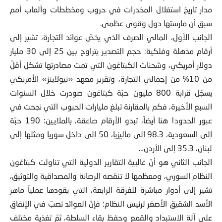
مدار تاريخ استغلال المخدرات في حروب ومخططات وألعاب أمم
سبق أن مارستها دول وقوى عظمى.
الجانب الأول، المالي الصرف الذي يخصّ عوائد التجارة، تشير إلى
أرقام مذهلة وفلكية: حجم التصدير يتراوح بين 25 إلى 30 مليار
دولار أمريكي، وشحنات الكبتاغون التي تمت مصادرتها تشكل أقلّ
من 10% من إجمالي التجارة، وتقرير معهد «نيولاينز» الأمريكي
يسجّل قرابة 800 مليون حبّة كبتاغون صودرت خلال السنوات
السبع الأخيرة، فكم بالمقارنة تبلغ مليارات الحبوب التي نجحت في
عبور الحدود! هنا أيضاً، تبدو الأرقام صاعقة، بالملايين: 190 حبّة
إلى السعودية، 98.3 إلى ماليزيا، 50 إلى داخل سوريا ومثلها إلى
لبنان، 35.3 إلى الأردن…
الجانب الثاني هو أنّ غالبية التقارير الدولية التي تناولت كبتاغون
النظام السوري، ومعظمها لا تنقصه الرصانة والمصداقية والتوثيق،
تشير إلى أدوار مباشرة للفرقة الرابعة، التي يقودها عملياً ماهر
الأسد الشقيق الأصغر لرئيس النظام؛ فإنّ العوائد تصبّ في الإنفاق
على آلة الاستبداد والقمع وحفظ بقاء السلطة، ثمّ تغذية مختلف