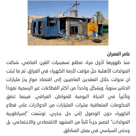
عامر العمران
منذ ظهورها لأول مرة، مطلع تسعينيات القرن الماضي، شكلت
المولدات الأهلية حلّ مؤقت لأزمة الكهرباء في العراق، ثم ما لبثت
ان تحولت خلال العقدين الماضيين إلى اقتصاد موازٍ يدرّ مليارات
الدنانير سنوياً، ويشكّل واحداً من أكثر القطاعات غير الرسمية نفوذاً
وتأثيراً في الحياة اليومية للمواطن العراقي. فبينما تنفق
الحكومات المتعاقبة عشرات المليارات من الدولارات على قطاع
الكهرباء دون الوصول إلى حل جذري، توسّعت “إمبراطورية
المولدات” لتصبح جزءاً ثابتاً من المشهد الاقتصادي والاجتماعي، بل
وحتى السياسي في بعض المناطق.