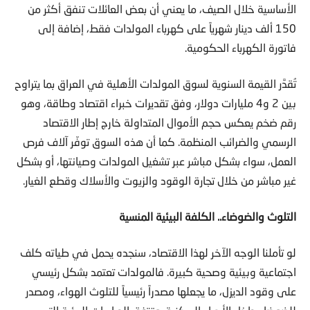
الأساسية خلال الصيف، ما يعني أن بعض العائلات تنفق أكثر من
150 ألف دينار شهرياً على كهرباء المولدات فقط، إضافة إلى
فاتورة الكهرباء الحكومية.
تُقدَّر القيمة السنوية لسوق المولدات الأهلية في العراق بما يتراوح
بين 2 و4 مليارات دولار، وفق تقديرات خبراء اقتصاد وطاقة، وهو
رقم ضخم يعكس حجم الأموال المتداولة خارج إطار الاقتصاد
الرسمي والضرائب المنظمة. كما أن هذه السوق توفّر آلاف فرص
العمل، سواء بشكل مباشر عبر تشغيل المولدات وصيانتها، أو بشكل
غير مباشر من خلال تجارة الوقود والزيوت والأسلاك وقطع الغيار.
التلوث والضوضاء.. الكلفة البيئية المنسية
لو تأملنا الوجه الآخر لهذا الاقتصاد، سنجده يحمل في طياته كلف
اجتماعية وبيئية وصحية كبيرة. فالمولدات تعتمد بشكل رئيسي
على وقود الديزل، ما يجعلها مصدراً رئيسياً للتلوث الهواء، ومصدر