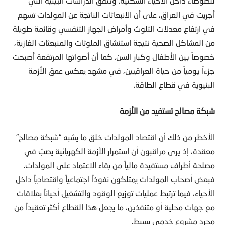
للضوضاء داخل الأحياء السكنية. وتتفق الدراسات البيئية التي
أجريت في العراق، على أن الانبعاثات الناتجة عن المولدات تسهم
في ارتفاع معدلات التلوث وأمراض الجهاز التنفسي وقائمة طويلة
من المشاكل الصحية نتيجة استنشاق الملوثات والمنبعثات الغازية،
خصوصاً بين الأطفال وكبار السن. كما أن أصواتها المرتفعة أصبحت
جزءاً يومياً من حياة العراقيين، في مشهد يعكس عمق الأزمة
البنيوية في قطاع الطاقة.
شبكة مصالح تستفيد من الأزمة
الأخطر من ذلك أن اقتصاد المولدات خلق ما يشبه “شبكة مصالح”
معقدة، إذ يرى مراقبون أن استمرار الأزمة الكهربائية يصبّ في
مصلحة أطراف مستفيدة مالياً من بقاء الاعتماد على المولدات.
فبعض أصحاب المولدات يمتلكون نفوذاً اجتماعياً واقتصادياً داخل
الأحياء، فيما ترتبط عمليات توزيع الوقود والتشغيل أحياناً بعلاقات
مع جهات محلية أو متنفذين، ما يجعل هذا القطاع أكثر تعقيداً من
مجرد مشروع خدمي بسيط.