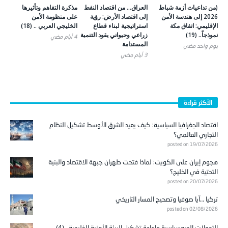
(من تداعيات أزمة شباط
العراق… من اقتصاد النفط
مذكرة التفاهم وتأثيرها
2026 إلى هندسة الأمن
إلى اقتصاد الأرض: رؤية
على منظومة الأمن
الإقليمي: اتفاق مكة
استراتيجية لبناء قطاع
الخليجي العربي .. (18)
نموذجاً.. (19)
زراعي وحيواني يقود التنمية
4 أيام ‎مضي
المستدامة
يوم واحد ‎مضي
3 أيام ‎مضي
الأكثر قراءة
اقتصاد الجغرافيا السياسية: كيف يعيد الشرق الأوسط تشكيل النظام
التجاري العالمي؟
posted on 19/07/2026
هجوم إيران على الكويت: لماذا فتحت طهران جبهة الاقتصاد والبنية
التحتية في الخليج؟
posted on 20/07/2026
تركيا …آيا صوفيا وتصحيح المسار التاريخي
posted on 02/08/2026
التحولات الجيوسياسية وإعادة تشكيل البيئة الأمنية الخليجية.. (4)