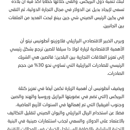
لبنك تنمية دول البريكس، وألقى خلالها خطابا أكد فيه أن بلاده
تسعى لإيجاد بديل عن الدولار في مجال التجارة الدولية، ثم التقى
في بكين الرئيس الصيني شي جين بينغ لبحث العديد من الملفات
بين الجانبين.
ويرى الخبير الاقتصادي البرازيلي فلاوزينو أنطونيس نيتو أن
الأهمية الاقتصادية لزيارة لولا دا سيلفا للصين ترجع بشكل رئيسي
إلى تعزيز العلاقات التجارية بين البلدين؛ فالصين هي الشريك
الرئيسي للصادرات البرازيلية التي تساوي نحو 30% من حجم
الصادرات.
ويضيف أنطونيس أن أهمية الزيارة تكمن أيضا في تعزيز كتلة
البريكس (التي تضم في عضويتها البرازيل وروسيا والهند والصين
وجنوب أفريقيا) التي تم إهمالها في السنوات الأربع الماضية،
فضلا عن استخدام الريال البرازيلي واليوان الصيني لتقليل التكاليف
بالاعتماد على الدولار، والسعي لجذب استثمارات صينية في البنية
التحتية البرازيلية، بالإضافة إلى تبادل الخبرات في المجالات التقنية.