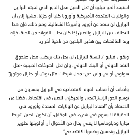
استبعد ألمير فيليو أن تحل الصين محل الدور الذي لعبته البرازيل
والولايات المتحدة الأميركية وأوروبا كليا أو جزئيا، مشيرا إلى أن
البرازيل لن تبتعد عن أوروبا وأميركا الشمالية. ومع ذلك، فإن هذا
التحالف بين البرازيل والصين إذا كان يجلب الفوائد من ناحية، فإنه
يزيد التناقضات بين هذين البلدين من ناحية أخرى.
ويقول فيليو “بالنسبة للبرازيل لن يحل بنك بريكس محل صندوق
النقد الدولي أو البنك الدولي، ولن تحل الشركات الصينية -مثل
هواوي أو بي واي دي- محل شركات مثل بوش أو جنرال موتورز”.
وأضاف أن أصحاب القوة الاقتصادية في البرازيل يخسرون من
توسع الدور الإستراتيجي والمركزي للصين في اقتصادنا، فضلا عن
الاعتقاد بأن “ابتعاد البرازيل عن الولايات المتحدة وأوروبا في
الحقيقة لا يسهم في شيء. في المقابل، أن تكون الصين شريكا
تجاريا ودبلوماسيا لا يعني بحال من الأحوال أن أولويتها تطوير
البرازيل وتحسين وضعها الاقتصادي”.