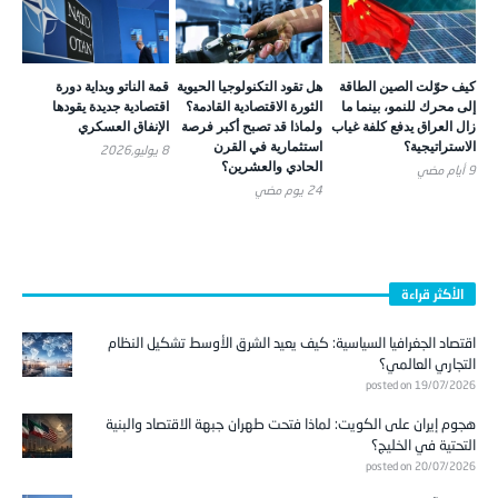
كيف حوّلت الصين الطاقة
هل تقود التكنولوجيا الحيوية
قمة الناتو وبداية دورة
إلى محرك للنمو، بينما ما
الثورة الاقتصادية القادمة؟
اقتصادية جديدة يقودها
زال العراق يدفع كلفة غياب
ولماذا قد تصبح أكبر فرصة
الإنفاق العسكري
الاستراتيجية؟
استثمارية في القرن
8 يوليو,2026
الحادي والعشرين؟
9 أيام ‎مضي
24 يوم ‎مضي
الأكثر قراءة
اقتصاد الجغرافيا السياسية: كيف يعيد الشرق الأوسط تشكيل النظام
التجاري العالمي؟
posted on 19/07/2026
هجوم إيران على الكويت: لماذا فتحت طهران جبهة الاقتصاد والبنية
التحتية في الخليج؟
posted on 20/07/2026