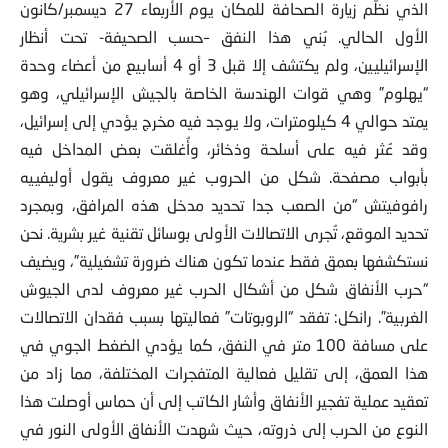
الذي نظّم زيارة الصحافة للمكان يوم الأربعاء 27 ديسمبر/كانون
الأول الحالي. بُني هذا النفق –حسب الصحيفة- تحت أنظار
الإسرائيليين، ولم يكتشف إلا قبل 3 أو 4 أسابيع من أعضاء وحدة
“يهلوم” وهي قوات الهندسة الخاصة بالجيش الإسرائيلي، وهو
يمتد حوالي 4 كيلومترات، ولا يوجد فيه مخرج يؤدي إلى إسرائيل،
وقد عُثر فيه على أسلحة وذخائر، وأُغلقت بعض المداخل فيه
بأبواب مصفحة. شكل من الحروب غير معروف يقول أوليفييه
رافوفيتش “من الصعب جدا تحديد مدخل هذه المرافق، وبمجرد
تحديد الموقع، تُجرى الاتصالات الأولى بوسائل تقنية غير بشرية. نحن
نستكشفها بعمق فقط عندما تكون هناك ضرورة تشغيلية”، ويضيف
“حرب الأنفاق شكل من أشكال الحرب غير معروف لدى الجيوش
الغربية”. رانكل: تفقد “الروبوتات” فعاليتها بسبب فقدان الاتصالات
على مسافة 100 متر في النفق، كما يؤدي الضغط الجوي في
هذا العمق، إلى تقليل فعالية المتفجرات المختلفة، مما زاد من
تعقيد عملية تفجير الأنفاق وأشار الكاتب إلى أن حماس أوصلت هذا
النوع من الحرب إلى ذروته، حيث شهدت الأنفاق الأولى النور في