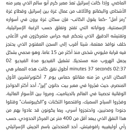
الماضي. وإذا كانت إسرائيل تعدّ معبر كرم أبو سالم الذي يعبر منه
الأشخاص والبضائع والآلاف من عمال غزة بين إسرائيل وقطاع غزة
“رمز أمل” –كما يقول الكاتب- فإن سكان غزة يرون في أسواره
الإسمنتية، وبواباته التي تفتح وتغلق حسب الرغبة الإسرائيلية،
وتفتيشه الدقيق الذي يتحكم فيه حراس متمركزون في الأعلى
خلف نوافذ معتمة، شيئا أقرب إلى السجن المفتوح الذي يحتجز
فيه قرابة مليوني شخص منذ أكثر من 15 عاما، وهو محمي بشكل
يجعل الهروب منه مستحيلا. تشغيل الفيديو مدة الفيديو 02
minutes 37 seconds 02:37 أطول نفق كانت هذه المعابر هي
المكان الذي مرّ منه مقاتلو حماس يوم 7 أكتوبر/تشرين الأول
المنصرم، حيث فجّروا في معبر بيت حانون “إيرز”، أحد أكثر الحواجز
الوقائية تحصينا في العالم بالديناميت، ومروا بين الأسوار العالية،
وفجّروا السياج السميك، واقتحموا الثكنات و”الكيبوتسات” وقتلوا
جنودا ومدنيين، واحتجزوا أسرى، ربما يكونون قد عادوا بهم من
هذا النفق الذي يبعد أقل من 400 متر عن المركز الحدودي، حسب
رأي أوليفييه رافوفيتش، أحد المتحدثين باسم الجيش الإسرائيلي