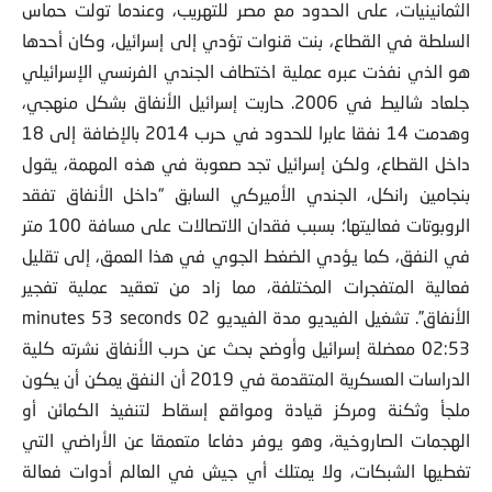
الثمانينيات، على الحدود مع مصر للتهريب، وعندما تولت حماس
السلطة في القطاع، بنت قنوات تؤدي إلى إسرائيل، وكان أحدها
هو الذي نفذت عبره عملية اختطاف الجندي الفرنسي الإسرائيلي
جلعاد شاليط في 2006. حاربت إسرائيل الأنفاق بشكل منهجي،
وهدمت 14 نفقا عابرا للحدود في حرب 2014 بالإضافة إلى 18
داخل القطاع، ولكن إسرائيل تجد صعوبة في هذه المهمة، يقول
بنجامين رانكل، الجندي الأميركي السابق “داخل الأنفاق تفقد
الروبوتات فعاليتها؛ بسبب فقدان الاتصالات على مسافة 100 متر
في النفق، كما يؤدي الضغط الجوي في هذا العمق، إلى تقليل
فعالية المتفجرات المختلفة، مما زاد من تعقيد عملية تفجير
الأنفاق”. تشغيل الفيديو مدة الفيديو 02 minutes 53 seconds
02:53 معضلة إسرائيل وأوضح بحث عن حرب الأنفاق نشرته كلية
الدراسات العسكرية المتقدمة في 2019 أن النفق يمكن أن يكون
ملجأ وثكنة ومركز قيادة ومواقع إسقاط لتنفيذ الكمائن أو
الهجمات الصاروخية، وهو يوفر دفاعا متعمقا عن الأراضي التي
تغطيها الشبكات، ولا يمتلك أي جيش في العالم أدوات فعالة