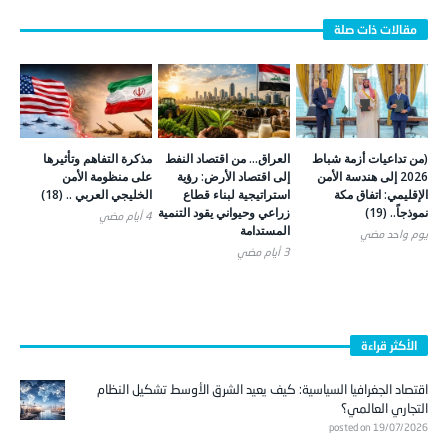
(من تداعيات أزمة شباط
العراق… من اقتصاد النفط
مذكرة التفاهم وتأثيرها
2026 إلى هندسة الأمن
إلى اقتصاد الأرض: رؤية
على منظومة الأمن
الإقليمي: اتفاق مكة
استراتيجية لبناء قطاع
الخليجي العربي .. (18)
نموذجاً.. (19)
زراعي وحيواني يقود التنمية
4 أيام ‎مضي
المستدامة
يوم واحد ‎مضي
3 أيام ‎مضي
الأكثر قراءة
اقتصاد الجغرافيا السياسية: كيف يعيد الشرق الأوسط تشكيل النظام
التجاري العالمي؟
posted on 19/07/2026