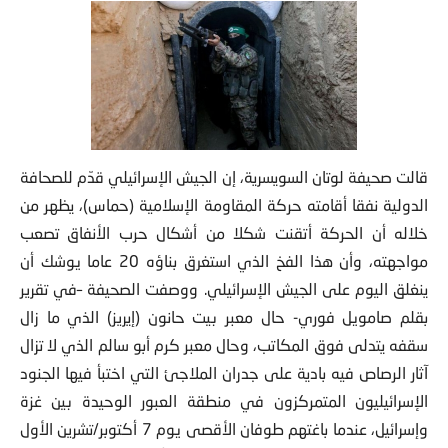
قالت صحيفة لوتان السويسرية، إن الجيش الإسرائيلي قدّم للصحافة
الدولية نفقا أقامته حركة المقاومة الإسلامية (حماس)، يظهر من
خلاله أن الحركة أتقنت شكلا من أشكال حرب الأنفاق تصعب
مواجهته، وأن هذا الفخ الذي استغرق بناؤه 20 عاما يوشك أن
ينغلق اليوم على الجيش الإسرائيلي. ووصفت الصحيفة –في تقرير
بقلم صامويل فوري- حال معبر بيت حانون (إيريز) الذي ما زال
سقفه يتدلى فوق المكاتب، وحال معبر كرم أبو سالم الذي لا تزال
آثار الرصاص فيه بادية على جدران الملاجئ التي اختبأ فيها الجنود
الإسرائيليون المتمركزون في منطقة العبور الوحيدة بين غزة
وإسرائيل، عندما باغتهم طوفان الأقصى يوم 7 أكتوبر/تشرين الأول