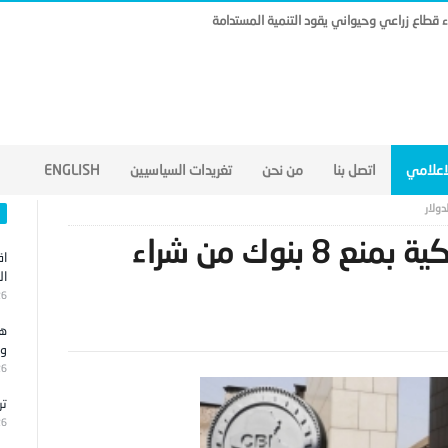
ناء قطاع زراعي وحيواني يقود التنمية المستدامة
لاعلامي
اتصل بنا
من نحن
تغريدات السياسيين
ENGLISH
العراق يستجيب للضغوط الأميركية بمنع 8 بنوك من شراء
اق
ال
26
هج
وا
26
تر
26