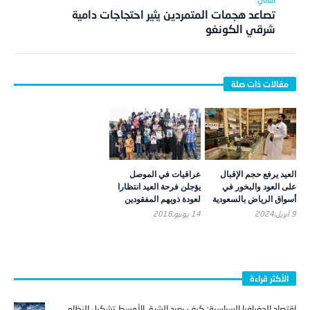
تصاعد هجمات المتمردين يثير احتجاجات دامية
شرقي الكونغو
العيد يرفع حجم الإقبال
عراقيات في الموصل
على العود والبخور في
يؤجلن فرحة العيد انتظارا
أسواق الرياض بالسعودية
لعودة ذويهم المفقودين
9 أبريل,2024
14 يونيو,2018
الأكثر قراءة
اقتصاد الجغرافيا السياسية: كيف يعيد الشرق الأوسط تشكيل النظام