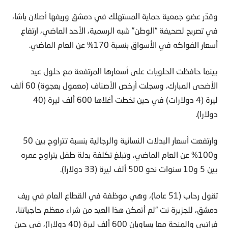
وقدّر عضو جمعية حماية المستهلك في دمشق وريفها أصلان باشا،
في تصريح لصحيفة “الوطن” شبه الرسمية، الأحد الماضي، ارتفاع
أسعار الفواكه في الأسواق بنسبة 170% عن العام الماضي.
بينما حافظت الحلويات على أسعارها المرتفعة مع حلول عيد
الأضحى المبارك، وسجلت أرخص الأصناف (معمول بعجوة) 60 ألف
ليرة (4 دولارات) في حين تخطت أغلاها 600 ألف ليرة (40
دولارا).
وارتفعت أسعار البدلات النسائية والرجالية بنسبة تتراوح بين 50
و100% عن العام الماضي، وتبلغ تكلفة بدلة طفل يتراوح عمره
بين 5 و10 سنوات نحو 500 ألف ليرة (33 دولارا).
تقول رحاب (51 عاما)، وهي موظفة في القطاع العام في ريف
دمشق، للجزيرة نت “لم أتمكن هذا العيد من شراء معظم حاجياتنا،
فراتبي والمنحة معا يساويان 600 ألف ليرة (40 دولارا)، في حين