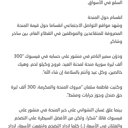
السلع في الأسواق.
انقسام حول المنحة
وشهد مواقع التواصل الاجتماعي انقساما حول قيمة المنحة
المصروفة للمتقاعدين والموظفين في القطاع العام، بين ساخر
وشاكر.
ودوّن سمير الناصر في منشور على حسابه في فيسبوك “300
ألف ليرة سورية منحة لمحنة العيد، فروج وكيلو لحم، وهيك
خالصين، وكل عيد وأنتم بالسلامة إن شاء الله”.
وكتبت فاطمة سلمان “مبروك المنحة والمكرمة، 300 ألف ليرة
حق صندل وجوز جرابات ومشط”.
بينما علق غسان النشواني على خبر المنحة في منشور على
فيسبوك قائلا “شكرا، ولكن من الأفضل السيطرة على التضخم
والفلتان في الأسعار (..) كلما ازداد التضخم وارتفعت الأسعار، ازداد