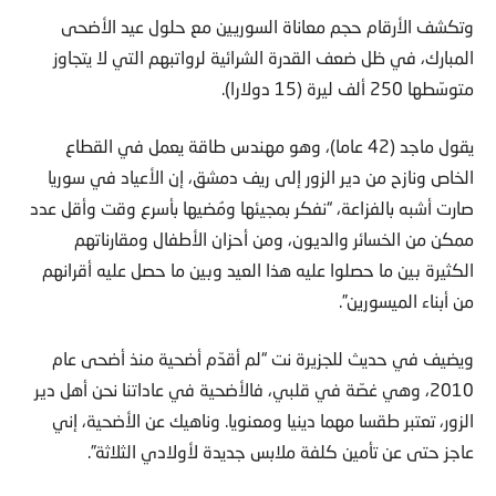
وتكشف الأرقام حجم معاناة السوريين مع حلول عيد الأضحى
المبارك، في ظل ضعف القدرة الشرائية لرواتبهم التي لا يتجاوز
متوسّطها 250 ألف ليرة (15 دولارا).
يقول ماجد (42 عاما)، وهو مهندس طاقة يعمل في القطاع
الخاص ونازح من دير الزور إلى ريف دمشق، إن الأعياد في سوريا
صارت أشبه بالفزاعة، “نفكر بمجيئها ومُضيها بأسرع وقت وأقل عدد
ممكن من الخسائر والديون، ومن أحزان الأطفال ومقارناتهم
الكثيرة بين ما حصلوا عليه هذا العيد وبين ما حصل عليه أقرانهم
من أبناء الميسورين”.
ويضيف في حديث للجزيرة نت “لم أقدّم أضحية منذ أضحى عام
2010، وهي غصّة في قلبي، فالأضحية في عاداتنا نحن أهل دير
الزور، تعتبر طقسا مهما دينيا ومعنويا. وناهيك عن الأضحية، إني
عاجز حتى عن تأمين كلفة ملابس جديدة لأولادي الثلاثة”.