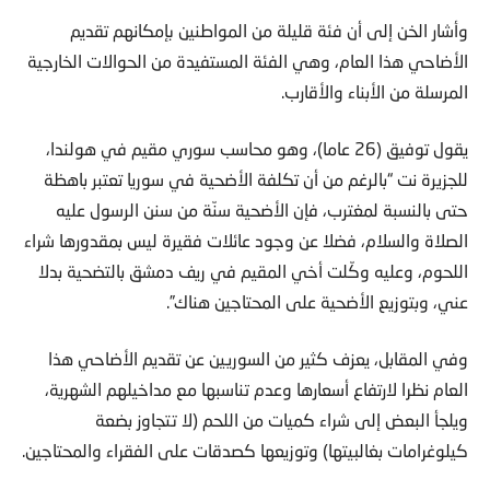
وأشار الخن إلى أن فئة قليلة من المواطنين بإمكانهم تقديم
الأضاحي هذا العام، وهي الفئة المستفيدة من الحوالات الخارجية
المرسلة من الأبناء والأقارب.
يقول توفيق (26 عاما)، وهو محاسب سوري مقيم في هولندا،
للجزيرة نت “بالرغم من أن تكلفة الأضحية في سوريا تعتبر باهظة
حتى بالنسبة لمغترب، فإن الأضحية سنّة من سنن الرسول عليه
الصلاة والسلام، فضلا عن وجود عائلات فقيرة ليس بمقدورها شراء
اللحوم، وعليه وكّلت أخي المقيم في ريف دمشق بالتضحية بدلا
عني، وبتوزيع الأضحية على المحتاجين هناك”.
وفي المقابل، يعزف كثير من السوريين عن تقديم الأضاحي هذا
العام نظرا لارتفاع أسعارها وعدم تناسبها مع مداخيلهم الشهرية،
ويلجأ البعض إلى شراء كميات من اللحم (لا تتجاوز بضعة
كيلوغرامات بغالبيتها) وتوزيعها كصدقات على الفقراء والمحتاجين.