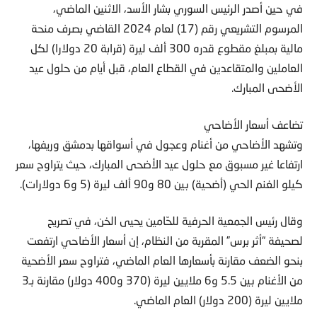
في حين أصدر الرئيس السوري بشار الأسد، الاثنين الماضي،
المرسوم التشريعي رقم (17) لعام 2024 القاضي بصرف منحة
مالية بمبلغ مقطوع قدره 300 ألف ليرة (قرابة 20 دولارا) لكل
العاملين والمتقاعدين في القطاع العام، قبل أيام من حلول عيد
الأضحى المبارك.
تضاعف أسعار الأضاحي
وتشهد الأضاحي من أغنام وعجول في أسواقها بدمشق وريفها،
ارتفاعا غير مسبوق مع حلول عيد الأضحى المبارك، حيث يتراوح سعر
كيلو الغنم الحي (أضحية) بين 80 و90 ألف ليرة (5 و6 دولارات).
وقال رئيس الجمعية الحرفية للحّامين يحيى الخن، في تصريح
لصحيفة “أثر برس” المقربة من النظام، إن أسعار الأضاحي ارتفعت
بنحو الضعف مقارنة بأسعارها العام الماضي، فتراوح سعر الأضحية
من الأغنام بين 5.5 و6 ملايين ليرة (370 و400 دولار) مقارنة بـ3
ملايين ليرة (200 دولار) العام الماضي.