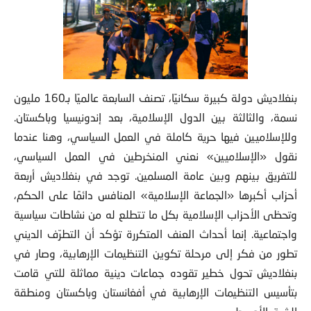
بنغلاديش دولة كبيرة سكانيًا، تصنف السابعة عالميًا بـ160 مليون
نسمة، والثالثة بين الدول الإسلامية، بعد إندونيسيا وباكستان.
وللإسلاميين فيها حرية
كاملة في العمل السياسي، وهنا عندما
نقول «الإسلاميين» نعني المنخرطين في العمل السياسي،
للتفريق بينهم وبين عامة المسلمين. توجد في بنغلاديش أربعة
أحزاب أكبرها «الجماعة الإسلامية» المنافس دائمًا على الحكم،
وتحظى الأحزاب الإسلامية بكل ما تتطلع له من نشاطات سياسية
واجتماعية. إنما أحداث العنف المتكررة تؤكد أن التطرّف الديني
تطور من فكر إلى مرحلة تكوين التنظيمات الإرهابية، وصار في
بنغلاديش تحول خطير تقوده جماعات دينية مماثلة للتي قامت
بتأسيس التنظيمات الإرهابية في أفغانستان وباكستان ومنطقة