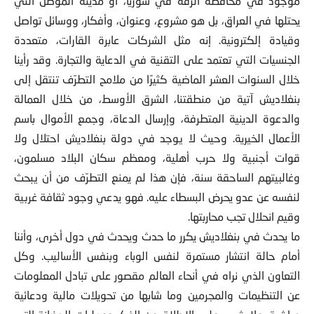
موجود في محافظة الرقة في سوريا، أو مدينة الموصل التي
يحتلها في العراق، بل هو مشروع، وعنوان، وأفكار، ووسائل تواصل
وقيادة إلكترونية. إنه مثل الشركات عابرة القارات، متعددة
الجنسيات التي تعتمد على التقنية في الدعاية والتجارة. وقد رأينا
خلال السنوات العشر الماضية كثيرًا من ملامح التطرّف تنتقل إلى
بنغلاديش آتية من منطقتنا، الشرق الأوسط، من خلال العمالة
والدعوة الدينية المتطرفة، وإرسال الدعاة، وجمع الأموال باسم
الأعمال الخيرية. وحيث لا يوجد في دولة بنغلاديش احتلال ولا
قوات أجنبية ولا حرب أهلية، ومعظم سكان البلاد مسلمون،
وغالبيتهم الساحقة سنة، فإن هذا لم يمنع التطرّف من أن يبحث
لنفسه عن عدو يحرض البسطاء عليه. فهو يدعي وجود ثقافة غربية
وقيم انحلال تجب محاربتها.
ما يحدث في بنغلاديش يكرر ما حدث ويحدث في دول أخرى، وأننا
أمام حالة انتشار مستمرة لنفس الوباء وبنفس الأساليب. وكل
التعاون الذي نراه في أنحاء العالم مقصور على تبادل المعلومات
عن التنظيمات والمجرمين وما شابها من تحويلات مالية ودعائية