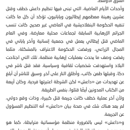
الشرق الأوسط.
وأحداث الأيام الماضية، التي تبنى فيها تنظيم داعش خطف وقتل
عشرين رهينة معظمهم إيطاليون ويابانيون، تؤكد أن كل ما كانت
تنفيه الحكومة البنغلاديشية في الماضي غير صحيح. كانت تنسب
الجرائم الإرهابية السابقة لجماعات محلية معارضة، وفي العام
الماضي قتل إيطالي يعمل في جمعية إنسانية وآخر ياباني في
المجال الزراعي، ورفضت الحكومة الاعتراف بالمشكلة، مثلما
رفضت وصف ما يحدث بعمليات إرهابية منظمة، تلك التي اجتاحت
البلاد واستهدفت شخصيات ثقافية وسياسية. فقد قتل ناشر في
دكا، وقبلها طعن كاتب، وأطلق النار على آخر. وسبق للناشر أن أبلغ
عن تهديدات من «داعش» لكن الشرطة اعتبرتها فردية. وكان أربعة
من الكتاب المدونين أيضًا قتلوا، بنفس الطريقة.
ولأن آخر عملية خطف كانت جريمة قتل كبيرة، وذات وقع دولي،
لم يعد هناك شك في صحة بيان «داعش» أنه التنظيم المسؤول
عن الجريمة.
و«داعش» ليس بالضرورة منظمة مؤسساتية مترابطة، كما هو