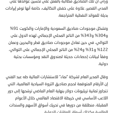
ورأى أن تلك الصناديق مطالبة بالعمل على تحسين عوائدها على
المدى القصير، علاوة على خفض التكاليف، خاصة أنها توفر إيرادات
بديلة للعوائد النفطية المتراجعة.
وتشكل موجودات صناديق السعودية والإمارات والكويت 91%
و304% و343% من الناتج المحلي الإجمالي لهذه الدول على
التوالي، في حين تعادل موجودات صناديق قطر والبحرين وعمان
122% و31% و24% من الناتج المحلي الإجمالي على التوالي،
وفقاً لبيانات إحصاءات حديثة لصندوق النقد ومؤسسات بحثية
دولية.
وقال المدير العام لشركة “نماء” للاستشارات المالية طه عبد الغني
إن الأرقام المتوقعة لحجم صناديق الثروة السيادية العالمية، التي
تتجاوز ثمانية تريليونات دولار بنهاية العام الماضي ترشحها إلى دور
اللاعب الأساسي في خريطة الاقتصاد العالمي خلال الأعوام
المقبلة، منطلقة من دورها في تحريك أسواق الأسهم والسندات
العالمية وكذلك أسواق العقارات الدولية.