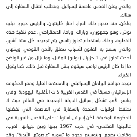
والذي يعلن القدس عاصمة لإسرائيل، ويتطلب انتقال السفارة إلى
هناك.
ولكن، منذ صدور ذلك القرار، اختار كلينتون، والرئيس جورج دبليو
بوش، وهو جمهوري، وباراك أوباما، الديمقراطي، عدم تنفيذ هذه
الخطوة، وذلك باستخدام تجاوز رئاسي يتم تجديده كل ستة أشهر،
والذي يسمح به القانون لأسباب تتعلق بالأمن القومي. وينتهي
أحدث تجاوز في 1 حزيران (يونيو) المقبل، وما يزال من غير الواضح
ما إذا كان الرئيس ترامب سيقوم بنقل السفارة قبل ذلك، كما يقول
الخبراء.
توجد مواقع البرلمان الإسرائيلي، والمحكمة العليا، ومقر الحكومة
الإسرائيلي مسبقاً في القدس الغربية ذات الأغلبية اليهودية. وفي
واقع الأمر، تشكل إسرائيل الدولة الوحيدة في العالم حيث لا
تحتفظ الولايات المتحدة بالسفارة في العاصمة التي تفضلها
الحكومة المضيفة. لكن إسرائيل استولت على القدس –العربية في
غالبيتها العظمى- في حرب 1967 بينها وبين جيرانها العرب،
وقامت بضمها وبتوسيع حدود ما تسميه “عاصمتها الأبدية”. وقد