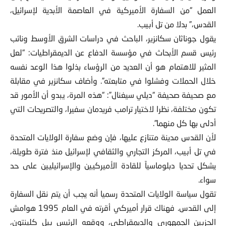
العمل “من السفارة الأميركية في العاصمة الأبدية لإسرائيل،
القدس،” بدلا من تل أبيب.
يقول جوناثان سكانزير، الباحث في دراسات الشرق الأوسط ونائب
رئيس قسم الأبحاث في مؤسسة الدفاع عن الديمقراطيات: “لعل
المثير للاهتمام هو أن العديد من الرؤساء بذلوا هذا الوعد نفسه
خلال الحملات وفشلوا في متابعته”. وأضاف سكانزير في مقابلة
مع صحيفة صحيفة “ديلي سيغنال”: “هذه المرة، يبدو أن الأمور قد
تكون مختلفة، نظرا لاختيار ترامب فريدمان سفيرا، والتصريحات التي
أدلى بها كل منهما”.
لأن القدس مدينة متنازع عليها، فإن وضع سفارة الولايات المتحدة
في تل أبيب، المركز التجاري والثقافي لإسرائيل منذ فترة طويلة،
يشكل تحديا دبلوماسياً للقادة الأميركيين والإسرائيليين على حد
سواء.
تقول سياسة الولايات المتحدة رسميا أنه يجب أن يتم نقل السفارة
إلى القدس. فهناك قرار أميركي أقرته في العام 1995 هوامش
الحزبين الجمهوري والديمقراطي، ووقعه الرئيس بيل كلينتون،