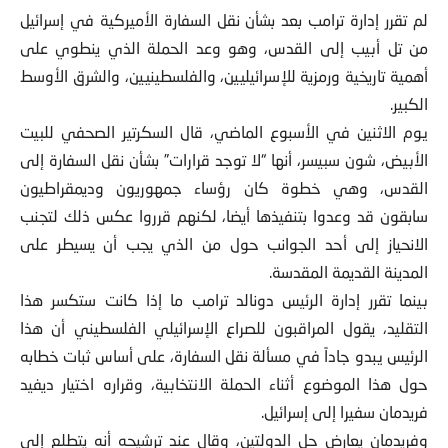
لم تقرر إدارة ترامب بعد بشأن نقل السفارة الأميركية في إسرائيل
من تل أبيب إلى القدس، وهو وعد الحملة الذي ينطوي على
أهمية تاريخية ورمزية للإسرائيليين، والفلسطينيين، والشرق الأوسط
الكبير.
يوم الاثنين في الأسبوع الماضي، قال السكرتير الصحفي للبيت
الأبيض، شون سبيسر، أنها “لا توجد قرارات” بشأن نقل السفارة إلى
القدس، وهي خطوة كان رؤساء جمهوريون وديمقراطيون
سابقون قد وعدوا بتنفيذها أيضا، لكنهم قرروا عكس ذلك لتجنب
الانحياز إلى أحد الجوانب حول من الذي يجب أن يسيطر على
المدينة القديمة المقدسة.
بينما تقرر إدارة الرئيس دونالد ترامب ما إذا كانت ستكسر هذا
التقليد، يقول المراقبون للصراع الإسرائيلي الفلسطيني أن هذا
الرئيس يبدو جاداً في مسألة نقل السفارة، على أساس ثبات خطابه
حول هذا الموضوع أثناء الحملة الانتخابية، وقراره اختيار ديفيد
فريدمان سفيرا إلى إسرائيل.
وفريدمان يعارض حل الدولتين، وقال عند ترشيحه أنه يتطلع إلى