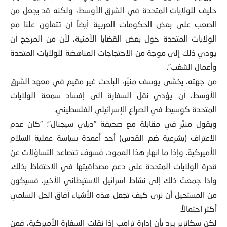
حليف للولايات المتحدة في الشرق الأوسط، ولكنه قد يجعل من
الصعب على بعض الحكومات العربية أيضاً أن تتعاون علنا مع
الولايات المتحدة حول بعض القضايا الأمنية، لأن من المرجح أن
يؤدي ذلك إلى موجة من الاحتجاجات المناهضة للولايات المتحدة
وأعمال الشغب”.
من جهته، يخشى يوسف منيِّر، الباحث غير مقيم في معهد الشرق
الأوسط، أن يؤدي نقل السفارة إلى إفساد سمعة الولايات
المتحدة كوسيط في الصراع الإسرائيلي الفلسطيني.
ويقول منيِّر في مقابلة مع صحيفة “ديلي سيجنال”: “كان عدم
الاعتراف (بشرعية ضم القدس) أحد أعمدة سياسة عملية السلام
الأميركية. وإذا ما انهار هذا العمود، فسوف تتصاعد التساؤلات عن
قدرة الولايات المتحدة على دعم مصداقيتها في الاحتفاظ بذلك.
وإذا جمعتَ ذلك إلى نشاط إسرائيل الاستيطاني الأخير، فسيكون
من المستحيل أن نرى كيف تجعل هذه الأشياء آفاق الحل السلمي
أكثر احتمالاً.
لكن سكانزير يرد بأن إدارة ترامب إذا نقلت السفارة الأميركية، فمن