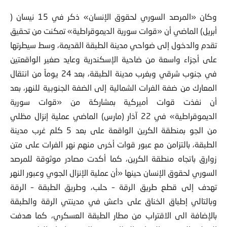
وكان «المرصد السوري لحقوق الإنسان» ذكر في 15 نيسان (
أبريل) الماضي أن «قوات سورية الديموقراطية» تمكنت من تحقيق
تقدم والدخول إلى ضواحي مدينة الطبقة القديمة، وسط سيطرتها
على أجزاء واسعة من ضاحية الإسكندرية وعايد صغير الواقعتين
في جنوب شرقي وبغرب مدينة الطبقة، بعد 24 يوماً من انتقال
المعارك من ضفة الفرات الشمالية إلى الضفة الجنوبية للنهر، بعد
أن نفذت قوات أميركية بمشاركة من «قوات سورية
الديموقراطية» في 22 آذار (مارس) الماضي عملية إنزال مظلي
من الجو بمنطقة الكرين الواقعة على بعد 5 كلم غرب مدينة
الطبقة، بالتزامن مع عبور قوات أخرى منهم نهر الفرات على متن
زوارق باتجاه منطقة الكرين، كما أكدت مصادر موثوقة للمرصد
السوري لحقوق الإنسان حينها «أن عملية الإنزال الجوي وعبور النهر
تهدف إلى قطع طريق الرقة – حلب، وطريق الطبقة – الرقة
وبالتالي إطباق الخناق على داعش في مدينتي الرقة والطبقة
بالإضافة الى الاقتراب من مطار الطبقة العسكري، كما هدفت