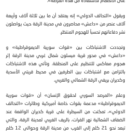
على الانضمام للاستفادة من هذه الفرصة».
ويقول «التحالف الدولي» إنه يعتقد أن ما بين ثلاثة آلاف وأربعة
آلاف عنصر من «داعش» محاصرون في مدينة الرقة حيث يواصلون
نشر دفاعاتهم تحسباً للهجوم المنتظر.
وتجددت الاشتباكات بين «قوات سورية الديموقراطية» و
«داعش» في محور قرية ميسلون شمال غربي مدينة الرقة إثر
هجوم معاكس للتنظيم على المنطقة. وتأتي هذه الاشتباكات
بالتزامن مع اشتباكات بين الطرفين في محيط قريتي الأسدية
وكديران بريفي الرقة الشمالي والغربي.
وعلم «المرصد السوري لحقوق الإنسان» أن «قوات سورية
الديموقراطية» مدعمة بقوات خاصة أميركية وطائرات «التحالف
الدولي»، تمكنت من السيطرة على قرية كديران الواقعة عند
الضفاف الشمالية نهر الفرات، بالريف الغربي لمدينة الرقة، والتي
تبعد نحو 21 كلم إلى الغرب من مدينة الرقة وحوالى 12 كلم