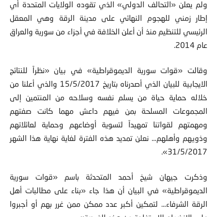
ولم يعلن «التحالف الدولي» الذي تقوده الولايات المتحدة أي
إطار زمني للهجوم النهائي على مدينة الرقة وهي المعقل
الرئيسي للتنظيم منذ أن أعلن الخلافة في أجزاء من سورية والعراق
عام 2014.
وقالت «قوات سورية الديموقراطية» في بيان «نظراً للنتائج
الايجابية للبيان الذي أصدرناه بتاريخ 15/5/2017 والذي أعلنا من
خلاله حماية حياة من يسلم نفسه وسلاحه من المنتمين إلى
المجموعات المسلحة بمن فيهم داعش مهما كانت صفتهم
ومهمتهم لقواتنا تمهيداً لتسوية أوضاعهم وحماية لعائلاتهم
وذويهم وأهلهم… نعلن تمديد هذه الفترة لغاية نهاية هذا الشهر
31/5/2017».
وذكرت جيهان شيخ أحمد المتحدثة باسم «قوات سورية
الديموقراطية» في البيان أن هذا جاء «بناء على مطالبات أهل
الرقة الشرفاء… لتمكين أكبر عدد ممكن ممن غرر بهم أو أجبروا