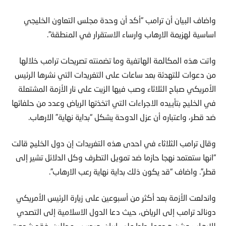
واضاف البيان أن ترامب “أكد أن وحدة مجلس التعاون الخليجي
اساسية لهزيمة الارهاب وارساء الاستقرار في المنطقة”.
واتت هذه المكالمة الهاتفية وما تضمنته تصريحات ترامب خلالها
من دعوات للتهدئة بعد ساعات على التغريدات التي نشرها الرئيس
الأمريكي صباح الثلاثاء وصب فيها الزيت على نار الأزمة المشتعلة
في الخليج بتأييده الاجراءات التي اتخذتها الرياض وعدد من حلفائها
ضد قطر، واعتباره أن عزل الدوحة يشكل “بداية نهاية” الارهاب.
وقال ترامب الثلاثاء في احدى هذه التغريدات إن دول الخليج قالت
“انها ستعتمد نهجا حازما ضد تمويل التطرف وكل الدلائل تشير إلى
قطر”. واضاف “قد يكون ذلك بداية نهاية رعب الارهاب”.
واندلعت الأزمة بعد أكثر من أسبوعين على زيارة الرئيس الأمريكي
دونالد ترامب إلى الرياض، حيث دعا الدول الاسلامية إلى التصدي
للارهاب وشن هجوما حادا على إيران. وبحسب محللين، فقد شجعت