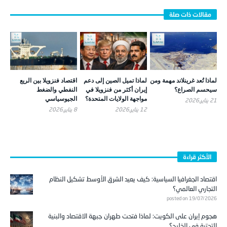
لماذا تُعد غرينلاند مهمة ومن
لماذا تميل الصين إلى دعم
اقتصاد فنزويلا بين الريع
سيحسم الصراع؟
إيران أكثر من فنزويلا في
النفطي والضغط
مواجهة الولايات المتحدة؟
الجيوسياسي
21 يناير,2026
12 يناير,2026
8 يناير,2026
الأكثر قراءة
اقتصاد الجغرافيا السياسية: كيف يعيد الشرق الأوسط تشكيل النظام
التجاري العالمي؟
posted on 19/07/2026
هجوم إيران على الكويت: لماذا فتحت طهران جبهة الاقتصاد والبنية
التحتية في الخليج؟