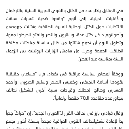
في المقابل ينظر عدد من الكتل والقوى العربية السنية والتركمان
والأقليات الدينية، إلى أنهم “وقعوا ضحية شعارات سبقت
الانتخابات حول الكتل الوطنية العابرة للطائفية وتشتت جهودهم
وأصواتهم داخل كتل عدة، وسائرون والنصر والفتح انخرطوا معها،
وتحاول اليوم أن تجمع شتاتها من خلال سلسلة مباحثات مكثفة
انطلقت الجمعة وجرت عل هامش الزيارات الروتينية بين الزعماء
السنة بمناسبة عيد الفطر”.
ووفقاً لمصادر سياسية عراقية في بغداد، فإن “مساعي حقيقية
يقودها أسامة النجيفي وخميس الخنجر وسليم الجبوري وأحمد
المساري وصالح المطلك وقيادات سنية أخرى لتشكيل تحالف
يتجاوز عدد مقاعده الـ70 مقعداً برلمانياً”.
وقال قيادي بارز في تحالف القرار لـ”العربي الجديد”، إن “حراكاً جدياً
بدأ لإعادة تشكيلتحالف القوى العراقية مجدداً بنسخة أخرى تجمع
كل القوى السنية ضمن ميثاق شرف وقائمة مطالب موحدة”. وبيّن