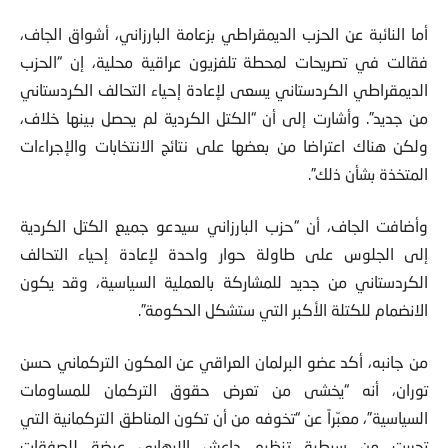
أما النائبة عن الحزب الديمقراطي بزعامة البارزاني، أشواق الجاف،
فقالت في تصريحات لمحطة تلفزيون عراقية محلية، إن “الحزب
الديمقراطي الكردستاني يسعى لإعادة إحياء التحالف الكردستاني
من جديد”. وأشارت إلى أن “الكتل الكردية لم يحصل بينها خلاف،
ولكن هناك اعتراضا من بعضها على نتائج الانتخابات والإجراءات
المتخذة بشأن ذلك”.
وأضافت الجاف، أن “حزب البارزاني سيدعو جميع الكتل الكردية
إلى الجلوس على طاولة حوار واحدة لإعادة إحياء التحالف
الكردستاني من جديد للمشاركة بالعملية السياسية، وقد يكون
الانضمام للكتلة الأكبر التي ستشكل الحكومة”.
من جانبه، أكد عضو البرلمان العراقي عن المكون التركماني حسن
توران، أنه “يخشى من تعرض حقوق التركمان للمساومات
السياسية”، معبّراً عن “تخوفه من أن تكون المناطق التركمانية التي
تحررت من سيطرة تنظيم داعش الإرهابي عرضة للصفقات