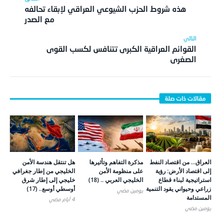
هذه شروط الحزب الشيوعي العراقي لإبقاء تحالفه
مع الصدر
القوائم العراقية الكبرى تتنافس لكسب القوى
الصغرى
العراق… من اقتصاد النفط
مذكرة التفاهم وتأثيرها
هل تنتقل هندسة الأمن
إلى اقتصاد الأرض: رؤية
على منظومة الأمن
الخليجي من إطار جغرافي
استراتيجية لبناء قطاع
الخليجي العربي .. (18)
خليجي إلى إطار شرق
زراعي وحيواني يقود التنمية
أوسطي أوسع.. (17)
يومين ‎مضي
المستدامة
4 أيام ‎مضي
يومين ‎مضي