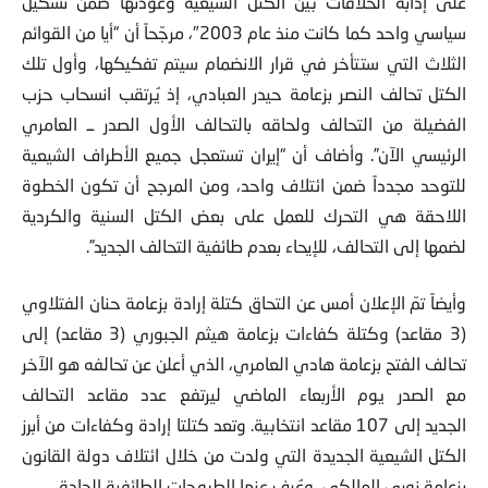
على إذابة الخلافات بين الكتل الشيعية وعودتها ضمن تشكيل
سياسي واحد كما كانت منذ عام 2003″، مرجّحاً أن “أيا من القوائم
الثلاث التي ستتأخر في قرار الانضمام سيتم تفكيكها، وأول تلك
الكتل تحالف النصر بزعامة حيدر العبادي، إذ يُرتقب انسحاب حزب
الفضيلة من التحالف ولحاقه بالتحالف الأول الصدر ــ العامري
الرئيسي الآن”. وأضاف أن “إيران تستعجل جميع الأطراف الشيعية
للتوحد مجدداً ضمن ائتلاف واحد، ومن المرجح أن تكون الخطوة
اللاحقة هي التحرك للعمل على بعض الكتل السنية والكردية
لضمها إلى التحالف، للإيحاء بعدم طائفية التحالف الجديد”.
وأيضاً تمّ الإعلان أمس عن التحاق كتلة إرادة بزعامة حنان الفتلاوي
(3 مقاعد) وكتلة كفاءات بزعامة هيثم الجبوري (3 مقاعد) إلى
تحالف الفتح بزعامة هادي العامري، الذي أعلن عن تحالفه هو الآخر
مع الصدر يوم الأربعاء الماضي ليرتفع عدد مقاعد التحالف
الجديد إلى 107 مقاعد انتخابية. وتعد كتلتا إرادة وكفاءات من أبرز
الكتل الشيعية الجديدة التي ولدت من خلال ائتلاف دولة القانون
بزعامة نوري المالكي، وعُرف عنها الطروحات الطائفية الحادة.