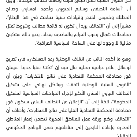
أن “أسامة النجيفي وسليم الجبوري وأحمد المساري وصالح
المطلك وخميس الخنجر وقيادات سنية تتباحث في هذا الإطار”،
مشيراً إلى أن “التحالف يريد أن تكون له قائمة مطالب وشروط تمثل
محافظات شمال وغرب العراق والعاصمة بغداد، وغير ذلك ستكون
مثالية لا وجود لها على الساحة السياسية العراقية”.
وهو ما أكده النائب عن ائتلاف الوطنية رعد الدهلكي، في تصريح
لوسائل إعلام عراقية محلية قال فيه إن “تكتلا سنيا جديدا سيعلن
فور مصادقة المحكمة الاتحادية على نتائج الانتخابات”. وبيّن أن
“القوى السنية الوطنية اتفقت وبشكل نهائي على تشكيل
التحالف النيابي السني الأكبر لإجراء المباحثات السياسية لتشكيل
الحكومة”، لافتاً إلى أن “الإعلان عن التحالف السني سيكون فور
مصادقة المحكمة الاتحادية العليا على نتائج الانتخابات”. وأضاف أن
“التحالف وضع ورقة عمل للمناطق المحررة تتضمن إعمار المناطق
المحررة وإعادة النازحين إلى مناطقهم ضمن البرنامج الحكومي
المقبل”.