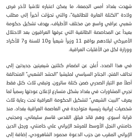
شهدت بغداد أمس الجمعة، ما يمكن اعتباره تلاشيا لآخر فرص
ولادة “الكتلة العابرة للطائفية”، والتي تحوّلت أخيراً إلى مطلب
شعبي عراقي واسع من مختلف الأطياف، بهدف تشكيل حكومة
بعيداً عن المحاصصة الطائفية التي عرفها العراقيون بعد الاحتلال
الأميركي لبلادهم بواقع 11 وزيراً شيعياً و10 للسنة و7 للأكراد
ووزارة لكل من الأقليات العراقية.
في هذا الصدد، أُعلن عن انضمام كتلتين شيعيتين جديدتين إلى
تحالف الفتح، الجناح السياسي لمليشيا “الحشد الشعبي” المتحالفة
أصلاً مع التيار الصدري ضمن كتلة سائرون. وتبقى ثلاث كتل فقط
تجري المشاورات في بغداد بشكل متسارع لإعلان عودتها رسمياً لما
يعرف “البيت الشيعي” لتشكيل الحكومة العراقية تحت رعاية ثلاث
شخصيات إيرانية رئيسية متواجدة في العاصمة العراقية بغداد، منذ
قرابة أسبوع، وهم قائد فيلق القدس قاسم سليماني، ومجتبى
خامنئي النجل الأوسط للمرشد الإيراني علي خامنئي، ورجل الدين
الإيراني المقرب من حزب الدعوة محمود الشاهرودي، إضافة إلى