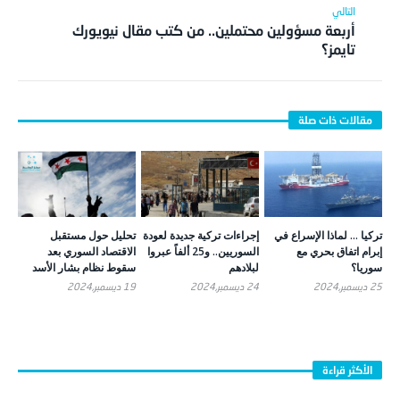
أربعة مسؤولين محتملين.. من كتب مقال نيويورك
تايمز؟
تركيا … لماذا الإسراع في
إجراءات تركية جديدة لعودة
تحليل حول مستقبل
إبرام اتفاق بحري مع
السوريين.. و25 ألفاً عبروا
الاقتصاد السوري بعد
سوريا؟
لبلادهم
سقوط نظام بشار الأسد
25 ديسمبر,2024
24 ديسمبر,2024
19 ديسمبر,2024
الأكثر قراءة