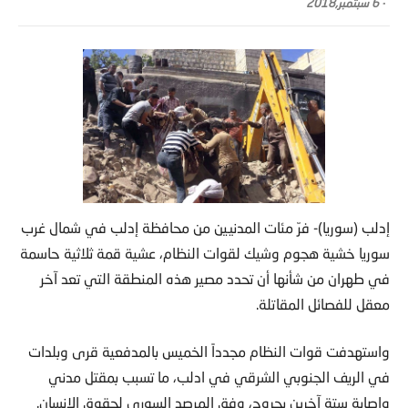
-
6 سبتمبر,2018
إدلب (سوريا)- فرّ مئات المدنيين من محافظة إدلب في شمال غرب
سوريا خشية هجوم وشيك لقوات النظام، عشية قمة ثلاثية حاسمة
في طهران من شأنها أن تحدد مصير هذه المنطقة التي تعد آخر
معقل للفصائل المقاتلة.
واستهدفت قوات النظام مجدداً الخميس بالمدفعية قرى وبلدات
في الريف الجنوبي الشرقي في ادلب، ما تسبب بمقتل مدني
واصابة ستة آخرين بجروح، وفق المرصد السوري لحقوق الانسان.