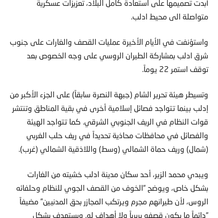
أبدت تصميمها على استعادة كامل البلاد، تعزيزات عسكرية
متواصلة الى محيط ادلب.
واستؤنفت في الأيام الأخيرة عمليات القصف والغارات على جنوب
شرق ادلب بمشاركة الطيران الروسي على وجه الخصوص بعد
توقف استمر 22 يوماً.
وتسيطر هيئة تحرير الشام (جبهة النصرة سابقاً) على الجزء الأكبر من
إدلب بينما تتواجد فصائل إسلامية أخرى في بقية المناطق وتنتشر
قوات النظام في الريف الجنوبي الشرقي. كما تتواجد الهيئة
والفصائل في محافظات محاذية تحديداً في ريف حلب الغربي
(شمال) وريف حماة الشمالي (وسط) واللاذقية الشمالي (غرب).
ويبدي محمد الزير، أحد سكان مدينة ادلب خشيته من الغارات
بشكل خاص، ويوضح “الخوف من القصف الجوي للنظام وحلفائه
الروس، لأن طيرانهم مجرم ويرتكب المجازر بحق المدنيين” مضيفاً
“دائماً ما يكون قصفه بربرياً ولا أهداف له. ويستهدف بشكل