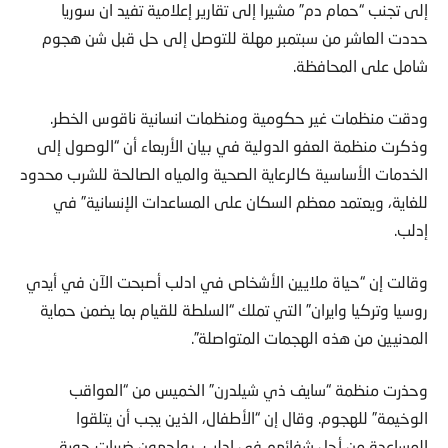
إلى تجنب “حمام دم” مشيرا إلى تقارير إعلامية تفيد ان سوريا
حددت العاشر من سبتمبر مهلة للتوصل إلى حل قبل شن هجوم
شامل على المحافظة.
ودقت منظمات غير حكومية ومنظمات انسانية ناقوس الخطر.
وذكرت منظمة العفو الدولية في بيان الأربعاء أن “الوصول إلى
الخدمات الأساسية كالرعاية الصحية والمياه الصالحة للشرب محدود
للغاية، ويعتمد معظم السكان على المساعدات الإنسانية” في
إدلب.
وقالت إن “حياة ملايين الأشخاص في ادلب أصبحت الآن في أيدي
روسيا وتركيا وايران” التي تملك “السلطة للقيام بما يضمن حماية
المدنيين من هذه الهجمات المتواصلة”.
وحذرت منظمة “سايف ذي شيلدرن” الخميس من “العواقب
الوخيمة” للهجوم. وقال إن “الأطفال، الذين يجب أن يتلقوا
المساعدة من أجل شفائهم في إدلب، يواجهون ضربات جوية