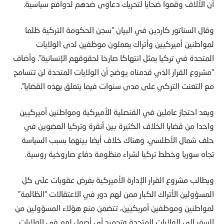
أن الآلاف وقعوا ضحايا لتحريك دعاوى ضدهم لدوافع سياسية.
وقال السناتور كاردين في البيان “سجن الحكومة التركية ظلما
لمواطنين أميركيين وأتراك يعملون موظفين لدى الولايات
المتحدة في تركيا يمثل انتهاكا صارخا لحقوقهم الإنسانية”. وأضاف
“مشروع القرار الذي قدمناه يوضح أن الولايات المتحدة لن تتسامح
مع التعنت التركي على مدى سنوات فيما يتعلق بهذه القضايا”.
ويعد احتجاز عاملين في القنصلية الأميركية ومواطنين أميركيين
واحدا من قضايا الخلاف الكثيرة بين أنقرة وتركيا العضوين في
حلف شمال الأطلسي. وهناك خلاف أيضا بينهما بسبب السياسة
تجاه سوريا وخطط تركيا لشراء منظومة دفاع صاروخية روسية.
ويطالب مشروع القرار الإدارة الأميركية بفرض عقوبات على كل
المسؤولين الأتراك الكبار ممن لهم دور في الاعتقالات “الظالمة”
لمواطنين وموظفين أمريكيين، تتضمن منع هؤلاء المسؤولين من
السفر إلى الولايات المتحدة وتجميد أي أصول لهم في الولايات