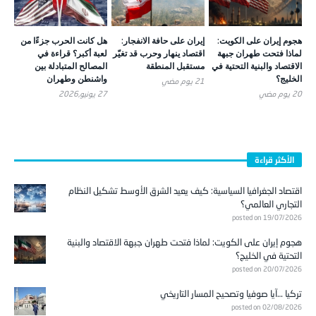
هجوم إيران على الكويت:
إيران على حافة الانفجار:
هل كانت الحرب جزءًا من
لماذا فتحت طهران جبهة
اقتصاد ينهار وحرب قد تغيّر
لعبة أكبر؟ قراءة في
الاقتصاد والبنية التحتية في
مستقبل المنطقة
المصالح المتبادلة بين
الخليج؟
واشنطن وطهران
21 يوم ‎مضي
20 يوم ‎مضي
27 يونيو,2026
الأكثر قراءة
اقتصاد الجغرافيا السياسية: كيف يعيد الشرق الأوسط تشكيل النظام
التجاري العالمي؟
posted on 19/07/2026
هجوم إيران على الكويت: لماذا فتحت طهران جبهة الاقتصاد والبنية
التحتية في الخليج؟
posted on 20/07/2026
تركيا …آيا صوفيا وتصحيح المسار التاريخي
posted on 02/08/2026