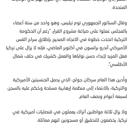
المتحدة.
وقال السناتور الجمهوري توم تيليس، وهو واحد من ستة أعضاء
بالمجلس عملوا على صياغة مشروع القرار، “رغم أن الحكومة
التركية اتخذت خطوة في الاتجاه الصحيح بإطلاق سراح القس
الأميركي آندرو برانسون في أكتوبر الماضي، فإنه لا يزال على تركيا
فعل المزيد لإبداء حسن نواياها والعمل كشريك في حلف شمال
الأطلسي”.
وأُدين هذا العام سركان جولج، الذي يحمل الجنسيتين الأميركية
والتركية، بالانتماء إلى منظمة إرهابية مسلحة وحُكم عليه بالسجن
لسبعة أعوام ونصف العام.
ولا يزال ثلاثة مواطنين أتراك يعملون في قنصليات أميركية في
تركيا، يخضعون للتحقيق أو مسجونين لتهم مماثلة.