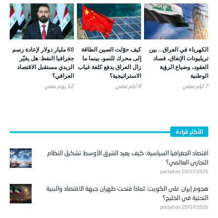
الكهرباء في العراق… بين
كيف حوّلت الصين الطاقة
60 مليار دولار لإعادة رسم
تريليونات الإنفاق، فساد
إلى محرك للنمو، بينما ما
جغرافيا النفط: هل يغيّر
العقود، وضياع الرؤية
زال العراق يدفع كلفة غياب
الزيدي مستقبل الاقتصاد
الوطنية
الاستراتيجية؟
العراقي؟
7 أيام ‎مضي
8 أيام ‎مضي
12 يوم ‎مضي
الأكثر قراءة
اقتصاد الجغرافيا السياسية: كيف يعيد الشرق الأوسط تشكيل النظام
التجاري العالمي؟
posted on 19/07/2026
هجوم إيران على الكويت: لماذا فتحت طهران جبهة الاقتصاد والبنية
التحتية في الخليج؟
posted on 20/07/2026