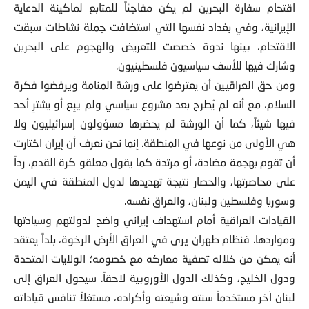
اقتحام سفارة البحرين لم يكن مفاجئاً للمتابع لماكينة الدعاية
الإيرانية، وفي بغداد نفسها التي استضافت جملة نشاطات سبقت
الاقتحام، بينها ندوة خصصت للتعريض والهجوم على البحرين
وشارك فيها للأسف سياسيون فلسطينيون.
ومن حق العراقيين أن يعترضوا على ورشة المنامة ويرفضوا فكرة
السلام، مع أنه لم يُطرح بعد مشروع سياسي ولم يبِع أو يشترِ أحد
فيها شيئاً، كما أن الورشة لم يحضرها مسؤولون إسرائيليون ولا
هي الأولى من نوعها في المنطقة. إنما نحن نعرف أن إيران اختارت
أن تقوم بهجمة مضادة، أو مرتدة كما يقول معلقو كرة القدم، رداً
على محاصرتها، والحصار نتيجة تهديدها لدول المنطقة في اليمن
وسوريا وفلسطين ولبنان، والعراق نفسه.
القيادات العراقية أمام استهداف إيراني واضح لدولتهم وسيادتها
ومواردها. فنظام طهران يرى في العراق الأرض الرخوة، بلداً يعتقد
أنه يمكن من خلاله تصفية معاركه مع خصومه؛ الولايات المتحدة
ودول الخليج، وكذلك الدول الأوروبية لاحقاً. سيحول العراق إلى
لبنان آخر مستخدماً سنته وشيعته وأكراده، مستغلاً تنافس قياداته