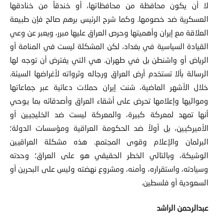
لا أن يكون محافظة من محافظاتها، أو خندقاً من خنادقها
العسكرية ضد خصومها. وكما شرح الرئيس برهم صالح فإن طبيعة
العلاقة مع إيران وأهميتها وحرص العراق عليها مبرر، ويعبر عن وعي
القيادة السياسية في بغداد، لكن المشكلة ليست في المنامة أو
الرياض أو واشنطن بل في طهران. هي التي يفترض أن توجه لها
الرسالة بألا تستخدم أرض العراق ورجاله وثرواته لأغراضها السيئة.
خلال الأشهر الماضية، شنت إيران حملات دعائية عبر جماعاتها
ومواليها وإعلامها تحرض على أشقاء العراق وأصدقائه بما يوحي
أنها تمهد لمعركة كبيرة، والمعركة ليست ضد الخليجيين أو
الأميركيين، بل أولاً ضد الحكومة العراقية ومؤسسات الدولة؛
البرلمان والإعلام وقوى المجتمع. هذه مشكلة العراقيين
الوشيكة، وبالتالي الخطر الحقيقي هو على العراق؛ وحدته
وسيادته، واستقراره، وأمنه، ومشروع نهضته وليس على البحرين أو
السعودية أو فلسطين.
عبدالرحمن الراشد