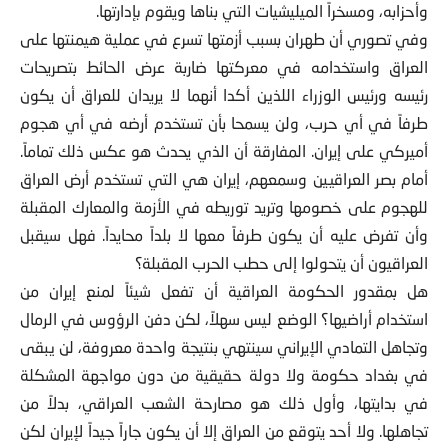
وأحزابه، ومسخراً الميليشيات التي بناها ويقوم بإدارتها.
وفي تصوري أن طهران بسبب أزمتها تسرع في عملية هيمنتها على
العراق واستخدامه في معركتها ضاربة عرض الحائط بتصريحات
رئيسه ورئيس الوزراء اللذين أكدا أنهما لا يريدان للعراق أن يكون
طرفاً في أي حرب، ولن يسمحا بأن تستخدم أرضه في أي هجوم
أميركي على إيران. المفارقة أن الذي يحدث هو عكس ذلك تماماً.
أمام بصر العراقيين وسمعهم، إيران هي التي تستخدم أرض العراق
للهجوم على خصومها وتريد توريطه في الأزمة والمعارك المقبلة
وأن تفرض عليه أن يكون طرفاً معها لا بلداً محايداً. فهل سيقبل
العراقيون أن يتحولوا إلى حطب الحرب المقبلة؟
هل بمقدور الحكومة العراقية أن تفعل شيئاً لمنع إيران من
استخدام أراضيها؟ الوضع ليس سهلاً، لكن دفن الرؤوس في الرمال
وتجاهل التمادي الإيراني سينتهي بنتيجة واحدة معروفة، لن يبقى
في بغداد حكومة ولا دولة حقيقية من دون مواجهة المشكلة
في بدايتها، وأول ذلك هو مصارحة الشعب العراقي، بدلاً من
تجاهلها. ولا أحد يتوقع من العراق إلا أن يكون جاراً جيداً لإيران لكن