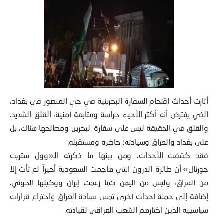
أثارت أحداث اقتحام السفارة البحرينية في حي المنصور في بغداد،
الذي يفترض أنه أكثر الأحياء حراسة ومتابعة أمنية، القلق الشديد.
والقلق في الحقيقة ليس على سفارة البحرين ومصالحها هناك، بل
على بغداد والعراق وسيادته؛ حاضره ومستقبله.
فقد كشفت الأحداث، ومن بينها ما ذكرته الـ«وول ستريت
جورنال» أن طائرة الدرون التي هاجمت السعودية أخيراً لم تأتِ إلا
من العراق، وليس من اليمن كما زعمت إيران ووكيلها الحوثي.
إضافة إلى جملة أحداث أخرى تمس سيادة العراق واحترام قرارات
سياسييه الذين اختارهم الشعب العراقي لقيادته.