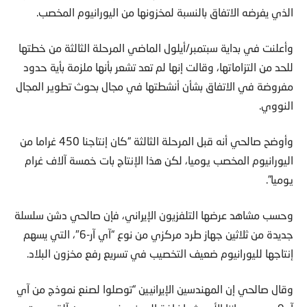
الذي يفرضه الاتفاق بالنسبة لمخزونها من اليورانيوم المخصب.
وأعلنت في بداية سبتمبر/أيلول الماضي المرحلة الثالثة من خطتها
للحد من التزاماتها، وقالت إنها لم تعد تشعر بأنها ملزمة بأية حدود
مفروضة في الاتفاق بشأن أنشطتها في مجال بحوث تطوير المجال
النووي.
وأوضح صالحي أنه قبل المرحلة الثالثة “كان إنتاجنا 450 غراما من
اليورانيوم المخصب يوميا، لكن هذا الإنتاج بات خمسة آلاف غرام
يوميا”.
وحسب مشاهد عرضها التلفزيون الإيراني، فإن صالحي دشن سلسلة
جديدة من ثلاثين جهاز طرد مركزي من نوع “آي آر-6″، التي يسهم
إنتاجها لليورانيوم ضعيف التخصيب في تسريع رفع مخزون البلاد.
وقال صالحي إن المهندسين الإيرانيين “توصلوا لصنع نموذج من آي