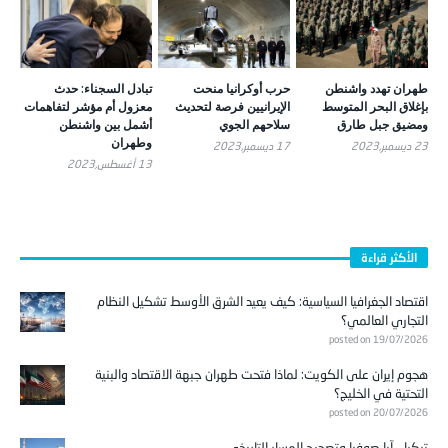
طهران تهدد واشنطن
حرب أوكرانيا منحت
تبادل السجناء: حدث
بإغلاق البحر المتوسط
الإيرانيين فرصة لتحديث
معزول أم مؤشر لتفاهمات
ومضيق جبل طارق
سلاحهم الجوي
أشمل بين واشنطن
وطهران
23 ديسمبر,2023
17 ديسمبر,2023
13 أغسطس,2023
الأكثر قراءة
اقتصاد الجغرافيا السياسية: كيف يعيد الشرق الأوسط تشكيل النظام
التجاري العالمي؟
posted on 19/07/2026
هجوم إيران على الكويت: لماذا فتحت طهران جبهة الاقتصاد والبنية
التحتية في الخليج؟
posted on 20/07/2026
تركيا …آيا صوفيا وتصحيح المسار التاريخي