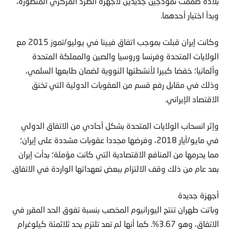
بلاده صممت نموذجين جديدين لأجهزة الطرد المركزي المتطورة،
وبدأ اختبار أحدهما.
وكانت إيران قبلت بموجب اتفاق فيينا في يوليو/تموز 2015 مع
الولايات المتحدة وفرنسا وروسيا والصين والمملكة المتحدة
وألمانيا؛ خفضا كبيرا لأنشطتها النووية لضمان طابعها السلمي،
وذلك في مقابل رفع قسم من العقوبات الدولية التي تخنق
الاقتصاد الإيراني.
وإثر انسحاب الولايات المتحدة بشكل أحادي من الاتفاق الدولي
في مايو/أيار 2018، وفرضها مجددا عقوبات مشددة على إيران؛
مما يحرمها من المنافع الاقتصادية التي كانت مؤملة؛ بدأت إيران
بعد عام من ذلك وقف الالتزام ببعض تعهداتها الواردة في الاتفاق.
أجهزة جديدة
وباتت طهران تنتج اليورانيوم المخصب بنسبة تفوق الحد المقرر في
الاتفاق، وهو 3.67%. كما أنها لم تعد تلتزم بحد ثلاثمئة كيلوغرام