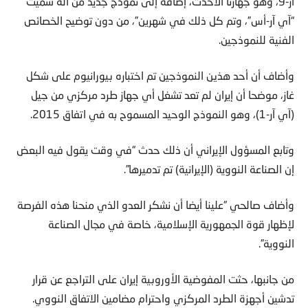
آر-9، وهو جهازنا الأحدث، إضافة إلى نموذج جديد من آلة سميت
“آي آر-أس”، وتم كل ذلك في شهرين”، من دون توضيح الخصائص
الفنية للنموذجين.
وأضاف أن أحد هذين النموذجين تم اختباره بيورانيوم على شكل
غاز، موضحا أن إيران لم تعد تشغل أي جهاز طرد مركزي من جيل
(آي آر-1)، وهو النموذج الوحيد المسموح به في اتفاق 2015.
وتابع المسؤول الإيراني أن ذلك حدث “في وقت يقول فيه البعض
إن الصناعة النووية (الإيرانية) تم تدميرها”.
وأضاف صالحي “علينا أيضا أن نشكر العدو الذي منحنا هذه الفرصة
لإظهار قوة الجمهورية الإسلامية، خاصة في مجال الصناعة
النووية”.
من جانبها، حثت المفوضية الأوروبية إيران على التراجع عن قرار
تدشين أجهزة الطرد المركزي واحترام مضامين الاتفاق النووي.