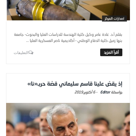
اصدارات المركز
بقلم أ.د. غادة عامر وكيل كلية الهندسة للدراسات العليا والبحوث- جامعة
بنها زميل كلية الدفاع الوطني – أكاديمية ناصر العسكرية العليا ...
التعليقات
إذ يقصّ علينا قاسم سليماني قصّة حربـ«نا»
Editor
-
6 أكتوبر,2019