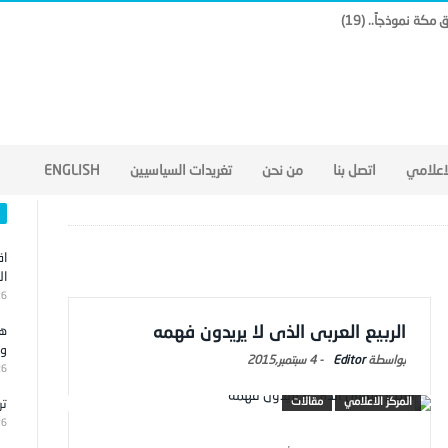
لاعلامي
اتصل بنا
من نحن
تغريدات السياسيين
ENGLISH
اق
ال
26
الربيع العربى الذى لا يريدون فهمه
هج
وا
Editor
-
4 سبتمبر,2015
26
المركز الاعلامي
مقالات
تر
26