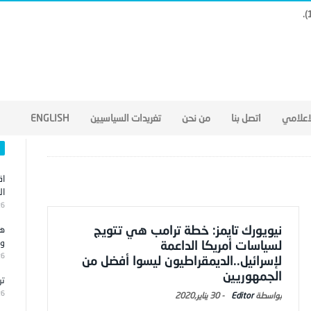
لاعلامي
اتصل بنا
من نحن
تغريدات السياسيين
ENGLISH
اق
ال
26
نيويورك تايمز: خطة ترامب هي تتويج
هج
وا
لسياسات أمريكا الداعمة
26
لإسرائيل..الديمقراطيون ليسوا أفضل من
الجمهوريين
تر
26
Editor
-
30 يناير,2020