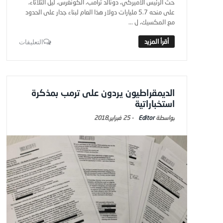
حث الرئيس الأميركي، دونالد ترامب، الكونغرس، ليل الثلاثاء،
على منحه 5.7 مليارات دولار هذا العام لبناء جدار على الحدود
مع المكسيك، ل ...
التعليقات
الديمقراطيون يردون على ترمب بمذكرة
استخباراتية
Editor
-
25 فبراير,2018