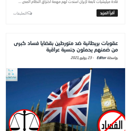
قادة ميليشيات تابعة لإيران أسندت لهم مهمة اختراق النظام المص ...
التعليقات
عقوبات بريطانية ضد متورطين بقضايا فساد كبرى
من ضمنهم يحملون جنسية عراقية
Editor
-
23 يوليو,2021