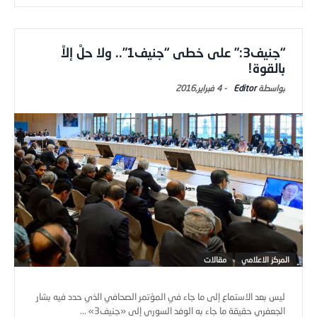
“جنيف3:” على خطى “جنيف1”.. ولا حلَّ إلاَّ
بالقوة!
Editor
-
4 فبراير,2016
المركز الاعلامي
مقالات
ليس بعد الاستماع إلى ما جاء في المؤتمر الصحافي الذي حدد فيه بشار
الجعفري حقيقة ما جاء به الوفد السوري إلى «جنيف3» ...