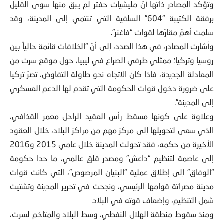
وتؤكد المصادر ذاتها أنّ مليشيات حفتر لم يبقَ منها سوى القليل
برفقة الكتيبة “604” السلفية التي تنتمي إلى المدينة، وقد
سلمت أهمّ مقارّها لقوات “فاغنر”.
وأشارت المصادر، في هذا الصدد، إلى أنّ “الخلافات قائمة حالياً بين
روسيا وتركيا؛ ممثلي طرفي الصراع في ليبيا، حول موقع سرت من
المعادلة الجديدة، فإذا كان الاتجاه نحو طاولة التفاوض، تصرّ تركيا
على ضرورة دخول قوات الحكومة التي تقدم لها الدعم العسكري
إلى المدينة”.
وعلاوة على كونها مسقط رأس العقيد الراحل معمر القذافي،
الذي سعى لتحويلها إلى مركز مهم من مراكز البلاد، خلال العقود
الأخيرة من حكمه، فقد تحولت المدينة خلال عامي 2015 و2016
إلى عاصمة لتنظيم “داعش” ومصدر قلق عالمي، ما حدا حكومة
“الوفاق” إلى إطلاق عملية “البنيان المرصوص”، التي كانت قوات
مدينة مصراتة قوامها الرئيسي، ونجحت في تحرير المدينة وتشتيت
شمل التنظيم، وإضعاف قوته في البلاد.
ومنذ سقوط منطقة الهلال النفطي، وسط البلاد والمتاخم لسرت،