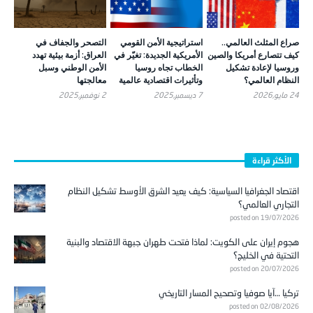
صراع المثلث العالمي..
استراتيجية الأمن القومي
التصحر والجفاف في
كيف تتصارع أمريكا والصين
الأمريكية الجديدة: تغيّر في
العراق: أزمة بيئية تهدد
وروسيا لإعادة تشكيل
الخطاب تجاه روسيا
الأمن الوطني وسبل
النظام العالمي؟
وتأثيرات اقتصادية عالمية
معالجتها
24 مايو,2026
7 ديسمبر,2025
2 نوفمبر,2025
الأكثر قراءة
اقتصاد الجغرافيا السياسية: كيف يعيد الشرق الأوسط تشكيل النظام
التجاري العالمي؟
posted on 19/07/2026
هجوم إيران على الكويت: لماذا فتحت طهران جبهة الاقتصاد والبنية
التحتية في الخليج؟
posted on 20/07/2026
تركيا …آيا صوفيا وتصحيح المسار التاريخي
posted on 02/08/2026