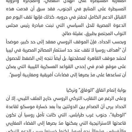
المغاربة المسيطرة على الهلال النفطي، والمجابرة والزوية
المسيطرة على المنابع في الجنوب، فقد سبق أن قدمت هذه
القبائل الدعم الكامل لحفتر في حروبه، كذلك فإنها تقف اليوم مع
الدعوة المصرية للحل السياسي التي تبنت مبادرة رئيس مجلس
النواب المجتمع بطبرق، عقيلة صالح.
وبحسب الحداد، فإنّ الموقف الروسي معقد إلى حد كبير، موضحاً
أنّ “أهداف روسيا لا تقف عند حد استثمار المصالح المصرية في ليبيا
لحشد موقف القاهرة لمصلحتها، بل أيضاً تتجه إلى الضغط للحصول
على موقع قدم في إحدى القواعد العسكرية الليبية التي يمكن
أن تساعدها على مدّ بصرها إلى فضاءات أفريقية ومغاربية أوسع”.
بوابة إتمام اتفاق “الوفاق” وتركيا
وعلى الرغم من التقارب التركي الروسي خارج الملف الليبي، إلا أن
الحداد يرى أنّ الصدام بين الدولتين بدأ بعد خسارة موسكو لقاعدة
“الوطية”، جنوب غرب طرابلس، التي كانت تأمل روسيا أن تكون
قاعدتها الاستراتيجية التي يمكنها مدّ بصرها إلى الفضاء المغاربي
والأفريقي، وشمالاً نحو أوروبا، لكنها خسرتها بسبب الدعم التركي