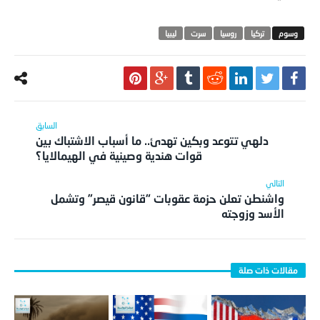
تركيا
روسيا
سرت
ليبيا
دلهي تتوعد وبكين تهدئ.. ما أسباب الاشتباك بين
قوات هندية وصينية في الهيمالايا؟
واشنطن تعلن حزمة عقوبات “قانون قيصر” وتشمل
الأسد وزوجته