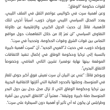
لقوات حكومة “الوفاق”.
وعن أهمية سرت في كواليس عواصم الثقل في الملف الليبي،
يعدد المحلل السياسي الليبي مروان ذويب، أسباباً أخرى لتلك
الأهمية، قائلاً إن حديث الدول الكبرى والإقليمية عن طاولة
التفاوض السياسي “لن تمرّ إلا من خلال التفاهمات حول مواقع
التماس بين قوات الشرق وقوات الحكومة، وتحديداً في سرت”.
ويؤكد ذويب، في حديث لـ”العربي الجديد”، أنّ “لسرت أهمية كبيرة
بالنسبة إلى تركيا وحكومة الوفاق في إكمال تنفيذ الاتفاقات
الموقعة بينها نهاية نوفمبر/ تشرين الثاني الماضي، وخصوصاً
الاتفاق البحري”.
ويوضح قائلاً: “غني عن البيان أن سرت تعيش فوق أكبر حوض للغاز
في المتوسط، وصلتها بالحدود المائية التي أثارتها الاتفاقية البحرية
بين تركيا وحكومة الوفاق التي لا تزال محل جدل بين دول البحر
المتوسط صلة كبيرة ووثيقة”، معتبراً أن “الاتفاق البحري بين أنقرة
وطرابلس لن يكون له أي تأثير أو أهمية دون السيطرة على سرت”.