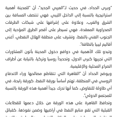
“ويرى الحداد، في حديث لـ”العربي الجديد”، أنّ “للمدينة أهمية
استراتيجية بالنسبة إلى الداخل الليبي. فهي تنتصف المسافة بين
الشرق والغرب، وعلاوة على إشرافها على شبكات الطرقات
الصحراوية المعقدة، فهي تسيطر على أقصر الطرق المؤدية إلى
الجنوب الغني بالنفط، وتشرف على منطقة الهلال النفطي، أغنى
أقاليم ليبيا بالطاقة”.
وتبدو تلك الأهمية في دوافع دخول المدينة بأتون المشاورات
التي تجريها كبرى الدول، وتحديداً روسيا وتركيا، بالنيابة عن أطراف
الصراع المحلية والإقليمية.
ويوضح الحداد أنّ “القاهرة التي تتقاطع مصالحها وراء الاندفاع
الروسي في المنطقة، تهتم أساساً بورقة النفط، كورقة رابحة، في
أي طاولة للتفاوض، كما أنها تدرك جيداً أهمية هذه الورقة بالنسبة
للمجتمع الدولي”.
وتحافظ القاهرة على هذه الورقة من خلال دعمها للقطاعات
القبلية التي تقع منابع النفط في أراضيها وضمن نفوذها، كقبائل