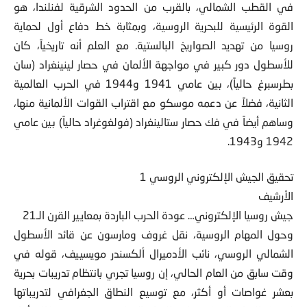
في القطب الشمالي، بالقرب من الحدود الشرقية لفنلندا، هو
القوة الرئيسية للبحرية الروسية، وبمثابة خط دفاع أول لحماية
روسيا من تهديد الصواريخ البالستية. مع العلم أنه تاريخياً، كان
للأسطول دور كبير في مواجهة الألمان في حصار لينينغراد (سان
بطرسبرغ حالياً)، بين عامي 1941 و1944 في الحرب العالمية
الثانية، فضلاً عن دعمه موسكو مع اقتراب القوات الألمانية منها،
وساهم أيضاً في فك حصار ستالينغراد (فولغوغراد حالياً) بين عامي
1942 و1943.
تحقيق الجيش الإلكتروني الروسي 1
الأرشيف
جيش روسيا الإلكتروني… عودة الحرب الباردة بمعايير القرن الـ21
وحول المهام الروسية، نقل غروف ومارسون عن قائد الأسطول
الشمالي الروسي، نائب الأدميرال ألكسندر مويسييف، قوله في
وقت سابق من العام الحالي، إن روسيا تجري بانتظام تدريبات بحرية
بعشر غواصات أو أكثر، مع توسيع النطاق الجغرافي لتدريباتها