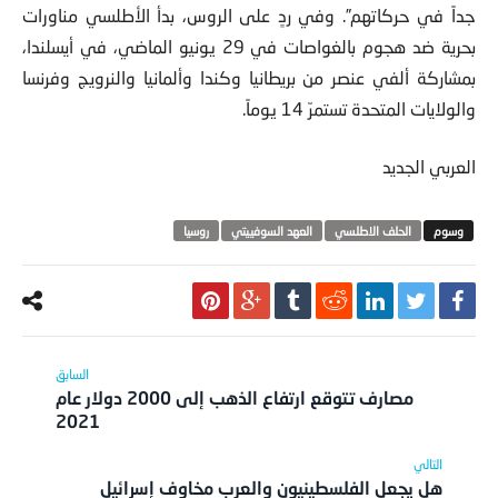
جداً في حركاتهم”. وفي ردٍ على الروس، بدأ الأطلسي مناورات
بحرية ضد هجوم بالغواصات في 29 يونيو الماضي، في أيسلندا،
بمشاركة ألفي عنصر من بريطانيا وكندا وألمانيا والنرويج وفرنسا
والولايات المتحدة تستمرّ 14 يوماً.
العربي الجديد
الحلف الاطلسي
العهد السوفييتي
روسيا
مصارف تتوقع ارتفاع الذهب إلى 2000 دولار عام
2021
هل يجعل الفلسطينيون والعرب مخاوف إسرائيل