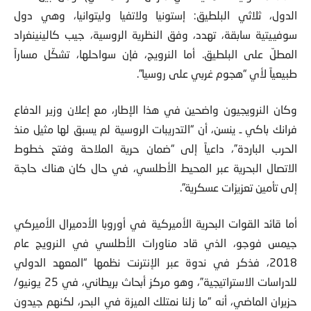
الدول، ثلاثي البلطيق: إستونيا ولاتفيا وليتوانيا، وهي دول
سوفييتية سابقة، تهدد، وفق النظرية الروسية، جيب كالينينغراد
المطلّ على البلطيق. أما النرويج، فإن سواحلها، تشكّل مساراً
طبيعياً لأي “هجوم غربي على روسيا”.
وكان النرويجيون واضحين في هذا الإطار، مع إعلان وزير الدفاع
فرانك باكي ـ ينسن، أن “التدريبات الروسية لم يسبق لها مثيل منذ
الحرب الباردة”، داعياً إلى “ضمان حرية الملاحة وفتح خطوط
الاتصال البحرية عبر المحيط الأطلسي، في حال كان هناك حاجة
إلى تأمين تعزيزات عسكرية”.
أما قائد القوات البحرية الأميركية في أوروبا الأدميرال الأميركي
جيمس فوجو، الذي قاد مناورات الأطلسي في النرويج عام
2018، فذكر في ندوة عبر الإنترنت نظمها “المعهد الدولي
للدراسات الاستراتيجية”، وهو مركز أبحاث بريطاني، في 25 يونيو/
حزيران الماضي، أنه “ما زلنا نمتلك الميزة في البحر، لكنهم جيدون