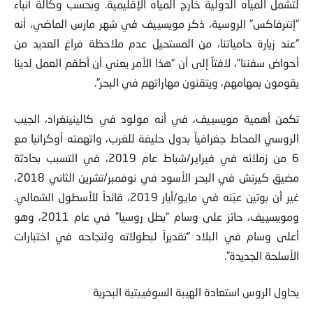
لتشمل المياه الدولية خارج المياه الإقليمية. وبحسب وكالة أنباء
“إنترفاكس” الروسية، ذكر مويسييف في شهر مارس الماضي، أنه
“عند زيارة حامياتنا، من المستحيل عدم ملاحظة فراغ العديد من
أحواض سفننا”، لافتاً إلى أن “هذا الأمر يعني أن أطقم العمل لدينا
يقومون بمهامهم، ويتقنون مهاراتهم في البحر”.
تكمن أهمية مويسييف، في أنه مولود في كالينينغراد، الجيب
الروسي المحاط جغرافياً بدول حليفة للغرب، واتهمته أوكرانيا مع
6 من زملائه في فبراير/شباط عام 2019، في التسبب بحادثة
مضيق كيرتش في البحر الأسود في نوفمبر/تشرين الثاني 2018،
غير أن بوتين عيّنه في مايو/أيار 2019، قائداً للأسطول الشمالي.
ومويسييف، حائز على وسام “بطل روسيا” في عام 2011، وهو
أعلى وسام في البلاد “تقديراً لبطولاته ولنجاحه في اختبارات
الأسلحة الجديدة”.
يحاول الروس استعادة الهيبة السوفييتية البحرية