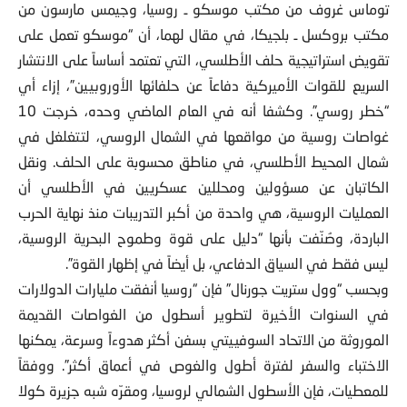
توماس غروف من مكتب موسكو ـ روسيا، وجيمس مارسون من
مكتب بروكسل ـ بلجيكا، في مقال لهما، أن “موسكو تعمل على
تقويض استراتيجية حلف الأطلسي، التي تعتمد أساساً على الانتشار
السريع للقوات الأميركية دفاعاً عن حلفائها الأوروبيين”، إزاء أي
“خطر روسي”. وكشفا أنه في العام الماضي وحده، خرجت 10
غواصات روسية من مواقعها في الشمال الروسي، لتتغلغل في
شمال المحيط الأطلسي، في مناطق محسوبة على الحلف. ونقل
الكاتبان عن مسؤولين ومحللين عسكريين في الأطلسي أن
العمليات الروسية، هي واحدة من أكبر التدريبات منذ نهاية الحرب
الباردة، وصُنّفت بأنها “دليل على قوة وطموح البحرية الروسية،
ليس فقط في السياق الدفاعي، بل أيضاً في إظهار القوة”.
وبحسب “وول ستريت جورنال” فإن “روسيا أنفقت مليارات الدولارات
في السنوات الأخيرة لتطوير أسطول من الغواصات القديمة
الموروثة من الاتحاد السوفييتي بسفن أكثر هدوءاً وسرعة، يمكنها
الاختباء والسفر لفترة أطول والغوص في أعماق أكثر”. ووفقاً
للمعطيات، فإن الأسطول الشمالي لروسيا، ومقرّه شبه جزيرة كولا