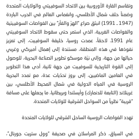
وتقاسم القارة الأوروبية بين الاتحاد السوفييتي والولايات المتحدة
وضمناً حلف شمال الأطلسي، وانغماس العالم في الحرب الباردة
(1947 ـ 1991) انبثق صراع “الهرّ والفأر” بين الغواصات السوفييتية
والغواصات الغربية، الذي استمر حتى سقوط الاتحاد السوفييتي
عام 1991. لاحقاً، عمدت روسيا، خليفة السوفييت، إلى تعزيز
نفوذها في هذه المنطقة، مستندة إلى إهمال أميركي وغربي
حيالها من جهة، وإلى نيّة موسكو تطوير الصناعة البحرية، للوصول
إلى القوة التاريخية للسوفييت من جهة ثانية. أدى هذا التطوير
في العامين الماضيين، إلى بروز تحدّيات عدة، مع تمدد البحرية
الروسية في المياه الدولية في شمال المحيط الأطلسي، بين
غرينلاند (التابعة للدنمارك) وأيسلندا وبريطانيا، ما يجعلها على مسافة
“قريبة” نظرياً من السواحل الشرقية للولايات المتحدة.
تهدد الغواصات الروسية الساحل الشرقي للولايات المتحدة
في السياق، ذكر المراسلان في صحيفة “وول ستريت جورنال”،