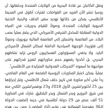
ونقل الكاتبان عن قادة البحرية من الولايات المتحدة وحلفائها، أن
روسيا تنشر الآن المزيد من الغواصات لفترات أطول في المحيط
الأطلسي، يمكن من خلالها تهديد سفن الحلف والبنية التحتية
الحيوية للولايات المتحدة، وصولاً للقيام بدوريات في المياه
الدولية المقابلة للساحل الشرقي الأميركي، الذي يضمّ عملياً عصب
البلاد، من العاصمة واشنطن إلى العاصمة المالية نيويورك وصولاً
إلى فلوريدا، الوجهة السياحية الدافئة لسكان الشمال الأميركي
البارد. ولا يخفي المسؤولون العسكريون الروس تزايد نشاطهم
البحري، بل أكدوا رفعهم حجم مناوراتهم لتعزيز قدراتهم على
مواجهة ما أسموه “التحركات العدوانية المتزايدة من الأطلسي”.
عملياً، يمكن اعتبار المناورات الروسية الضخمة في العام الماضي،
رداً على أكبر مناورة في تاريخ حلف شمال الأطلسي، وتمّ إجراؤها
بين 25 أكتوبر/تشرين الأول 2018 و23 نوفمبر/تشرين الثاني منه
في شرق النرويج وبحر الشمال وبحر البلطيق. شارك في المناورة
51 ألف عنصر من 29 دولة أطلسية في حينه (انضمت الدولة
الـ30 مقدونيا الشمالية في مارس/آذار الماضي). ومن بين هذه