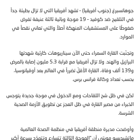
جوهانسبرغ (جنوب أفريقيا) – تشهد أفريقيا التي لا تزال بطيئة جداً
في التلقيح ضد كوفيد – 19 موجة وبائية ثالثة عنيفة تفرض
ضغوطًا على المستشفيات المنهكة أصلاً والتي تعاني نقصاً في
الموارد.
وتجنّبت القارة السمراء حتى الآن سيناريوهات كارثية شهدتها
البرازيل والهند. ولا تزال أفريقيا مع قرابة 5.3 مليون إصابة بالمرض
و139 ألف وفاة، القارة الأقلّ تضرراً في العالم بعد أوقيانوسيا،
بحسب تعداد وكالة فرانس برس.
لكن في ظل شح اللقاحات ومع الدخول في موجة جديدة يتوجس
الخبراء من مصير القارة في ظل العجز عن تطويق الأزمة الصحية
الشرسة.
وأوضحت مديرة منطقة أفريقيا في منظمة الصحة العالمية
ماتشيديسو مويتي أن “الموجة الثالثة تتسارع وتتمدّد بسرعة أكبر