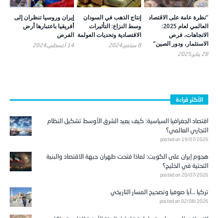
“نظرة عامة على الاقتصاد
إنتاج الذهب في السودان
إيران وروسيا تنظران إلى
العالمي لعام 2025:
وسط النزاع: التأثيرات
أفريقيا باعتبارها أرض
الاتجاهات، فرص
الاقتصادية وتحديات العولمة
الفرص
الاستثمار، ودور الصين”
8 سبتمبر,2024
14 أغسطس,2024
28 يناير,2025
الأكثر قراءة
اقتصاد الجغرافيا السياسية: كيف يعيد الشرق الأوسط تشكيل النظام
التجاري العالمي؟
posted on 19/07/2026
هجوم إيران على الكويت: لماذا فتحت طهران جبهة الاقتصاد والبنية
التحتية في الخليج؟
posted on 20/07/2026
تركيا …آيا صوفيا وتصحيح المسار التاريخي
posted on 02/08/2026