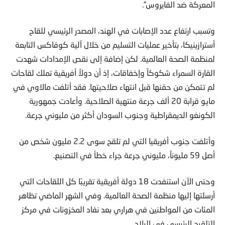
المعركة ضد الفايروس”.
وتسبب ارتفاع عدد الإصابات في الهند، المصدر الرئيسي للقاح
أسترازينيكا، بتأخير عمليات التسليم من خلال آلية كوفاكس التابعة
لمنظمة الصحة العالمية. لكن إضافة إلى نقص الإمدادات شهدت
القارة السمراء شكوكاً وإخفاقات، إذ أن دولاً أفريقية تملك لقاحات
لم تتمكن من حقنها قبل انتهاء صلاحيتها. فقد أتلفت مالاوي في
مايو قرابة 20 ألف جرعة منتهية الصلاحية. وأعادت جمهورية
الكونغو الديمقراطية وجنوب السودان أكثر من مليوني جرعة.
وأتلفت جنوب أفريقيا التي لم تلقح سوى 2.2 مليون شخص من
أصل 59 مليوناً، مليوني جرعة جراء خطأ في التصنيع.
وحتى الآن استنفدت 18 دولة أفريقية تقريبًا كل اللقاحات التي
أرسلتها إليها منظمة الصحة العالمية. وفي الشهر الماضي تظاهر
المئات من المواطنين في هراري بعد نفاد المخزونات في مركز
التلقيح الرئيسي في البلاد.