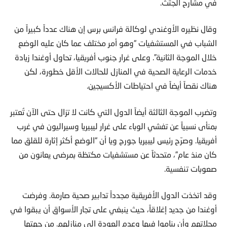
في مشارح الجثث.
وقال نظيره الأوغندي لوكالة فرانس برس إن هناك عدداً كبيراً من
الشباب في المستشفيات “وهو أمر مختلف عما كان عليه الوضع
خلال الموجة الثانية”. وعلى غرار جنوب أفريقيا، تحاول أوغندا زيادة
خدمات الرعاية الصحية في المنازل للحالات الأقل خطورة، لكن
هناك نقصاً أيضاً في احتياطات الأكسيجين.
وتضرب الموجة الثالثة أيضاً الدول التي كانت لا تزال حتى الآن تُعتبر
بمنأى نسبياً عن تفشي الوباء على غرار ليبيريا وسيراليون في غرب
أفريقيا. وصرّح رئيس ليبيريا جورج ويا أن “الوضع أكثر إثارة للقلق مما
كان منذ عام”، متحدثاً عن مستشفيات مكتظة بمرضى يعانون من
صعوبات تنفسية.
وقد اتخذت الدول الأفريقية مجدداً تدابير صحية صارمة. وفرضت
أوغندا من جديد إغلاقاً، حيث ينبغي على تجار الأسواق أن يبقوا في
محلاتهم وأن يناموا فيها وعدم العودة إلى منازلهم. من جهتها