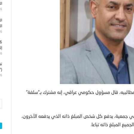
ال
26
ال
ال
26
إل
26
تد
(7)
26
مطالبيه، قال مسؤول حكومي عراقي، إنه مشترك بـ”سلفة”
 جمعية، يدفع كل شخص المبلغ ذاته الذي يدفعه الآخرون،
يع المبلغ ذاته تباعا.