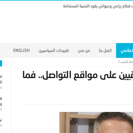
ناء قطاع زراعي وحيواني يقود التنمية المستدامة
لاعلامي
اتصل بنا
من نحن
تغريدات السياسيين
ENGLISH
فما السبب؟
يين على مواقع التواصل.. فما
اق
ال
26
هج
وا
26
تر
26