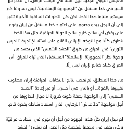
المجلس النيابي الجديد. تبيّن، أقلّه في الوقت الراهن، أنّ الصدر قرّر
السير في خط مستقل عن “الجمهوريّة الإسلاميّة”. ليس معروفا كم
سيستمر ملتزما هذا الخط، لكنّ كل التطورات العراقيّة الأخيرة تشير
إلى أنّ الرجل يبدو مصمما على اعتماد خط مستقلّ عن إيران يقوم
على رفض أي سلاح خارج سلاح الدولة العراقية. مثل هذا الخط
يتعارض كلّيا مع التوجّه الإيراني القائم على استنساخ تجربة “الحرس
الثوري” في العراق عن طريق “الحشد الشعبي” الذي يجسد من
وجهة نظر “الجمهوريّة الإسلاميّة” المستقبل الذي تراه للعراق. أي
العراق كبلد كتابع لإيران ليس إلّا.
من هذا المنطلق، لم تعجب نتائج الانتخابات العراقيّة إيران. مطلوب
تغييرها بالقوة… أو بالتي هي أحسن… أو عبر إعادة “الحشد
الشعبي” إلى الواجهة بصفة كونه ضرورة لا مجال لتجاوزها من
أجل مواجهة “د1 عـ ش” الارهابي الذي استعاد نشاطه بقدرة قادر.
لم تبذل إيران كلّ هذه الجهود من أجل أن تهزم في انتخابات عراقيّة
وكي تقف في وجهها شخصية مثل الصدر. لم تنشئ “الحشد