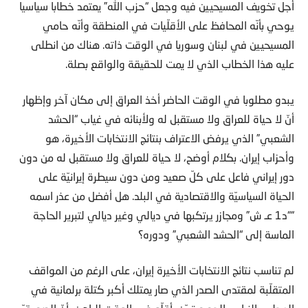
أجل تخويف المسيحيين فيه وجعل “حزب الله” يعتمد خطابا سياسيا
يوحي بأنّه المحافظ على الأقلّيات في المنطقة وأنّه حامي
المسيحيين في لبنان وسوريا في الوقت ذاته. هناك من انطلى
عليه هذا الخطاب الذي لا يمت للحقيقة والواقع بصلة.
يبدو مطلوبا في الوقت الحاضر أخذ العراق إلى مكان آخر وإظهار
أنّ لا حياة للعراق ولا مستقبل له ولأبنائه في غياب “الحشد
الشعبي” الذي يرفض الاعتراف بنتائج الانتخابات الأخيرة، هو
وأحزاب إيران. بكلام أوضح، لا حياة للعراق ولا مستقبل له من دون
دور إيراني فاعل على كلّ صعيد ومن دون سيطرة إيرانيّة على
الحياة السياسيّة والاقتصادية في البلد. هل أفضل من عذر اسمه
““د1 عـ ش” ومجازر يرتكبها في ديالي وغير ديالي لتبرير الحاجة
الماسة إلى “الحشد الشعبي” ودوره؟
لم تناسب نتائج الانتخابات الأخيرة إيران، على الرغم من المواقف
المتقلّبة لمقتدى الصدر الذي صار يمتلك أكبر كتلة برلمانية في