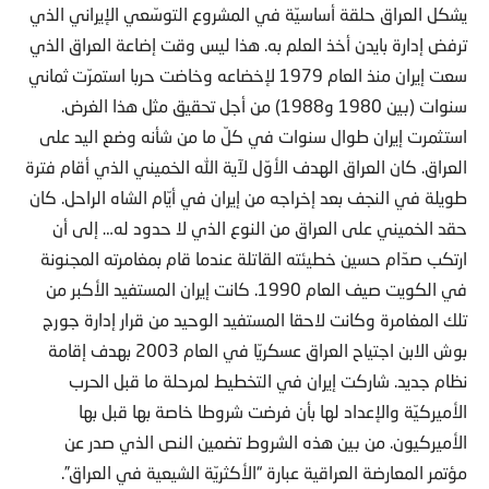
يشكل العراق حلقة أساسيّة في المشروع التوسّعي الإيراني الذي
ترفض إدارة بايدن أخذ العلم به. هذا ليس وقت إضاعة العراق الذي
سعت إيران منذ العام 1979 لإخضاعه وخاضت حربا استمرّت ثماني
سنوات (بين 1980 و1988) من أجل تحقيق مثل هذا الغرض.
استثمرت إيران طوال سنوات في كلّ ما من شأنه وضع اليد على
العراق. كان العراق الهدف الأوّل لآية الله الخميني الذي أقام فترة
طويلة في النجف بعد إخراجه من إيران في أيّام الشاه الراحل. كان
حقد الخميني على العراق من النوع الذي لا حدود له… إلى أن
ارتكب صدّام حسين خطيئته القاتلة عندما قام بمغامرته المجنونة
في الكويت صيف العام 1990. كانت إيران المستفيد الأكبر من
تلك المغامرة وكانت لاحقا المستفيد الوحيد من قرار إدارة جورج
بوش الابن اجتياح العراق عسكريّا في العام 2003 بهدف إقامة
نظام جديد. شاركت إيران في التخطيط لمرحلة ما قبل الحرب
الأميركيّة والإعداد لها بأن فرضت شروطا خاصة بها قبل بها
الأميركيون. من بين هذه الشروط تضمين النص الذي صدر عن
مؤتمر المعارضة العراقية عبارة “الأكثريّة الشيعية في العراق”.