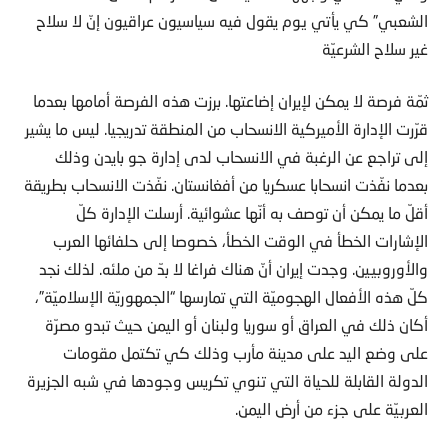
الشعبي” كي يأتي يوم يقول فيه سياسيون عراقيون إنّ لا سلاح
غير سلاح الشرعيّة
ثمّة فرصة لا يمكن لإيران إضاعتها. برزت هذه الفرصة أمامها بعدما
قرّرت الإدارة الأميركية الانسحاب من المنطقة تدريجيا. ليس ما يشير
إلى تراجع عن الرغبة في الانسحاب لدى إدارة جو بايدن وذلك
بعدما نفّذت انسحابا عسكريا من أفغانستان. نفّذت الانسحاب بطريقة
أقلّ ما يمكن أن توصف به أنّها عشوائية. أرسلت الإدارة كلّ
الإشارات الخطأ في الوقت الخطأ، خصوصا إلى حلفائها العرب
والأوروبيين. وجدت إيران أنّ هناك فراغا لا بدّ من ملئه. لذلك نجد
كلّ هذه الأفعال الهجوميّة التي تمارسها “الجمهوريّة الإسلاميّة”،
أكان ذلك في العراق أو سوريا ولبنان أو اليمن حيث تبدو مصرّة
على وضع اليد على مدينة مأرب وذلك كي تكتمل مقومات
الدولة القابلة للحياة التي تنوي تكريس وجودها في شبه الجزيرة
العربيّة على جزء من أرض اليمن.