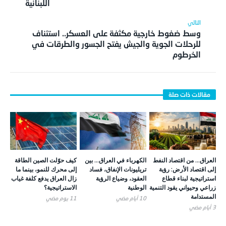
اللبنانية
وسط ضغوط خارجية مكثفة على العسكر.. استئناف
للرحلات الجوية والجيش يفتح الجسور والطرقات في
الخرطوم
العراق… من اقتصاد النفط
الكهرباء في العراق… بين
كيف حوّلت الصين الطاقة
إلى اقتصاد الأرض: رؤية
تريليونات الإنفاق، فساد
إلى محرك للنمو، بينما ما
استراتيجية لبناء قطاع
العقود، وضياع الرؤية
زال العراق يدفع كلفة غياب
زراعي وحيواني يقود التنمية
الوطنية
الاستراتيجية؟
المستدامة
10 أيام ‎مضي
11 يوم ‎مضي
3 أيام ‎مضي