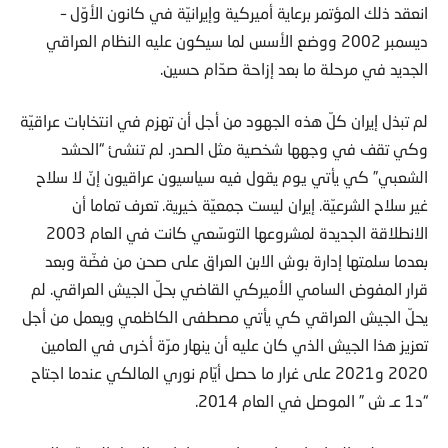
انعقد ذلك المؤتمر برعاية أميركية وإيرانيّة في كانون الأوّل –
ديسمبر 2002 ووضع الأسس لما سيكون عليه النظام العراقي
الجديد في مرحلة ما بعد إزاحة صدّام حسين.
لم تبذل إيران كلّ هذه الجهود من أجل أن تهزم في انتخابات عراقيّة
وكي تقف في وجهها شخصية مثل الصدر. لم تنشئ “الحشد
الشعبي” كي يأتي يوم يقول فيه سياسيون عراقيون إنّ لا سلاح
غير سلاح الشرعيّة. إيران ليست جمعيّة خيرية. تعرف تماما أن
الانطلاقة الجديدة لمشروعها التوسّعي كانت في العام 2003
بعدما سلمتها إدارة بوش الابن العراق على صحن من فضّة وبعد
قرار المفوض السامي الأميركي القاضي بحلّ الجيش العراقي. لم
يحلّ الجيش العراقي كي يأتي مصطفى الكاظمي ويعمل من أجل
تعزيز هذا الجيش الذي كان عليه أن ينهار مرّة أخرى في العامين
2020 و2021 على غرار ما حصل أيّام نوري المالكي عندما اجتاح
“د1 عـ ش ” الموصل في العام 2014.