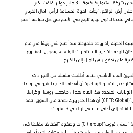
وقال مات سميث من شركة “روفر إل إل بي” (Ruffer LLP)، وهي شركة استثمارية بقيمة 31 مليار دولار أغلقت أخيرًا
ى أرض الواقع، “بدأت القوة العملاقة لرأس المال الغربي
لحالي عندما لا ترى نهاية تلوح في الأفق في ظل سياسة “صفر
ية الحديثة زاد زيادة ملحوظة منذ أصبح شي رئيسًا في عام
 وكان الهدف تشجيع الاستثمارات الوافدة، وتمويل المشاريع
رة على تدفق رأس المال إلى الخارج.
ميين العام الماضي عندما أطلقت سلسلة من الإجراءات
نتشار عدم الثقة والارتباك بشأن أهداف الحزب الشيوعي، وازداد
الولايات المتحدة هذا العام بعد أن هاجمت روسيا أوكرانيا.
وقد ورد في تقرير صدر هذا الشهر لشركة “إي بي إف آر غلوبال”(EPFR Global) أن هذا الحذر يترك بصمة في السوق، فقد
ة إلى أدنى مستوى لها في 3 سنوات.
وفي رحلة قام بها أخيرًا إلى لندن، وجد فريق البحث في شركة “سيتي غروب”(Citigroup) ما وصفوه “انخفاضا مفاجئا في
صدر في السابع من يوليو/تموز أن المناقشات التي أجراها