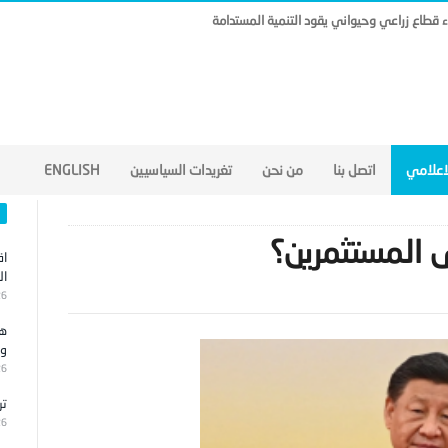
ناء قطاع زراعي وحيواني يقود التنمية المستدامة
لاعلامي
اتصل بنا
من نحن
تغريدات السياسيين
ENGLISH
 المستثمرين؟
اق
ال
26
هج
وا
26
تر
26