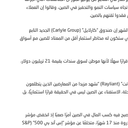
اه سياسات النمو والتحفيز في الصين، وقالوا إن العملاء
م فقدوا ثقتهم بالصين.
وقال أشخاص مطلعون على هذا الأمر لوكالة “بلومبيرغ” هذا الشهر إن صندوق “كارلايل” (Carlyle Group) الجديد التابع
قيمته 8.5 مليارات دولار أميركي ستكون له مخاطر استثمار أقل من المعتاد للصين مع أسواق
وبطبيعة الحال، إن سحب الاستثمارات بالكامل من الصين ليس قرارًا سهلًا لأنها موطن لسوق سندات بقيمة 21 تريليون دولار،
وقال جيسون هسو، كبير مسؤولي الاستثمار في شركة “رايليانت” (Rayliant) “نشهد مزيدا من المعارضين الذين يتطلعون
، الاستغناء عن الصين ليس في الحقيقة قرارًا استثماريًّا، بل
أصبح فيه كسب المال في الصين أمرًا صعبًا إذ انخفض مؤشر
“سي إس آي 300” (CSI 300) بنحو 27% بعد أن كان في الذروة منذ 17 شهرًا، متخلفًا عن مؤشر “إس آند بي 500” (S&P