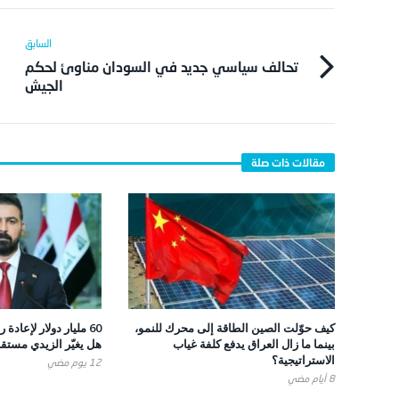
تحالف سياسي جديد في السودان مناوئ لحكم
الجيش
كيف حوّلت الصين الطاقة إلى محرك للنمو،
60 مليار دولار لإعادة
بينما ما زال العراق يدفع كلفة غياب
هل يغيّر الزيدي مستقب
الاستراتيجية؟
12 يوم ‎مضي
8 أيام ‎مضي