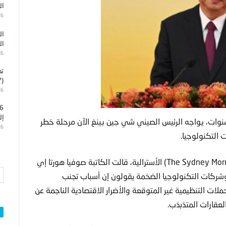
ال
26
ال
ال
26
تد
(7)
26
إل
نوات، يواجه الرئيس الصيني شي جين بينغ الآن مرحلة خطر
26
 التكنولوجيا.
وفي تقرير نشرته مجلة “سيدني مورنينغ هيرالد” (The Sydney Morning Herald) الأسترالية، قالت الكاتبة صوفيا هورتا إي
ة وشركات التكنولوجيا الضخمة يقولون إن أسباب تجنب
لات التنظيمية غير المتوقعة والأضرار الاقتصادية الناجمة عن
لعقارات المتذبذب.