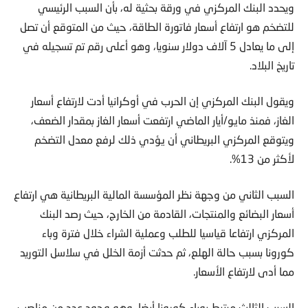
ويحدد البنك المركزي في ورقة بحثية له، بأن السبب الرئيسي
للتضخم هو ارتفاع أسعار فاتورة الطاقة، حيث من المتوقع أن تصل
إلى ما يعادل 5 آلاف دولار سنويا، وهو أعلى رقم تم تسجيله في
تاريخ البلاد.
ويقول البنك المركزي إن الحرب في أوكرانيا أدت لارتفاع أسعار
الغاز، فمنذ مايو/أيار الماضي ارتفعت أسعار الغاز بمقدار الضعف،
ويتوقع المركزي البريطاني أن يؤدي ذلك لرفع معدل التضخم
لأكثر من 13%.
السبب الثاني من وجهة نظر المؤسسة المالية البريطانية هي ارتفاع
أسعار البضائع والمنتجات، القادمة من الخارج، حيث رصد البنك
المركزي ارتفاعا قياسيا للطلب وعملية الشراء خلال فترة وباء
كورونا بسبب حالة الهلع، ثم حدثت أزمة الخلل في سلاسل التوريد
مما أدى لارتفاع الأسعار.
السبب الثالث مرتبط بوباء كورونا أيضا، وهو وجود عدد من مناصب