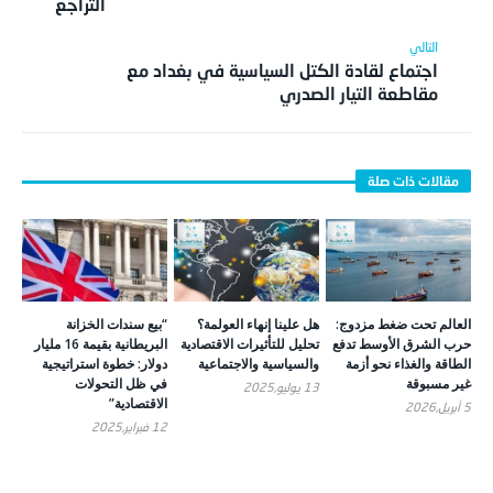
التراجع
اجتماع لقادة الكتل السياسية في بغداد مع
مقاطعة التيار الصدري
العالم تحت ضغط مزدوج:
هل علينا إنهاء العولمة؟
“بيع سندات الخزانة
حرب الشرق الأوسط تدفع
تحليل للتأثيرات الاقتصادية
البريطانية بقيمة 16 مليار
الطاقة والغذاء نحو أزمة
والسياسية والاجتماعية
دولار: خطوة استراتيجية
غير مسبوقة
في ظل التحولات
13 يوليو,2025
الاقتصادية”
5 أبريل,2026
12 فبراير,2025