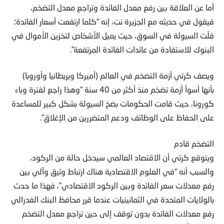
أما عن العلاقة بين رفع معدل الفائدة وتراجع معدل التضخم،
فيقول في حديثه مع الجزيرة نت، إنه “كلما ارتفعت أسعار الفائدة؛
قلّت السيولة في السوق، حيث يميل الأشخاص لتخزين الأموال في
البنوك للاستفادة من عائدات الفائدة المرتفعة”.
ويصف كرتي أزمة التضخم في العالم (أميركا وبريطانيا وأوروبا)
بأنها أسوأ أزمة تضخم منذ أكثر من 40 سنة “وهذا راجع لفترة وباء
كورونا، حيث قامت الحكومات بضخ السيولة بشكل كبير للمساعدة
على الحفاظ على الوظائف ودعم المتضررين من الإغلاق”.
التضخم قادم
ويتوقع كرتي أن الاقتصاد العالمي سيدخل حالة من الركود،
والسبب أنه “في العلوم الاقتصادية هناك ارتباط وثيق وآلي بين
رفع معدلات سعر الفائدة وبين الركود الاقتصادي”، فهذا ما حدث
بالولايات المتحدة في الثمانينيات عندما قرر محافظ البنك الفدرالي
رفع معدلات الفائدة بدون توقف إلى حين تراجع معدل التضخم