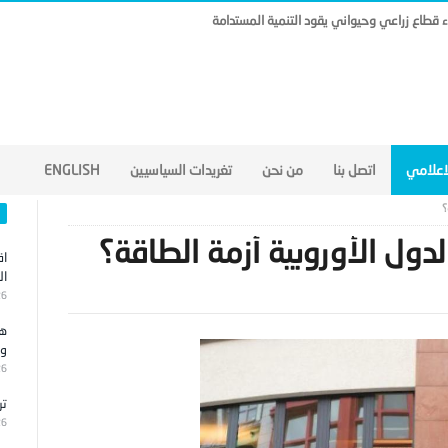
لاعلامي
اتصل بنا
من نحن
تغريدات السياسيين
ENGLISH
؟
ول الأوروبية أزمة الطاقة؟
اق
ال
26
هج
وا
26
تر
26