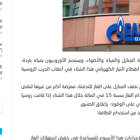
ال
26
ال
ال
26
تد
(7)
26
لمنازل والمياه والأضواء. ويستحم الأوروبيون بمياه باردة،
طاع التيار الكهربائي هذا الشتاء في أعقاب الحرب الروسية
إل
26
نصف المنازل على الغاز للتدفئة، معرّضة أكثر من غيرها لنقص
الغاز، يسعى الاتحاد الأوروبي إلى التعاون معها لخفض استخدام الغاز بنسبة 15 في المائة خلال هذا الشتاء إذا قامت روسيا
د من استخدام الطاقة:
راءات هذا الأسبوع للمساعدة في خفض استهلاك الغاز