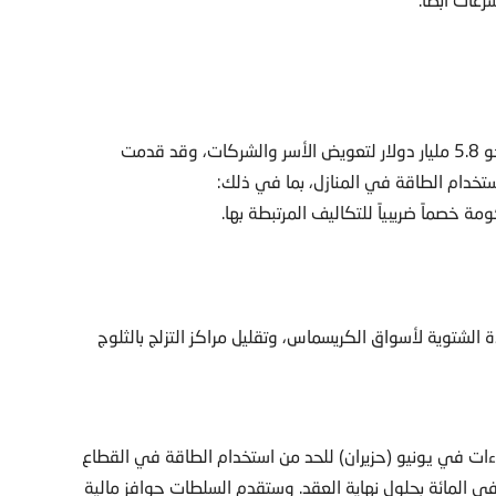
تأمل حكومة رئيسة الوزراء ماجدالينا أندرسون، في استخدام نحو 5.8 مليار دولار لتعويض الأسر والشركات، وقد قدمت
خدام الطاقة في المنازل، بما في ذلك:
 خصماً ضريبياً للتكاليف المرتبطة بها.
 الشتوية لأسواق الكريسماس، وتقليل مراكز التزلج بالثلوج
ات في يونيو (حزيران) للحد من استخدام الطاقة في القطاع
عام بنسبة 10 في المائة في المستقبل القريب وبنسبة 30 في المائة بحلول نهاية العقد. وستقدم السلطات حوافز مالية