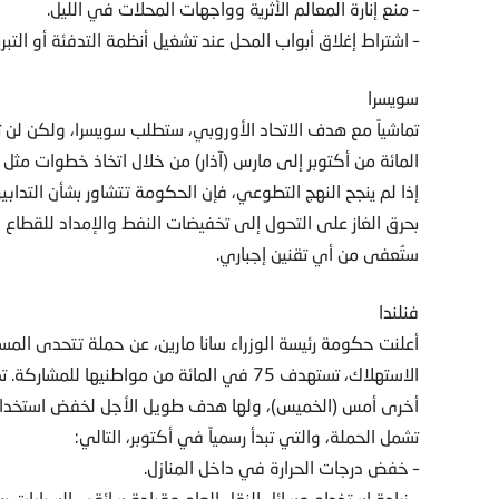
– منع إنارة المعالم الأثرية وواجهات المحلات في الليل.
– اشتراط إغلاق أبواب المحل عند تشغيل أنظمة التدفئة أو التبري
سويسرا
المائة من أكتوبر إلى مارس (آذار) من خلال اتخاذ خطوات مثل 
إذا لم ينجح النهج التطوعي، فإن الحكومة تتشاور بشأن التدابير
بحرق الغاز على التحول إلى تخفيضات النفط والإمداد للقطاع 
ستُعفى من أي تقنين إجباري.
فنلندا
أعلنت حكومة رئيسة الوزراء سانا مارين، عن حملة تتحدى ال
الاستهلاك، تستهدف 75 في المائة من مواطنيها
أخرى أمس (الخميس)، ولها هدف طويل الأجل لخفض استخدام 
تشمل الحملة، والتي تبدأ رسمياً في أكتوبر، التالي:
– خفض درجات الحرارة في داخل المنازل.
– زيادة استخدام وسائل النقل العام وقيادة سائقي السيارات بس