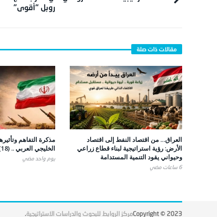
روبل “أقوى”
العراق… من اقتصاد النفط إلى اقتصاد
مذكرة التفاهم وتأثيره
الأرض: رؤية استراتيجية لبناء قطاع زراعي
الخليجي العربي .. (18)
وحيواني يقود التنمية المستدامة
يوم واحد ‎مضي
6 ساعات ‎مضي
Copyright © 2023
مركز الروابط للبحوث والدراسات الاستراتيجية
.