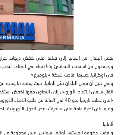
تعمل البلدان من إسبانيا إلى فنلندا على خفض درجات حرارة ا
ويخفضون من استخدم المدافئ والأضواء في المتاجر لتجنب انق
في أوكرانيا. حسبما أفادت شبكة «بلومبرغ».
وفي حين أن بعض البلدان مثل ألمانيا، حيث يعتمد ما يقرب من 
-التي غطت تاريخياً نحو 40 في المائة من طلب الاتحاد الأوروبي على الوقود- بإغلاق الصنبور.
وفيما يلي نظرة عامة على مبادرات بعض الدول الأوروبية للح
ألمانيا
وافقت حكومة المستشار أولاف شولتس على مجموعة من الإج