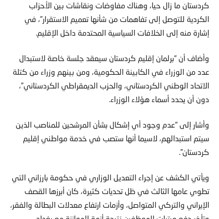
كردستان ما زال حيا، وهناك مفاوضات ونقاشات بين الأحزاب
الكردية للتوصل إلى تفاهمات من شأنها تعميم الاستقرار”، في
إشارة منه إلى الخلافات السياسية المحتدمة داخل الإقليم.
وأضاف أن “برلمان إقليم كردستان سيعقد جلسة خاصة لاستبدال
عدد من الوزراء في الكابينة الحكومية، ومن بينهم وزراء من كتلة
الاتحاد الوطني الكردستاني، والحزب الديمقراطي الكردستاني”،
دون أن يحدد أسماء هؤلاء الوزراء.
وأشار إلى “عدم وجود أي إشكال بشأن المرشحين للمناصب الذين
سيتم استبدالهم، لاسيما أنها ستصب في خدمة مواطني إقليم
كردستان”.
ويأتي الكشف عن إجراء التعديل الوزاري في حكومة بارزاني التي
تطوي عامها الثالث في ظل تحديات كثيرة، كان أبرزها القصف
الإيراني والتركي المتواصل، وأزمات ارتفاع معدلات البطالة والفقر،
وتأخر دفع مرتبات الموظفين نتيجة أزمة الموازنة مع بغداد،