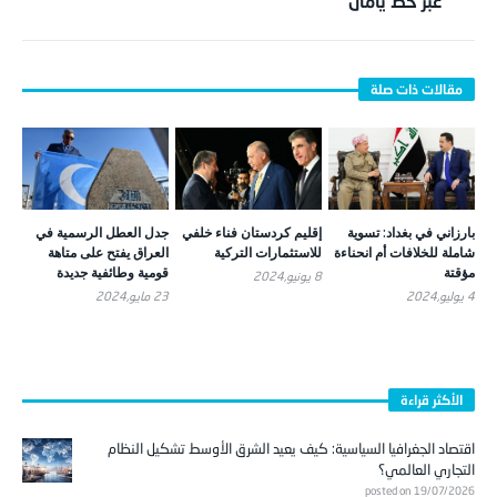
عبر خط يامال
بارزاني في بغداد: تسوية
إقليم كردستان فناء خلفي
جدل العطل الرسمية في
شاملة للخلافات أم انحناءة
للاستثمارات التركية
العراق يفتح على متاهة
مؤقتة
قومية وطائفية جديدة
8 يونيو,2024
4 يوليو,2024
23 مايو,2024
الأكثر قراءة
اقتصاد الجغرافيا السياسية: كيف يعيد الشرق الأوسط تشكيل النظام
التجاري العالمي؟
posted on 19/07/2026