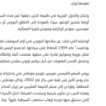
تقودها إيران.
ولبنان والدول العربية في طليعة الذين دفعوا ثمن هذه الس
أوباما تصحيح الوضع، سواء بالعودة إلى الاتفاق النووي أو 
نموذجين، نموذج أوكرانيا ونموذج كوريا الشمالية.
أوكرانيا التي تخلت عن سلاحها النووي في أيام السوفيات لقا
بودابست” عام 1994 للحفاظ على سيادتها، لم تمنع
قنابل نووية وصواريخ قادرة على حملها، فضمنت البلد والنظا
وتتحمل أقسى العقوبات من أجل برنامج نووي سلمي تستطيع ا
يروي السفير الفرنسي موريس غوردو مونتاني في مذكراته تحت 
حذر بوش الابن في قمة في 
المنطقة، وتؤدي إلى تسلم الشيعة المقربين من إيران الحكم ف
وهذه الحرب لن تكون شرعية وستحدث انقساماً داخل الأسرة 
التي ستنبثق منها موجة إرهاب ستصعب السيطرة عليها”. وما 