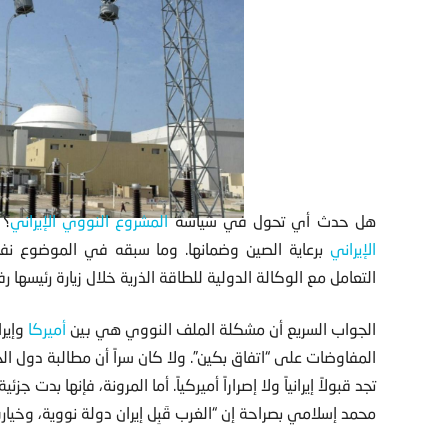
هل حدث أي تحول في سياسة
المشروع النووي الإيراني
؟ 
الإيراني
برعاية الصين وضمانها. وما سبقه في الموضوع نف
التعامل مع الوكالة الدولية للطاقة الذرية خلال زيارة رئيسها ر
الجواب السريع أن مشكلة الملف النووي هي بين
أميركا
وإير
المفاوضات على “اتفاق بكين”. ولا كان سراً أن مطالبة دول ال
تجد قبولاً إيرانياً ولا إصراراً أميركياً. أما المرونة، فإنها بدت 
محمد إسلامي بصراحة إن “الغرب قَبِل إيران دولة نووية، وخيار