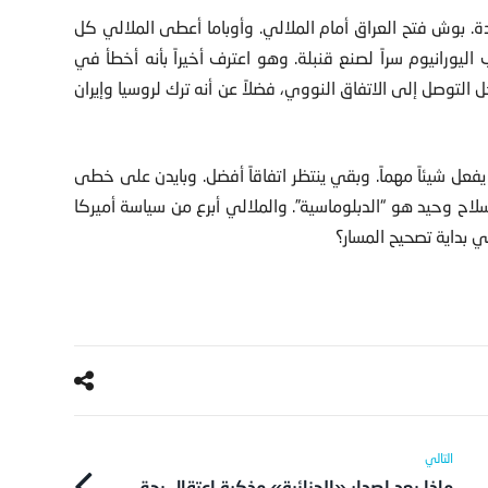
دة. بوش فتح العراق أمام الملالي. وأوباما أعطى الملالي كل
يورانيوم سراً لصنع قنبلة. وهو اعترف أخيراً بأنه أخطأ في
الخضراء” عام 2009 في إيران من أجل التوصل إلى الاتفاق النووي، فضلاً عن أنه ترك لروسيا وإيران
عل شيئاً مهماً. وبقي ينتظر اتفاقاً أفضل. وبايدن على خطى
لاح وحيد هو “الدبلوماسية”. والملالي أبرع من سياسة أميركا
 بداية تصحيح المسار؟
ماذا بعد إصدار «الجنائية» مذكرة اعتقال بحق