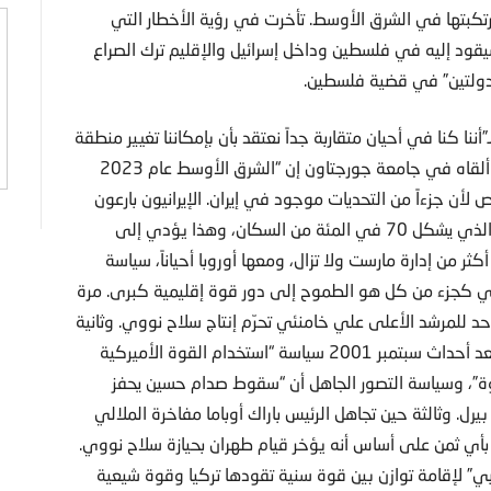
ارتكبتها في الشرق الأوسط. تأخرت في رؤية الأخطار التي
يقود إليه في فلسطين وداخل إسرائيل والإقليم ترك الصراع
الدولتين” في قضية فلسطين.
”أننا كنا في أحيان متقاربة جداً نعتقد بأن بإمكاننا تغيير منطقة
في العالم من دون أن نفهمها جيداً دائماً”. ويقول في خطاب ألقاه في جامعة جورجتاون إن “الشرق الأوسط عام 2023
 جزءاً من التحديات موجود في إيران. الإيرانيون بارعون
في القمع، لكن ليست لديهم إجابات عما في رؤوس الشباب الذي يشكل 70 في المئة من السكان، وهذا يؤدي إلى
ثر من إدارة مارست ولا تزال، ومعها أوروبا أحياناً، سياسة
ني كجزء من كل هو الطموح إلى دور قوة إقليمية كبرى. مرة
 للمرشد الأعلى علي خامنئي تحرّم إنتاج سلاح نووي. وثانية
عندما رسم المحافظون الجدد لإدارة الرئيس جورج بوش الابن بعد أحداث سبتمبر 2001 سياسة “استخدام القوة الأميركية
وة”، وسياسة التصور الجاهل أن “سقوط صدام حسين يحفز
يرل. وثالثة حين تجاهل الرئيس باراك أوباما مفاخرة الملالي
 بأي ثمن على أساس أنه يؤخر قيام طهران بحيازة سلاح نووي.
ربي” لإقامة توازن بين قوة سنية تقودها تركيا وقوة شيعية