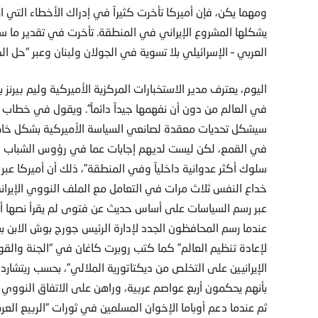
ومهما يكن، فإن أميركا تأخرت كثيراً في إدراك الأخطاء التي 
يشكلها المشروع الإيراني في المنطقة. تأخرت في تقدير ما س
العربي – الإسرائيلي بلا تسوية في الجولان ولبنان وعبر “حل 
اليوم، يعترف مدير الاستخبارات المركزية الأميركية وليم بيرنز بـ
سيشكل تحديات معقدة لصانعي السياسة الأميركية بشكل خاص لأن
سلوك أكثر عدوانية داخلياً وفي المنطقة”، ذلك أن أميركا عبر أك
خداع النفس ثلاث مرات في التعامل مع الملف النووي الإيرا
عبر رسم السياسات على أساس حديث عن فتوى لم يقرأ نصها أحد
لإعادة تنظيم العالم” كما كتب روبرت كاغان في “الجنة والق
الإيرانيين على التخلص من ديكتاتورية الملالي”، بحسب ريتشارد ب
بأنهم يحكمون أربع عواصم عربية، وراهن على الاتفاق النووي
ثم عندما دعم أوباما الإخوان المسلمين في ثورات “الربيع الع