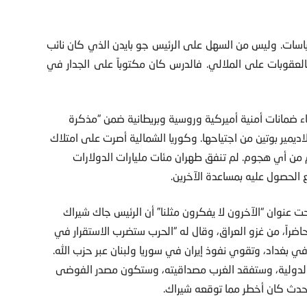
ياسات. وليس من السهل على الرئيس جو بايدن الذي كان نائب
بالعقوبات على الملالي. فالدرس كان مكتوباً على الجدار في
ء ضمانات أمنية أميركية وروسية وبريطانية ضمن “مذكرة
 الرئيس فلاديمير بوتين من اجتياحها. وكوريا الشمالية أصرت على امتلاك
م من أي هجوم. لم تنفق طهران مئات مليارات الدولارات
لحصول عليه بمساعدة الآخرين.
عنوان “الآخرون لا يفكرون مثلنا” أن الرئيس جاك شيراك
براغ عام 2002، وكان مونتاني حاضراً، من غزو العراق، وقال له “الحرب ستضرب الاستقرار في
ي بغداد، وتقوي نفوذ إيران في سوريا ولبنان عبر حزب الله.
الدولية، وستفقد الغرب مصداقيته، وستكون مصدر الفوضى
حدث كان أخطر مما توقعه شيراك.