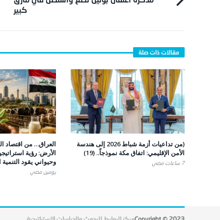
كبير
(من تداعيات أزمة شباط 2026 إلى هندسة
العراق… من اقتصاد ال
الأمن الإقليمي: اتفاق مكة نموذجاً.. (19)
الأرض: رؤية استراتيجي
وحيواني يقود التنمية 
7 ساعات ‎مضي
يومين ‎مضي
Copyright © 2023
مركز الروابط للبحوث والدراسات الاستراتيجية
.