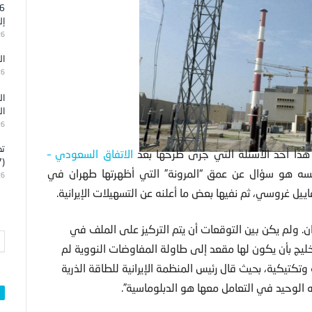
إل
26
ال
26
ال
ال
26
تد
هذا أحد الأسئلة التي جرى طرحها بعد
الاتفاق السعودي –
(7)
سه هو سؤال عن عمق “المرونة” التي أظهرتها طهران في
26
فاييل غروسي، ثم نفيها بعض ما أعلنه عن التسهيلات الإيرانية.
ان. ولم يكن بين التوقعات أن يتم التركيز على الملف في
خليج بأن يكون لها مقعد إلى طاولة المفاوضات النووية لم
جزئية وتكتيكية، بحيث قال رئيس المنظمة الإيرانية للطاقة الذرية
ه الوحيد في التعامل معها هو الدبلوماسية”.