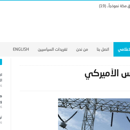
لاعلامي
اتصل بنا
من نحن
تغريدات السياسيين
ENGLISH
فس الأميركي
اق
ال
26
هج
وا
26
تر
26