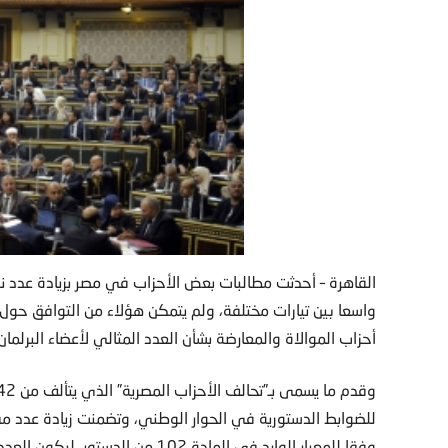
القاهرة – أحدثت مطالبات بعض الأحزاب في مصر بزيادة عدد نواب
واسعا بين تيارات مختلفة، ولم يتمكن هؤلاء من التوافق حول أ
أحزاب الموالاة والمعارضة بشأن العدد المثالي لأعضاء البرلم
للضوابط الدستورية في الحوار الوطني، وتضمنت زيادة عدد مق
وفقا للمعيار الوارد في المادة 102 من الدستور، ليكون العدد متوافقا مع الخريطة السكانية.