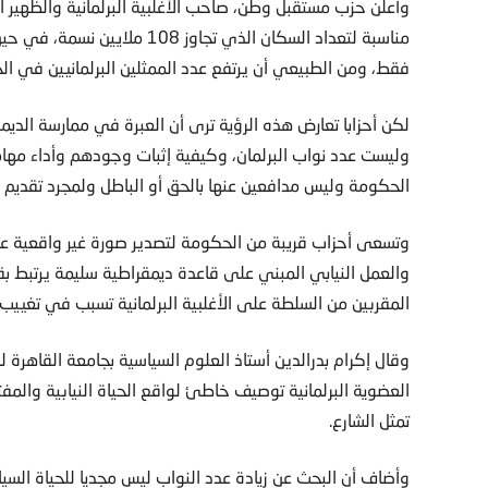
وأعلن حزب مستقبل وطن، صاحب الأغلبية البرلمانية والظهير 
فقط، ومن الطبيعي أن يرتفع عدد الممثلين البرلمانيين في الج
لكن أحزابا تعارض هذه الرؤية ترى أن العبرة في ممارسة ال
وليست عدد نواب البرلمان، وكيفية إثبات وجودهم وأداء مهامه
الحكومة وليس مدافعين عنها بالحق أو الباطل ولمجرد تقديم ا
وتسعى أحزاب قريبة من الحكومة لتصدير صورة غير واقعية عن ال
والعمل النيابي المبني على قاعدة ديمقراطية سليمة يرتبط بقل
المقربين من السلطة على الأغلبية البرلمانية تسبب في تغييب
وقال إكرام بدرالدين أستاذ العلوم السياسية بجامعة القاهرة 
العضوية البرلمانية توصيف خاطئ لواقع الحياة النيابية وال
تمثل الشارع.
وأضاف أن البحث عن زيادة عدد النواب ليس مجديا للحياة السيا