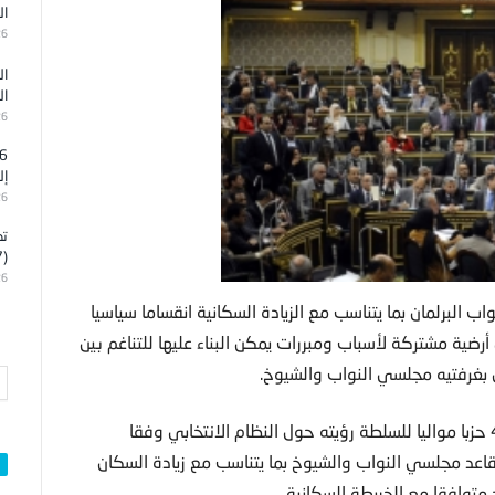
ال
26
ال
ال
26
إل
26
تد
(7)
26
 البرلمان بما يتناسب مع الزيادة السكانية انقساما سياسيا
رضية مشتركة لأسباب ومبررات يمكن البناء عليها للتناغم بين
ان بغرفتيه مجلسي النواب والشيوخ.
وقدم ما يسمى بـ”تحالف الأحزاب المصرية” الذي يتألف من 42 حزبا مواليا للسلطة رؤيته حول النظام الانتخابي وفقا
اعد مجلسي النواب والشيوخ بما يتناسب مع زيادة السكان