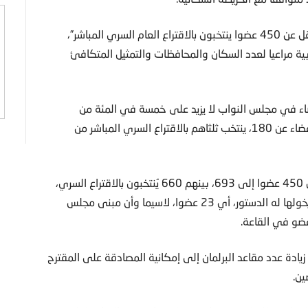
وتنص هذه المادة على أن “يشكل مجلس النواب من عدد لا يقل عن 450 عضوا ينتخبون بالاقتراع العام السري المباشر”،
ابية مراعيا لعدد السكان والمحافظات والتمثيل المتكافئ
د من الأعضاء في مجلس النواب لا يزيد على خمسة في المئة من
إجمالي النواب، أما في حالة مجلس الشيوخ، فلا يقل عدد الأعضاء عن 180، ينتخب ثلثاهم بالاقتراع السري المباشر من
وطالب تحالف الأحزاب المصرية بزيادة أعضاء مجلس النواب من 450 عضوا إلى 693، بينهم 660 يُنتخبون بالاقتراع السري،
فيما يقوم رئيس الدولة بتعيين نسبة الخمسة في المئة التي يخولها له الدستور، أي 23 عضوا، لاسيما وأن مبنى مجلس
عضو في القاعة.
زيادة عدد مقاعد البرلمان إلى إمكانية المصادقة على المقترح
ين.