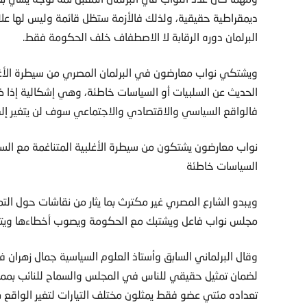
ديمقراطية حقيقية، ولذلك فالأزمة ستظل قائمة وليس لها علاق
البرلمان دوره الرقابة لا الاصطفاف خلف الحكومة فقط.
ويشتكي نواب معارضون في البرلمان المصري من سيطرة الأغل
الحديث عن السلبيات أو السياسات خاطئة، وهي إشكالية إذا 
فالواقع السياسي والاقتصادي والاجتماعي سوف لن يتغير إل
نواب معارضون يشتكون من سيطرة الأغلبية المتناغمة مع الس
السياسات خاطئة
ويبدو الشارع المصري غير مكترث بما يثار من نقاشات حول التم
مجلس نواب فاعل ويشتبك مع الحكومة ويصوب أخطاءها ويتدخ
وقال البرلماني السابق وأستاذ العلوم السياسية جمال زهران في
لضمان تمثيل حقيقي للناس في المجلس والسماح للنائب بممار
تعداده مئتي عضو فقط يمثلون مختلف التيارات لتغير الواقع ب