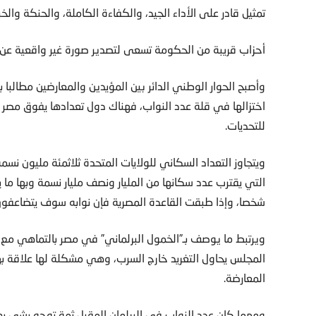
تمثيل قادر على الأداء الجيد، والكفاءة الكاملة، والحنكة وال
أحزاب قريبة من الحكومة تسعى لتصدير صورة غير واقعية عن الت
وأصبح الحوار الوطني الدائر بين المؤيدين والمعارضين مطالبا
اختزالها في قلة عدد النواب، فهناك دول تعدادها يفوق مصر ب
للتحديات.
ويتجاوز التعداد السكاني للولايات المتحدة ثلاثمئة مليون ن
شخصا، وإذا طبقت القاعدة المصرية فإن نوابه سوف يتضاعفون
ويرتبط ما يوصف بـ”الخمول البرلماني” في مصر بالتماهي م
المجلس يحاول التغريد خارج السرب، وهي مشكلة لها علاقة به
المعارضة.
ومهما كان عدد النواب في البرلمان المقبل ثمة توجه يشي 