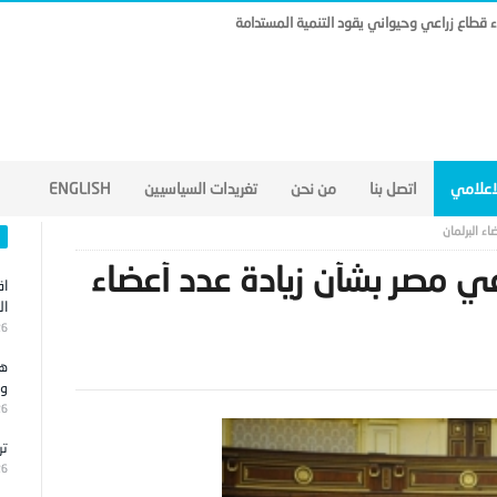
ناء قطاع زراعي وحيواني يقود التنمية المستدامة
لاعلامي
اتصل بنا
من نحن
تغريدات السياسيين
ENGLISH
ء البرلمان
ي مصر بشأن زيادة عدد أعضاء
اق
ال
26
هج
وا
26
تر
26