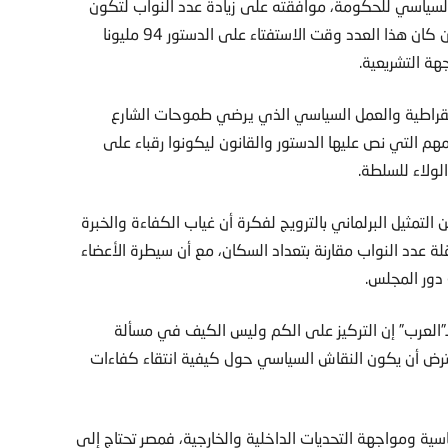
السياسي للحكومة، موافقته على زيادة عدد النواب لتكون
مناسبة لتعداد السكان الذي تجاوز 108 ملايين نسمة، في حين كان هذا العدد وقت الاستفتاء على الدستور 94 مليونا
هة التشريعية.
ديمقراطية والعمل السياسي الذي يرضي طموحات الشارع
م التي نص عليها الدستور والقانون ليكونوا رقباء على
لولاء للسلطة.
تمثيل البرلماني بالترويج لفكرة أن غياب الكفاءة والخبرة
ة عدد النواب مقارنة بتعداد السكان، مع أن سيطرة الأعضاء
 دور المجلس.
لـ”العرب” إن التركيز على الكم وليس الكيف في مسألة
مفترض أن يكون النقاش السياسي حول كيفية انتقاء كفاءات
سية ومواجهة التحديات الداخلية والخارجية، فمصر تحتاج إلى