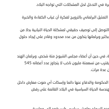
خبرة في التدخل لحل المشكلات التي تواجه البلاد.
مثيل البرلماني بالترويج لفكرة أن غياب الكفاءة والخبرة
 بالتوصل إلى توصيف حقيقي لمشكلة الحياة النيابية بدلا من
كثير وبرلمانها يتكون من عدد محدود وقادر على إيجاد حلول
سمة، في حين أن أعضاء مجلس الشيوخ مئة شخص، وبرلمان الهند
التي يقترب عدد سكانها من المليار ونصف مليار نسمة وبها ما يقترب من تسعمئة مليون ناخب لا يتجاوز عدد أعضائه 545
 عدة مرات.
ع الحكومة والدفاع عنها دائما وإسكات أي صوت معارض داخل
ندسة الحياة السياسية في البلاد القائمة على رفض
بعدم السماح بهامش سياسي كبير يقود إلى ممارسة