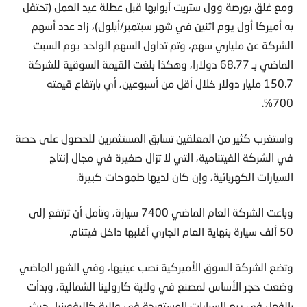
ومع غلق بورصة وول ستريت أبوابها قبل عطلة عيد العمل (تحتفل
به أميركا أول يوم اثنين في شهر سبتمبر/أيلول)، زاد عدد أسهم
الشركة عن ملياري سهم، وتم تداول السهم الواحد يوم السبت
الماضي بـ 68.77 دولارا، وهكذا بلغت القيمة السوقية للشركة
150.7 مليار دولار خلال أقل من أسبوعين، أي بارتفاع قيمته
700%.
واستغرب كثير من المعلقين تسابق المستثمرين للحصول على حصة
في الشركة الفيتنامية، التي لا تزال صغيرة في مجال إنتاج
السيارات الكهربائية، وإن كان لديها طموحات كبيرة.
وباعت الشركة العام الماضي 7400 سيارة، وتأمل أن ترتفع إلى
50 ألف سيارة بنهاية العام الجاري أغلبها داخل فيتنام.
وتضع الشركة السوق الأميركية نصب عينيها، وفي الشهر الماضي
وضعت حجر الأساس لمصنع في ولاية كارولينا الشمالية، وبدأت
بالفعل في بيع السيارات المستوردة في ولاية كاليفورنيا، حيث