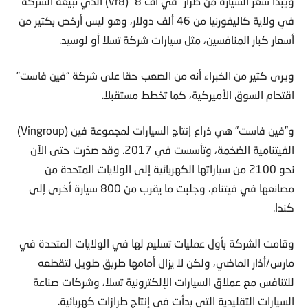
ويبدأ سعر السيارة من طراز “في أف 8” (vf8) الذي تبيعه الشركة
في ولاية كاليفورنيا من 46 ألف دولار، وهو ليس أرخص بكثير من
أسعار كبار المنافسين، مثل سيارات شركة تسلا أو لوسيد.
ويرى كثير من الخبراء أنه من الصعب حقا على شركة “فين فاست”
اقتحام السوق الأميركية، كما تخطط مستقبلا.
و”فين فاست” هي ذراع إنتاج السيارات لمجموعة فين (Vingroup)
الفيتنامية الضخمة، وتأسست في 2017. وقد صدّرت حتى الآن
نحو 2100 من سياراتها الكهربائية إلى الولايات المتحدة من
مصانعها في فيتنام، وجلبت ما يقرب من 800 سيارة أخرى إلى
كندا.
وقامت الشركة بأول عمليات تسليم لها في الولايات المتحدة في
مارس/أذار الماضي، ولكن لا يزال أمامها طريق طويل لتقطعه
للتنافس مع عملاق السيارات الإلكترونية تسلا، وشركات صناعة
السيارات التقليدية التي بدأت في إنتاج طرازات كهربائية.