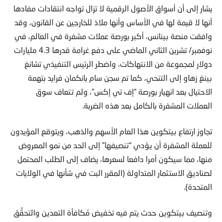
يشار إلى أن أسواق الأصول الرقمية لا تزال تواجه انتقادات مفادها
أنها لا قيمة لها في الأساس وأنها ملاذ للخارجين عن القانون، وقد
وافقت منصة بينانس، أكبر بورصة عملات مشفرة في العالم، في
نوفمبر/ تشرين الثاني الماضي على دفع غرامة قدرها 4.3 مليارات
دولار لمجموعة من الانتهاكات، واضطر الرئيس التنفيذي تشانغ
بينغ زهاو إلى التنحي، كما تم سجن سام بانكمان فرايد بتهمة
الاحتيال بعد انهيار بورصة “إف تي إكس”، ولم تتعاف سوق
العملات المشفرة بالكامل بعد هذه الضربة.
تجاوز ارتفاع بيتكوين هذا العام الأسهم والذهب، ويتوقع المؤيدون
للعملة المشفرة أن يؤدي “تنصيفها” إلى الحد من نمو المعروض
منها، مما سيكون أمرا دافعا لسعرها، يضاف إلى الطلب المحتمل
لصناديق الاستثمار المتداولة (المقرر البت في شأنها في الولايات
المتحدة).
وتنصيف بيتكوين حدث يتم فيه تخفيض مُكافأة التعدين والتحقُّق