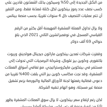
من الكُتل الجديدة إلى 50% وسيكون بذلك المُعدّنون قادرين على
كسب نصف عدد رموز بيتكوين لكل كتلة مُعدّنة فقط، ومن المُقرر
أن تتم عمليات التنصيف كل 4 سنوات تقريبًا، بحسب منصة بينانس.
ولا يزال تداول العملة المشفرة المهيمنة أقل بكثير من الرقم
القياسي المسجل في نوفمبر/تشرين الثاني 2021 الذي بلغ
حوالي 69 ألف دولار.
وقفزت شركات تعدين بيتكوين ماراثون ديجيتال هولدينغ، وريوت
بلاتفورم، وكوين بيز غلوبال، وشركة البرمجيات التي تحولت إلى
مستثمر في بيتكوين مايكروستراتيجي، مع تعافي أسواق العملات
المشفرة، وقد نجت مكاسب كوين بيز التي بلغت 400% تقريبا من
دعوى قضائية رفعتها لجنة الأوراق المالية والبورصة بزعم تشغيل
منصة غير مسجلة، وهو اتهام تنفيه الشركة.
لكن رغم ارتفاع سعر بيتكوين، لا يزال سوق العملات المشفرة يظهر
تأثرًا من انهيار منصة إف تي إكس وشركة ألمادا ريسيرش