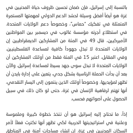
بالنسبة إلى إسرائيل، فإن ضمان تحسين ظروف حياة المدنيين في
غزة هو أيضاً أفضل وسيلة لحشد الدعم الدولي لمهمتها المستمرة
المتمثلة في تفكيك “حماس”، وخصوصاً دعم الولايات المتحدة.
في استطلاع أجرته مؤسسة غالوب في ديسمبر بين المواطنين
الأميركيين، قال 49 في المئة من المشاركين الديمقراطيين إن
الولايات المتحدة لا تبذل جهوداً كافية لمساعدة الفلسطينيين.
وفي المقابل، اعتبر 15 في المئة فقط من أولئك المشاركين أن
الولايات المتحدة لا تبذل سوى جهد بسيط لمساعدة إسرائيل. والآن
بعد أن بدأت الحملة الرئاسية بشكل جدي، يتعين على إدارة بايدن أن
تظهر لمؤيديها، وخصوصاً أولئك الذين ينتمون إلى اليسار التقدمي،
أنها تهتم لرفاهية الإنسان في غزة، حتى لو كان ذلك في سبيل
الحصول على أصواتهم فحسب.
إذاً، ما تحتاج إليه إسرائيل هو أن تتخذ خطوة كبيرة وملموسة
وعلنية في استراتيجيتها الحربية لكي تظهر أنها تكترث فعلاً لأمر
السكان المدنيين في غزة. إن إنشاء مساحات آمنة في المناطق