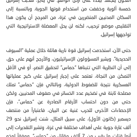
خمسة ألوية وخففت من استخدام قوتها الجوية. وبالنسبة إلى
السكان المدنيين المتضررين في غزة، من المرجح أن يكون هذا
التقليص موضع ترحيب، لكنه لن يحل المعضلة الاستراتيجية التي
تواجهها إسرائيل.
حتى الآن، استخدمت إسرائيل قوة نارية هائلة خلال عملية “السيوف
الحديدية”. ويشير المسؤولون الإسرائيليون، والأرجح أنهم على حق،
إلى أن النظرية التي تتبناها “حماس” لتحقيق النصر، أو في الأقل
التمكن من النجاة، تعتمد على إجبار إسرائيل على كبح عملياتها
العسكرية نتيجة للضغوط الدولية، وبالتالي فإن “حماس” تملك
مصلحة ثابتة في تضخيم عدد الخسائر في صفوف المدنيين. ولكن
حتى من دون احتساب الأرقام الصادرة عن “حماس”، فإن
الإحصاءات الأخرى للحرب غنية عن البيان، فاعتباراً من منتصف
ديسمبر (كانون الأول)، على سبيل المثال، شنت إسرائيل نحو 29
ألف غارة جوية على أهداف مختلفة في غزة، وتشير التقديرات إلى
أنها قتلت ما يقرب من 7 آلاف مقاتل من “حماس”. ووفقاً لهذه