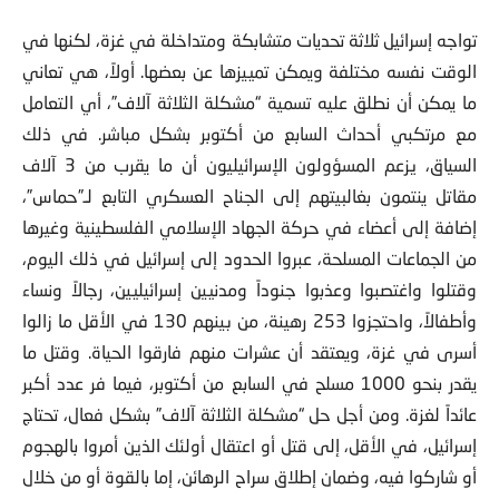
تواجه إسرائيل ثلاثة تحديات متشابكة ومتداخلة في غزة، لكنها في
الوقت نفسه مختلفة ويمكن تمييزها عن بعضها. أولاً، هي تعاني
ما يمكن أن نطلق عليه تسمية “مشكلة الثلاثة آلاف”، أي التعامل
مع مرتكبي أحداث السابع من أكتوبر بشكل مباشر. في ذلك
السياق، يزعم المسؤولون الإسرائيليون أن ما يقرب من 3 آلاف
مقاتل ينتمون بغالبيتهم إلى الجناح العسكري التابع لـ”حماس”،
إضافة إلى أعضاء في حركة الجهاد الإسلامي الفلسطينية وغيرها
من الجماعات المسلحة، عبروا الحدود إلى إسرائيل في ذلك اليوم،
وقتلوا واغتصبوا وعذبوا جنوداً ومدنيين إسرائيليين، رجالاً ونساء
وأطفالاً، واحتجزوا 253 رهينة، من بينهم 130 في الأقل ما زالوا
أسرى في غزة، ويعتقد أن عشرات منهم فارقوا الحياة. وقتل ما
يقدر بنحو 1000 مسلح في السابع من أكتوبر، فيما فر عدد أكبر
عائداً لغزة. ومن أجل حل “مشكلة الثلاثة آلاف” بشكل فعال، تحتاج
إسرائيل، في الأقل، إلى قتل أو اعتقال أولئك الذين أمروا بالهجوم
أو شاركوا فيه، وضمان إطلاق سراح الرهائن، إما بالقوة أو من خلال