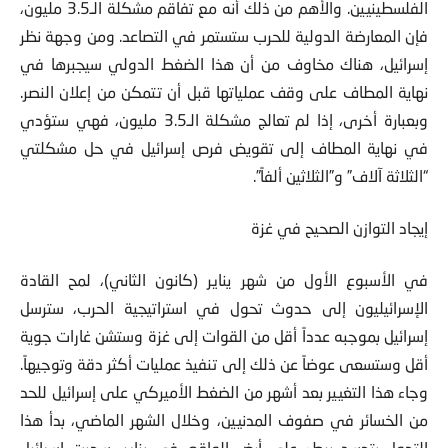
الفلسطينيين. والأهم من ذلك أنه مع تفاقم مشكلة الـ3.5 مليون،
فإن المعارضة الدولية للحرب ستستمر في التصاعد. ومن وجهة نظر
إسرائيل، هناك مخاوف من أن هذا الضغط الدولي سيجبرها في
نهاية المطاف على وقف عملياتها قبل أن تتمكن من إعلان النصر.
وبعبارة أخرى، إذا لم تعالج مشكلة الـ3.5 مليون، فهي ستؤدي
في نهاية المطاف إلى تقويض فرص إسرائيل في حل مشكلتي
“الثلاثة آلاف” و”الثلاثين ألفاً”.
إيجاد التوازن الصحيح في غزة
في الأسبوع الأول من شهر يناير (كانون الثاني)، لمح القادة
الإسرائيليون إلى حدوث تحول في استراتيجية الحرب، سترسل
إسرائيل بموجبه عدداً أقل من القوات إلى غزة وستشن غارات جوية
أقل وستسعى عوضاً عن ذلك إلى تنفيذ عمليات أكثر دقة وتوجيهاً.
وجاء هذا التغيير بعد أشهر من الضغط الأميركي على إسرائيل للحد
من الخسائر في صفوف المدنيين، وخلال الشهر الماضي، بدأ هذا
التحول يتجسد ببطء على أرض الواقع. في يناير، سحبت إسرائيل