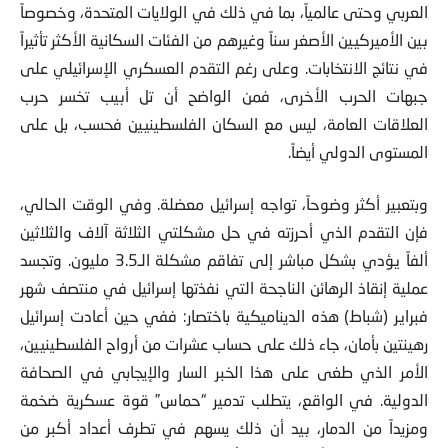
العربي وحتى عالمياً، بما في ذلك في الولايات المتحدة، وخصوصاً
بين الأميركيين الأصغر سناً وغيرهم من الفئات السكانية الأكثر تأثيراً
في نتائج الانتخابات. وعلى رغم التقدم العسكري الإسرائيلي على
جبهات الحرب الأخرى، فمن الواضح أن تل أبيب تخسر حرب
العلاقات العامة، ليس مع السكان الفلسطينيين فحسب، بل على
المستوى الدولي أيضاً.
وبتعبير أكثر وضوحاً، تواجه إسرائيل معضلة. وفي الوقت الحالي،
فإن التقدم الذي أحرزته في حل مشكلتي الثلاثة آلاف والثلاثين
ألفاً يؤدي بشكل مباشر إلى تفاقم مشكلة الـ3.5 مليون. وتجسد
عملية إنقاذ الرهائن الناجحة التي نفذتها إسرائيل في منتصف شهر
فبراير (شباط) هذه الديناميكية باختصار: ففي حين أعادت إسرائيل
رهينتين بأمان، جاء ذلك على حساب عشرات من أرواح الفلسطينيين،
الأمر الذي طغى على هذا الخبر السار والإيجابي في الصحافة
الدولية. في الواقع، يتطلب تدمير “حماس” قوة عسكرية ضخمة
ومزيداً من الدمار، بيد أن ذلك يسهم في تطرف أعداد أكبر من