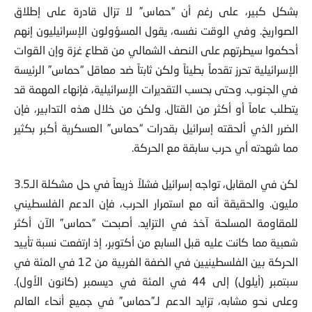
بشكل كبير، على رغم أن “حماس” لا تزال قادرة على إطلاق
الصواريخ. وفي الوقت نفسه، يقول المسؤولون الإسرائيليون إنهم
أحكموا سيطرتهم على النصف الشمالي من قطاع غزة وإن القوات
الإسرائيلية تحرز تقدماً بطيئاً ولكن ثابتاً ضد معاقل “حماس” الرئيسة
في الجنوب. وحتى بحسب التقديرات الإسرائيلية، فإنهاء المهمة قد
يتطلب عاماً أو أكثر من القتال. ولكن من خلال هذه التدابير، فإن
الضرر الذي ألحقته إسرائيل بقدرات “حماس” العسكرية أكبر بكثير
مما شهدته أي حرب سابقة مع الحركة.
لكن في المقابل، تواجه إسرائيل فشلاً ذريعاً في حل مشكلة الـ3.5
مليون. والحقيقة أنه مع استمرار الحرب، فإن الدعم الفلسطيني
للمقاومة المسلحة آخذ في التزايد. أصبحت “حماس” الآن أكثر
شعبية مما كانت عليه قبل السابع من أكتوبر، إذ ارتفعت نسبة تأييد
الحركة بين الفلسطينيين في الضفة الغربية من 12 في المئة في
سبتمبر (أيلول) إلى 44 في المئة في ديسمبر (كانون الأول).
وعلى نحو مشابه، تزايد الدعم لـ”حماس” في جميع أنحاء العالم