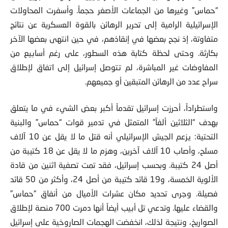
“حماس” وغيرها من الجماعات الأصغر حجماً. وأسفرت المحاولات
الإسرائيلية الرامية إلى تحرير الرهائن بالقوة العسكرية عن نتائج
متفاوتة، إذ نجح بعضها في إنقاذهم، في حين انتهى بعضها الآخر
بكارثة. وحتى لحظة كتابة هذه السطور، على رغم أسابيع من
المفاوضات غير المباشرة، لم تتوصل إسرائيل إلى اتفاق لإطلاق
سراح عدد من الرهائن المتبقين أو جميعهم.
واستطراداً، أحرزت إسرائيل تقدماً أكبر بعض الشيء في ما يتعلق
بهدف “الثلاثين ألفاً” المتمثل في تدمير قوات “حماس” والبنية
التحتية: يزعم الجيش الإسرائيلي أنه قتل ما لا يقل عن 10 آلاف
مسلح، وأصاب 10 آلاف آخرين، وهزم ما لا يقل عن 18 كتيبة من
أصل 24 كتيبة. وبحسب إسرائيل، فقد تمت تصفية اثنين من قادة
الألوية الخمسة، و19 قائد كتيبة من أصل 24، وأكثر من 50 قائد
فصيلة. وجرى تحديد مكان عشرات الأميال من أنفاق “حماس”
والقضاء عليها. وتدعي تل أبيب أيضاً أنها دمرت 700 منصة لإطلاق
الصواريخ، ونتيجة لذلك، انخفضت الهجمات الصاروخية على إسرائيل