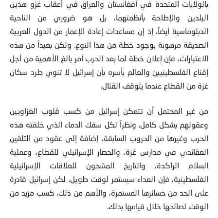
بالولايات المتحدة في أفغانستان والعراق في أعقاب غزو هذين
البلدين والإطاحة بأنظمتهما، بل هو ضروري من الناحية
الدبلوماسية أيضاً، إذ إن مساعدات إعادة الإعمار من الدول العربية
الصديقة مرهونة بوجود خطة من هذا النوع. ولكن بعيداً من هذه
الاعتبارات، فإن إعلان خطة لما بعد الحرب أمر بالغ الأهمية من أجل
إقناع الفلسطينيين والعالم بأسره بأن إسرائيل لا تنوي طرد سكان
غزة من القطاع عندما يتوقف القتال.
من غير المحتمل أن تتمكن إسرائيل من كسب قلوب الغزاويين
وعقولهم بشكل كامل. ونظراً لكل سفك الدماء الذي خلفته هذه
الحرب وغيرها من الحروب السابقة، إضافة إلى عقود من التلقين
العقائدي في مدارس غزة، والحصار الإسرائيلي للقطاع، وعملية
السلام الراكدة، والتاريخ المشحون للعلاقات الإسرائيلية
الفلسطينية، فإن العداء سيستمر لوقت طويل. لكن إسرائيل قادرة
على الحد من خسائرها المستمرة، والأهم من ذلك، كسب مزيد من
الوقت لصالحها خلال قيامها بذلك.