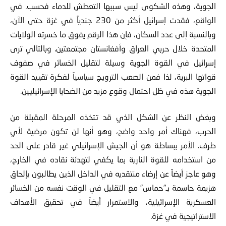
الجوية، وهذه الشكوى ليس سببها التعطش للدماء فحسب. في
الواقع، فقدت إسرائيل أكثر من 230 جندياً في غزة حتى الآن،
وبالنسبة إلى عدد السكان، فإن هذا الرقم يفوق ما خسرته الولايات
المتحدة خلال حربي العراق وأفغانستان مجتمعتين. وبالتالي ترى
إسرائيل في القوة الجوية وسيلة لتقليل الخسائر في صفوف
قواتها البرية، لذا فمن الصعب الترويج سياسياً لفكرة تقييد القوة
الجوية هذه في ظل احتمال وقوع مزيد من الضحايا الإسرائيليين.
وبغض النظر عن الشكل الذي قد تتخذه المرحلة المقبلة من
الحرب، فهناك أمر واحد واضح، وهو أنها لن تكون مرضية لأي
طرف. الأمر ببساطة هو أن الجيش الإسرائيلي غير قادر على الحد
من استخدامه للقوة النارية بما يكفي لتهدئة نقاده في الخارج،
وهو عاجز أيضاً عن إرضاء منتقديه في الداخل الذين يطالبون بإلحاق
هزيمة حاسمة بـ”حماس” مع التقليل في الوقت نفسه من الخسائر
العسكرية الإسرائيلية، والاستمرار أيضاً في تحقيق الأهداف
الاستراتيجية في غزة.