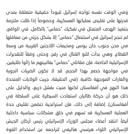
وفي الوقت نفسه تواجه إسرائيل قيوداً حقيقية متعلقة بمدى
قدرتها على تقليص عملياتها العسكرية، وخصوصاً إذا ظلت ملتزمة
بتنفيذ الهدف المتمثل في تفكيك “حماس” بالكامل. في الواقع،
لم تنجح إسرائيل في استئصال “حماس” إلا بشكل جزئي من معاقلها
في مدن جنوب خان يونس ومخيمات اللاجئين القريبة من وسط
القطاع. وهي بدأت للتو القتال في رفح. وحتى وفقاً للتقديرات
الإسرائيلية الخاصة، فإن مقاتلي “حماس” بغالبيتهم ما زالوا طليقين.
في مواجهة خصم بهذا الحجم، قد لا تكون الضربات الجوية
والغارات الموجهة كافية. (في الحقيقة، جربت الولايات المتحدة
هذا النهج في أفغانستان لكنها منيت بفشل ذريع، والدليل على
ذلك هو أن حركة طالبان استعادت السيطرة على السلطة في
أفغانستان). إضافة إلى ذلك، فإن استراتجية تتضمن تقليص حدة
العملية العسكرية قد تسهم في خلق مشكلات سياسية داخلية
أيضاً. انتقد أعضاء مجلس الوزراء الإسرائيلي رئيس أركان الجيش
الإسرائيلي اللواء هرتسي هاليفي لتراجعه عن استخدام القوة