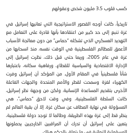
كسب قلوب 3.5 مليون شخص وعقولهم
تاريخياً، كانت أوجه القصور الاستراتيجية التي تعانيها إسرائيل في
غزة تنبع إلى حد كبير من اعتقادها بأنها قادرة على التعامل مع
التهديد العسكري الذي تشكله “حماس” من دون معالجة الأسباب
الأعمق للمظالم الفلسطينية في الوقت نفسه. منذ انسحابها من
غزة في عام 2005، وربما حتى قبل ذلك، نظرت إسرائيل إلى
الإدارة الاقتصادية والسياسية للقطاع، ورفاهية سكانه، باعتبارها
شأناً فلسطينياً في المقام الأول. من المؤكد أن إسرائيل وفرت
الكهرباء لغزة وسمحت لقطر والأمم المتحدة والجهات الفاعلة
الأخرى بتقديم المساعدة الإنسانية. ولكن من وجهة نظر إسرائيل،
كانت السلطة الفلسطينية، وفي وقت لاحق “حماس”، هي
المسؤولة في نهاية المطاف عن سكان غزة. إلا أن بقية العالم لم
ينظر قط إلى غزة بهذه الطريقة. وطالما لا توجد دولة فلسطينية،
يتعين على إسرائيل أن تدرك أن المراقبين الخارجيين يحملونها
المسؤولية النهائية في ما يتعلق بالحكم هناك.