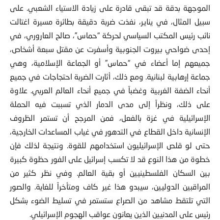
الموجهة بدقة قد تبقى قادرة على زيادة الاستياء الشعبي. على
سبيل المثال، في يناير، نفذت ضربة دقيقة بطائرة مسيرة اغتالت
نائب رئيس المكتب السياسي لحركة “حماس”، صالح العاروري، في
إحدى ضواحي بيروت الجنوبية وأسفرت عن مقتل سبعة أشخاص،
جميعهم إما أعضاء في “حماس” أو الجماعة الإسلامية، وهي
جماعة إرهابية لبنانية. ومع ذلك، أثارت الضربة احتجاجات في جميع
أنحاء الضفة الغربية وغضباً في جميع أنحاء العالم العربي. علاوة
على ذلك، ونظراً إلى مدى الدمار الذي تسببت فيه الحملة
الإسرائيلية في غزة بالفعل، فمن المرجح أن تستمر الظروف
الإنسانية داخل القطاع في التدهور في غياب المساعدات الخارجية،
حتى لو قلص الإسرائيليون استخدامهم للقوة. ونتيجة لذلك فإن
خطوة من هذا النوع قد لا تكسب إسرائيل على الفور حظوة كبيرة
بين السكان الفلسطينيين أو بقية العالم. وفي نظر كثير من
المراقبين الدوليين، سيبدو هذا غير كاف ومتأخراً للغاية. والصور
التي تلتقط مشاهد من الصراع ستستمر في تسليط الضوء بشكل
رئيس على المدنيين الذين يعانون عواقب الهجوم الإسرائيلي.