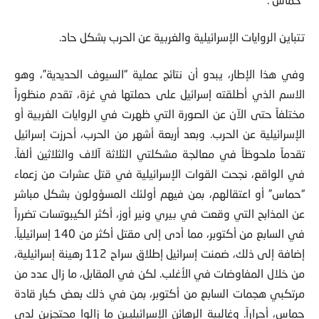
تتباين الروايات الإسرائيلية والغربية عن الحرب بشكل حاد.
وفي هذا الإطار، يبدو أن نتائج عملية “السيوف الحديدية”، وهو
الاسم الذي أطلقته إسرائيل على حملتها في غزة، تقدم منظوراً
مختلفاً حتى الآن عن الصورة التي ظهرت في الروايات الغربية أو
الإسرائيلية عن الحرب. وبعد أربعة أشهر من الحرب، أحرزت إسرائيل
تقدماً ملحوظاً في معالجة مشكلتي الثلاثة آلاف والثلاثين ألفاً.
في الواقع، نجحت القوات الإسرائيلية في قتل عشرات من زعماء
“حماس” أو اعتقالهم، بمن فيهم أولئك المسؤولون بشكل مباشر
عن المذابح التي وقعت في بيري ونير أوز، أكثر الكيبوتسات تضرراً
في السابع من أكتوبر، مما أدى إلى مقتل أكثر من 140 إسرائيلياً.
إضافة إلى ذلك، ضمنت إسرائيل إطلاق سراح 112 رهينة إسرائيلية،
من خلال المفاوضات في الأغلب. لكن في المقابل، ما زال عدد من
مرتكبي هجمات السابع من أكتوبر، بمن في ذلك بعض كبار قادة
حماس، أحراراً. وغالبية الرهائن الإسرائيليين ما زالوا محتجزين لدى