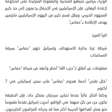
الوزراء بنيامين نتنياهو المتدنية والضغوط المتزايدة على الحكومة
لإعادة الرهائن، فإن الإسرائيليين في الإجمال يدعمون إلى حد كبير
المجهود الحربي، ويظل قسم كبير من اليهود الإسرائيليين ملتزمين
بهدف الإطاحة بـ”حماس”.
اقرأ المزيد
شرطة غزة بدائرة الاستهداف وإسرائيل تتهم “حماس” بسرقة
المساعدات
معلومات عن أنفاق لـ”حزب الله” أخطر وأعقد من شبكة “حماس”
“خلل تقني” أحبط هجوم “حماس” على سجن إسرائيلي في 7
أكتوبر
وكما الحال غالباً عندما تتباين سرديتان بشكل حاد، فإن الحقيقة
تكون جزء من كل منهما. في الواقع، أحرزت إسرائيل تقدماً ملموساً
نحو بعض أهدافها الحربية أكثر مما قد يدركه المراقبون الخارجيون،