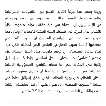
وربما يفسر هذا جزئياً التباين الكبير بين التقييمات الإسرائيلية
والغربية للحملة العسكرية الإسرائيلية اليوم. من ناحية، يرى كثير
من الإسرائيليين أن الحملة في غزة حققت نجاحاً ملحوظاً، نظراً
للتقدم الذي أحرزته في تفكيك البنية التحتية لـ”حماس”. ومن ناحية
أخرى، يعتبر عدد من المراقبين الغربيين أن الحرب كانت في
معظمها فاشلة بسبب الدمار غير العادي الذي أحدثته داخل غزة.
لكن هاتين القضيتين، أي توفير ظروف حياة أفضل لسكان غزة
وتدمير “حماس”، متشابكتان بشكل أساسي. وإذا كانت إسرائيل
راغبة في الحفاظ على ما سماه نتنياهو “المسؤولية الأمنية
الشاملة” في غزة، فيتعين عليها أيضاً أن تتحمل مسؤولية رعاية
سكان القطاع. في نهاية المطاف، لكي تحقق إسرائيل نجاحاً في
عملية “السيوف الحديدية”، لن يكون عليها أن تحل مشكلتي الثلاثة
آلاف والثلاثين ألفاً فحسب بل أيضاً معضلة الـ3.5 مليون.