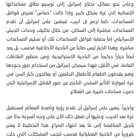
وعلى نحو مماثل، تحتاج إسرائيل إلى توسيع نطاق مساعداتها
الإنسانية إلى غزة بشكل كبير. وإذا كانت “حماس” تعترض قوافل
المساعدات، كما تزعم تل أبيب، فيتعين على إسرائيل أن تقدم
المساعدات مباشرة إلى السكان، من خلال تكليف وحدات الجيش
الإسرائيلي إما بحماية قوافل المساعدات تلك أو تسليم المساعدات
مباشرة. وهذا الخيار ليس صائباً من الناحية الأخلاقية فحسب، بل يعد
أيضاً خياراً حكيماً من الناحية الاستراتيجية. ومن منظور العلاقات
العامة، في الأقل، فهذا سيمكن إسرائيل من استخدام صور جنودها
وهم يقدمون الطعام للأطفال الجائعين أو يعالجون كبار السن في
غزة لموازنة التأثير السلبي الناجم عن صور القنابل الإسرائيلية التي
دمرت مساحات كبيرة من القطاع.
وأخيراً، يتعين على إسرائيل أن تقدم رؤية واضحة المعالم لمستقبل
غزة بعد الحرب، وعليها أن تفعل ذلك الآن على وجه السرعة بدلاً من
تأجيل المناقشة إلى ما بعد انتهاء الصراع. هذا التخطيط لا يعتبر
ضرورياً من الناحية العملياتية فحسب لتجنب المشكلات التي حلت