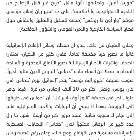
“فورين أفيرز”، وتصنيفها بأنها فشل “ذريع غير قابل للإصلاح من
الناحية الاستراتيجية والأخلاقية”، على حد تعبير ريان إيفانز، مؤسس
موقع “وار أون ذا روكس” [منصة للتحليل والتعليق والنقاش حول
قضايا السياسة الخارجية والأمن القومي والشؤون الدفاعية].
وعلى النقيض من ذلك، يبدو أن معظم وسائل الإعلام الإسرائيلية
غالباً ما تصور حرباً مختلفة تماماً. ففي كثير من الأحيان، تمتلئ
الصحف ونشرات الأخبار الإسرائيلية بصور الأنفاق المدمرة والأسلحة
المصادَرة، فضلاً عن أسماء قادة “حماس” البارزين الذين قتلوا. أخيراً،
عنونت صحيفة “جيروزاليم بوست” بفخر “إسرائيل تهزم ’حماس‘ في
خان يونس، وتقتل أكثر من 10 آلاف إرهابي من غزة”، فيما جاهر
عنوان آخر في صحيفة “تايمز أوف إسرائيل” بأن “حماس في طريقها
إلى الهزيمة”. وهذا لا يعني أن الروايات والأخبار الإسرائيلية تشير
إلى نجاح لا تشوبه شائبة. فبعد مرور أكثر من أربعة أشهر، ما زال
عدد كبير من الرهائن محتجزاً لدى “حماس”، الإصابات العسكرية
الإسرائيلية مستمرة في الارتفاع. ومع ذلك، وعلى رغم شعبية رئيس