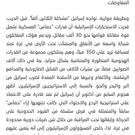
المفاوضات.
وبطريقة موازية، تواجه إسرائيل “مشكلة الثلاثين ألفاً”. قبل الحرب،
قدرت الاستخبارات الإسرائيلية أن قدرات “حماس” العسكرية تشمل
قوة مقاتلة قوامها نحو 30 ألف مقاتل. ويدعم هؤلاء المقاتلون
شبكة واسعة من الأنفاق والمنشآت تحت الأرض في غزة تمتد
لمسافة تزيد على 350 ميلاً، وهم يمتلكون مجموعة من القدرات
الهجومية المتطورة والمتنامية بشكل متزايد، بما في ذلك آلاف
الصواريخ، فضلاً عن عشرات الآلاف من القنابل الصاروخية والمدافع
الرشاشة، والألغام وغيرها من الأسلحة المعدة لضرب إسرائيل من
البر والبحر والجو. بالنسبة إلى الاستراتيجيين الإسرائيليين، أظهر
هجوم السابع من أكتوبر أن إسرائيل لم تعد قادرة على الاعتماد
على استراتيجية الردع والاحتواء التي كانت تنتهجها إزاء “حماس”
سابقاً والمتمثلة في فرض سلسلة من القيود الحدودية على
الحركة وإبقائها تحت المراقبة من خلال شن ضربات دورية محدودة
في غزة. لذا، خلص المسؤولون الإسرائيليون إلى أنه يتعين عليهم