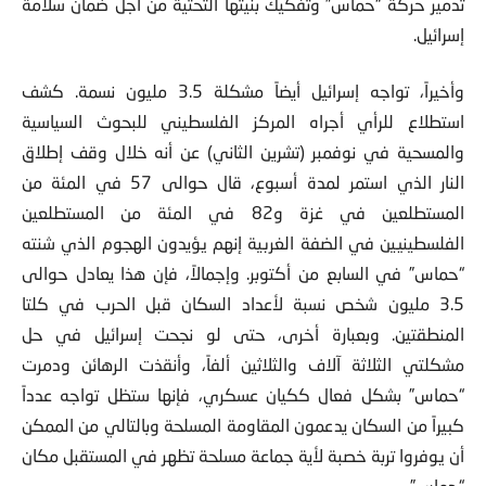
تدمير حركة “حماس” وتفكيك بنيتها التحتية من أجل ضمان سلامة
إسرائيل.
وأخيراً، تواجه إسرائيل أيضاً مشكلة 3.5 مليون نسمة. كشف
استطلاع للرأي أجراه المركز الفلسطيني للبحوث السياسية
والمسحية في نوفمبر (تشرين الثاني) عن أنه خلال وقف إطلاق
النار الذي استمر لمدة أسبوع، قال حوالى 57 في المئة من
المستطلعين في غزة و82 في المئة من المستطلعين
الفلسطينيين في الضفة الغربية إنهم يؤيدون الهجوم الذي شنته
“حماس” في السابع من أكتوبر. وإجمالاً، فإن هذا يعادل حوالى
3.5 مليون شخص نسبة لأعداد السكان قبل الحرب في كلتا
المنطقتين. وبعبارة أخرى، حتى لو نجحت إسرائيل في حل
مشكلتي الثلاثة آلاف والثلاثين ألفاً، وأنقذت الرهائن ودمرت
“حماس” بشكل فعال ككيان عسكري، فإنها ستظل تواجه عدداً
كبيراً من السكان يدعمون المقاومة المسلحة وبالتالي من الممكن
أن يوفروا تربة خصبة لأية جماعة مسلحة تظهر في المستقبل مكان
“حماس”.