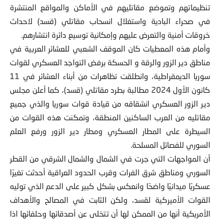
تنظيماتهم وتموضع مقاتليهم في الأماكن والمواقع المنتشرة
في صحراء البادية واستغلال انسحاب مقاتلي (قسد) لاحداث
خروقات أمنية والتعرض عليهم وإمكانية توسيع دائرة انتشارهم.
وأمام هذه المعطيات كان الموقف الشعبي للعشائر العربية في
مناطق دير الزور والرقة و الحسكة برفض التواجد العسكري لقوات
سوريا الديمقراطية، وانطلقت تظاهرات من أبناء العشائر في 11
كانون الأول 2024 مطالبة بطرد مقاتلي (قسد)، كما أعلن مجلس
دير الزور العسكري انشقاقه من قيادة قوات سوريا والذي جميع
مقاتليه من العرب الساكنين المنطقة، وتمكنت هذه القوات من
السيطرة على المطار العسكري ومطار دير الزور ورفع العلم
السوري للفصائل المسلحة.
أن المواجهات التي جرت في الشمال والشمال الشرقي من القطر
السوري ومناطق شرق الفرات وقرب الحدود العراقية أحدثت تغيرًا
عسكريًا ميدانيًا واضحًا وانعكس بشكل كبير على الدعم الذي توليه
القوات الأميركية لقسد، ولكن الثابت في المصالح والأهداف
الأمريكية أنها من الممكن لها أن تتخلى عن أصدقائها وحلفائها اذا