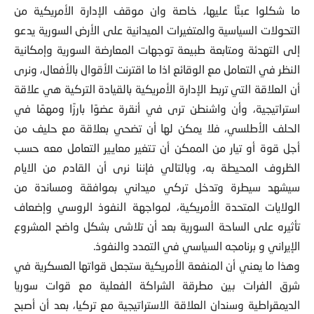
ما شكلوا عبئًا عليها، خاصة وان موقف الإدارة الأمريكية من
التحولات السياسية والمتغيرات الميدانية على الأرض السورية يدعو
إلى التهدئة ومتابعة طبيعة توجهات المعارضة السورية وإمكانية
النظر في التعامل مع الوقائع اذا ما اقترنت الأقوال بالأفعال، ونرى
أن العلاقة التي تربط الإدارة الأمريكية بالقيادة التركية هي علاقة
استراتيجية، وأن واشنطن ترى في أنقرة عضوًا بارزًا ومهمًا في
الحلف الأطلسي، فلا يمكن لها أن تضحي بعلاقة مع حليف من
أجل قوة أو تيار من الممكن أن تتغير معايير التعامل معه حسب
الظروف المحيطة به، وبالتالي فإننا نرى أن القادم من الايام
سيشهد سيطرة وتدخل تركي ميداني بموافقة ومساندة من
الولايات المتحدة الأمريكية، لمواجهة النفوذ الروسي وإضعاف
تأثيره على الساحة السورية بعد أن تلاشى بشكل واضح المشروع
الإيراني و برنامجه السياسي في التمدد والنفوذ.
وهذا ما يعني أن المنفعة الأمريكية ستجعل قواتها العسكرية في
شرق الفرات بين مطرقة الشراكة الفعلية مع قوات سوريا
الديمقراطية وسندان العلاقة الاستراتيجية مع تركيا، بعد أن أصبح