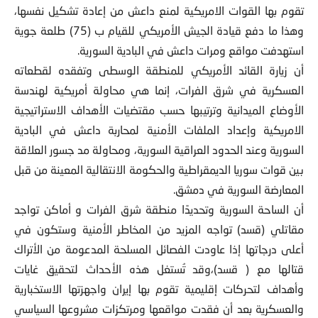
تقوم بها القوات الامريكية لمنع داعش من إعادة تشكيل نفسها،
وهذا ما دفع قيادة الجيش الأمريكي للقيام ب (75) طلعة جوية
استهدفت مواقع ومرات داعش في البادية السورية.
أن زيارة القائد الأمريكي للمنطقة الوسطى وتفقده لقطعاته
العسكرية في شرق الفرات، إنما هي محاولة أمريكية لهندسة
الأوضاع الميدانية وترتيبها حسب مقتضيات الأهداف الاستراتيجية
الامريكية وإعداد الملفات الأمنية لمحاربة داعش في البادية
السورية وعند الحدود العراقية السورية، ومحاولة مد جسور العلاقة
بين قوات سوريا الديمقراطية والحكومة الانتقالية المعينة من قبل
المعارضة السورية في دمشق.
أن الساحة السورية وتحديدًا منطقة شرق الفرات و أماكن تواجد
مقاتلي (قسد) تواجه المزيد من المخاطر الأمنية وستكون في
أعلى درجاتها إذا عاودت الفصائل المسلحة المدعومة من الأتراك
قتالها مع ( قسد)،وقد تُستغل هذه الأحداث لتحقيق غايات
وأهداف لتحركات إقليمية تقوم بها إيران واجهزتها الاستخبارية
والعسكرية بعد أن فقدت مواقعها ومرتكزات مشروعها السياسي