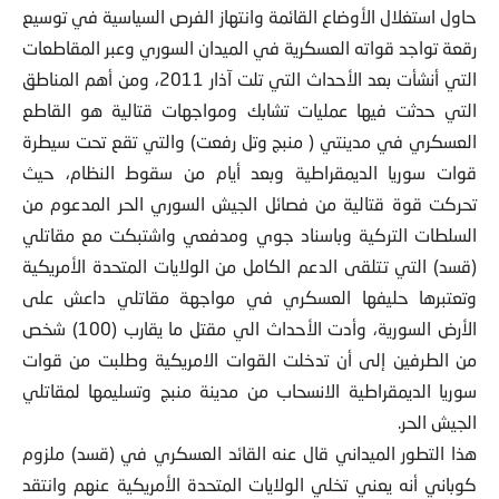
حاول استغلال الأوضاع القائمة وانتهاز الفرص السياسية في توسيع
رقعة تواجد قواته العسكرية في الميدان السوري وعبر المقاطعات
التي أنشأت بعد الأحداث التي تلت آذار 2011، ومن أهم المناطق
التي حدثت فيها عمليات تشابك ومواجهات قتالية هو القاطع
العسكري في مدينتي ( منبج وتل رفعت) والتي تقع تحت سيطرة
قوات سوريا الديمقراطية وبعد أيام من سقوط النظام، حيث
تحركت قوة قتالية من فصائل الجيش السوري الحر المدعوم من
السلطات التركية وباسناد جوي ومدفعي واشتبكت مع مقاتلي
(قسد) التي تتلقى الدعم الكامل من الولايات المتحدة الأمريكية
وتعتبرها حليفها العسكري في مواجهة مقاتلي داعش على
الأرض السورية، وأدت الأحداث الي مقتل ما يقارب (100) شخص
من الطرفين إلى أن تدخلت القوات الامريكية وطلبت من قوات
سوريا الديمقراطية الانسحاب من مدينة منبج وتسليمها لمقاتلي
الجيش الحر.
هذا التطور الميداني قال عنه القائد العسكري في (قسد) ملزوم
كوباني أنه يعني تخلي الولايات المتحدة الأمريكية عنهم وانتقد