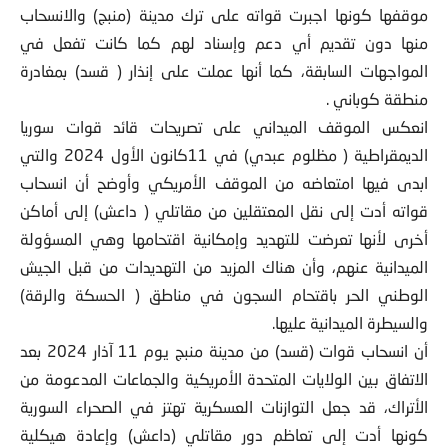
موقفها كونها اجبرت قواته على ترك مدينة (منبج) والانسحاب
منها دون تقديم أي دعم وإسناد لهم كما كانت تفعل في
المواجهات السابقة، كما أنها عملت على إنذار ( قسد) بمغادرة
منطقة كوباني .
انعكس الموقف الميداني على تصريحات قائد قوات سوريا
الديمقراطية ( مظلوم عبدي) في 11كانون الأول 2024 والتي
ابدى فيها امتعاضه من الموقف الأمريكي وأوضح أن انسحاب
قواته أدت إلى نقل المعتقلين من مقاتلي ( داعش) إلى أماكن
أخرى لأنها تعرضت للتهديد وإمكانية اقتحامها وهي المسؤولة
الميدانية عنهم، وأن هناك المزيد من التهديدات من قبل الجيش
الوطني الحر باقتحام السجون في مناطق ( الحسكة والرقة)
والسيطرة الميدانية عليها.
أن انسحاب قوات (قسد) من مدينة منبج يوم 11 آذار 2024 بعد
الاتفاق بين الولايات المتحدة الأمريكية والجماعات المدعومة من
الأتراك، قد جعل التوازنات العسكرية تهتز في الصحراء السورية
كونها أدت إلى تعاظم دور مقاتلي (داعش) وإعادة هيكلية