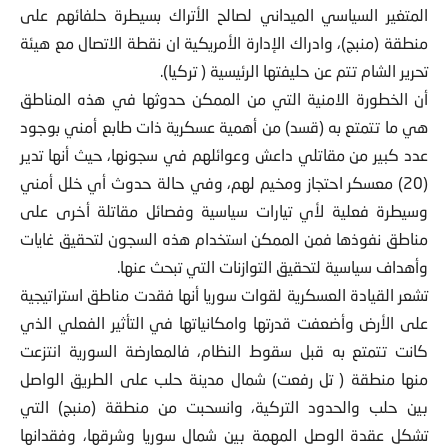
المتغير السياسي الميداني لصالح الأتراك بسيطرة حلفائهم على
منطقة (منبج)، وادراك الإدارة الأمريكية ان نقطة الاتصال مع هيئة
تحرير الشام تتم عن حليفتها الرئيسية ( تركيا).
أن الخطورة الامنية التي من الممكن حدوثها في هذه المناطق
هي ما تتمتع به (قسد) من أهمية عسكرية ذات طابع أمني بوجود
عدد كبير من مقاتلي داعش وعوائلهم في سجونها، حيث أنها تدير
(20) معسكر احتجاز ومخيم لهم، وفي حالة حدوث أي خلل أمني
وسيطرة فعلية لأي تيارات سياسية وفصائل مقاتلة أخرى على
مناطق نفوذها فمن الممكن استخدام هذه السجون لتحقيق غايات
وأهداف سياسية لتحقيق التوازنات التي تبحث عنها.
تشعر القيادة العسكرية لقوات سوريا أنها فقدت مناطق استراتيجية
على الأرض وأضعفت قدرتها وامكانياتها في التأثير الفعلي الذي
كانت تتمتع به قبل سقوط النظام، فالمعارضة السورية انتزعت
منها منطقة ( تل رفعت) شمال مدينة حلب على الطريق الواصل
بين حلب والحدود التركية، وانسحبت من منطقة (منبج) التي
تشكل عقدة الوصل المهمة بين شمال سوريا وشرقها، وفقدانها