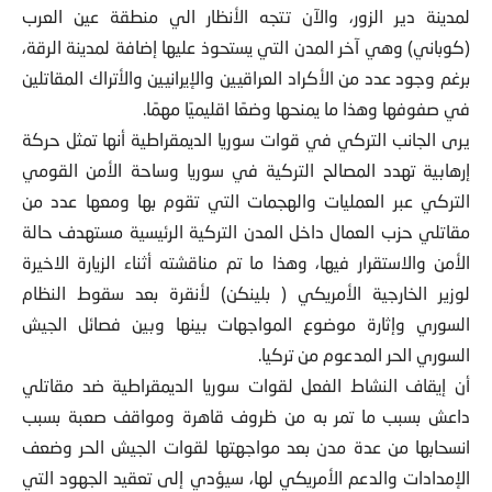
لمدينة دير الزور، والآن تتجه الأنظار الي منطقة عين العرب
(كوباني) وهي آخر المدن التي يستحوذ عليها إضافة لمدينة الرقة،
برغم وجود عدد من الأكراد العراقيين والإيرانيين والأتراك المقاتلين
في صفوفها وهذا ما يمنحها وضعًا اقليميًا مهمًا.
يرى الجانب التركي في قوات سوريا الديمقراطية أنها تمثل حركة
إرهابية تهدد المصالح التركية في سوريا وساحة الأمن القومي
التركي عبر العمليات والهجمات التي تقوم بها ومعها عدد من
مقاتلي حزب العمال داخل المدن التركية الرئيسية مستهدف حالة
الأمن والاستقرار فيها، وهذا ما تم مناقشته أثناء الزيارة الاخيرة
لوزير الخارجية الأمريكي ( بلينكن) لأنقرة بعد سقوط النظام
السوري وإثارة موضوع المواجهات بينها وبين فصائل الجيش
السوري الحر المدعوم من تركيا.
أن إيقاف النشاط الفعل لقوات سوريا الديمقراطية ضد مقاتلي
داعش بسبب ما تمر به من ظروف قاهرة ومواقف صعبة بسبب
انسحابها من عدة مدن بعد مواجهتها لقوات الجيش الحر وضعف
الإمدادات والدعم الأمريكي لها، سيؤدي إلى تعقيد الجهود التي