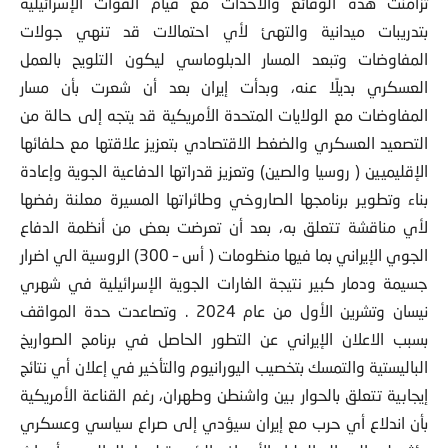
تزامنت هذه الوقائع والأحداث مع قيام القوات الإسرائيلية
بتدريبات ميدانية والتهئ لأي احتمالات قد تنهي جولات
المفاوضات وتبعد المسار الدبلوماسي ليكون التلويح بالعمل
العسكري بديلًا عنه، وبدأت إيران بعد أن شعرت بأن مسار
المفاوضات مع الولايات المتحدة الأمريكية قد يتجه إلى حالة من
التصعيد العسكري والضغط الاقتصادي بتعزيز علاقتها مع حلفائها
الإقليميين ( روسيا والصين) وتعزيز قدراتها الدفاعية الجوية وإعادة
بناء وتطوير برنامجها الصاروخي وطائراتها المسيرة معلنة رفضها
لأي مناقشة تتعلق به، بعد أن تعرضت بعض من أنظمة الدفاع
الجوي الإيراني بما فيها منظومات ( أس – 300) الروسية الي اضرار
جسيمة ودمار كبير نتيجة الغارات الجوية الإسرائيلية في شهري
نيسان وتشرين الأول من عام 2024 . وتصاعدت حدة المواقف
بسبب الاعلان الإيراني عن التطور الحاصل في برنامج الصواريخ
الباليستية والتمسك بتخصيب اليورانيوم والتأخير في إعلان أي نتائج
إيجابية تتعلق بالحوار بين واشنطن وطهران، رغم القناعة الأمريكية
بأن اندلاع أي حرب مع إيران سيؤدي إلى صراع سياسي وعسكري