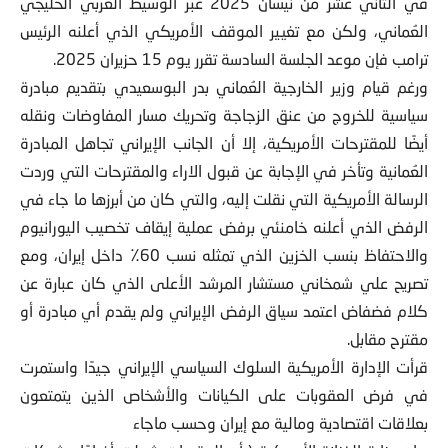
في الثاني عشر من نيسان 2025 عبر الوسيط العربي الخليجي
العُماني، ولكن مع تغيير الموقف الأمريكي الذي أعلنه الرئيس
ترامب فإن موعد الجلسة السادسة تقرر يوم 15 حزيران 2025.
ورغم قيام وزير الخارجية العُماني بدر البوسعيدي بتقديم مبادرة
سياسية للخروج من عنق الزجاجة وتحريك مسار المفاوضات ونقله
أيضًا للمقترحات الأمريكية، إلا أن الجانب الإيراني تجاهل المبادرة
العُمانية وتأخر في الإجابة عن قبول الاراء والمقترحات التي وردت
الرسالة الأمريكية التي نقلت إليه، والتي كان من أبرزها ما جاء في
الرفض الذي أعلنه خامنئي برفض عملية إيقاف تخصيب اليورانيوم
والاحتفاظ بنسب الخزين الذي تمثله نسب 60٪ داخل إيران، ومع
تصريح علي شمخاني مستشار المرشد الأعلى الذي كان عبارة عن
كلام فضفاض اعتمد سياق الرفض الإيراني ولم يقدم أي مبادرة أو
مقترح مقابل.
قرأت الإدارة الأمريكية السلوك السياسي الإيراني جيدًا واستمرت
في فرض العقوبات على الكيانات والأشخاص الذين يتمتعون
بعلاقات اقتصادية ومالية مع إيران وحسب ماجاء