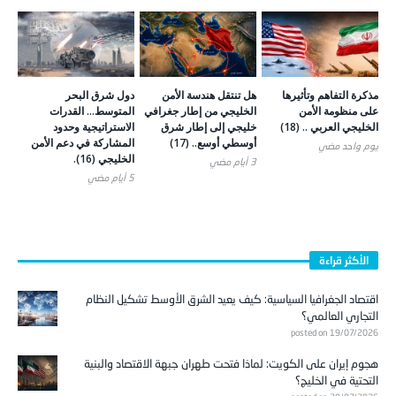
مذكرة التفاهم وتأثيرها
هل تنتقل هندسة الأمن
دول شرق البحر
على منظومة الأمن
الخليجي من إطار جغرافي
المتوسط… القدرات
الخليجي العربي .. (18)
خليجي إلى إطار شرق
الاستراتيجية وحدود
أوسطي أوسع.. (17)
المشاركة في دعم الأمن
يوم واحد ‎مضي
الخليجي (16).
3 أيام ‎مضي
5 أيام ‎مضي
الأكثر قراءة
اقتصاد الجغرافيا السياسية: كيف يعيد الشرق الأوسط تشكيل النظام
التجاري العالمي؟
posted on 19/07/2026
هجوم إيران على الكويت: لماذا فتحت طهران جبهة الاقتصاد والبنية
التحتية في الخليج؟