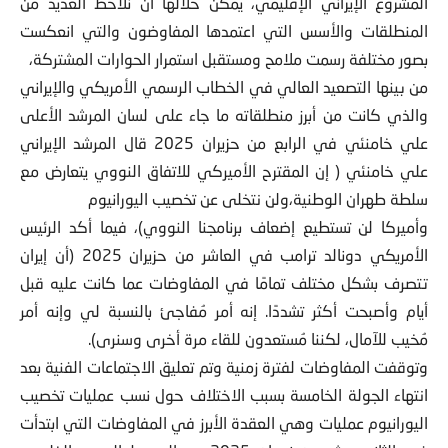
المشروع الإيراني الإقليمي، يمكن خلالها أن نلاحظ العديد من
المنطلقات والأسس التي اعتمدها المفاوضون والتي انعكست
بصور مختلفة رسمت ملامح ومستقبل استمرار الحوارات المشتركة،
من بينها التصعيد العالي في الخطاب الرسمي الأمريكي والإيراني
والذي كانت من أبرز منطلقاته ما جاء على لسان المرشد الأعلى
علي خامنئي في الرابع من حزيران 2025 قال المرشد الإيراني
علي خامنئي ( إن المقترح الأميركي للاتفاق النووي يتعارض مع
سلطة طهران الوطنية،ولن نتخلى عن تخصيب اليورانيوم
وأميركا لن تستطيع إضعاف برنامجنا النووي)، فيما أكد الرئيس
الأمريكي دونالد ترامب في العاشر من حزيران 2025 (أن إيران
تتصرف بشكل مختلف تمامًا في المفاوضات عما كانت عليه قبل
أيام وأصبحت أكثر تشددًا. إنه أمر مُفاجئ بالنسبة لي وإنه أمر
مُخيب للآمال، لكننا مُستعدون للقاء مرة أخرى وسنرى).
وتوقفت المفاوضات لفترة زمنية وتم تعليق الاجتماعات الفنية بعد
انتهاء الجولة الخامسة بسبب الاختلاف حول نسب عمليات تخصيب
اليورانيوم عمليات وهي العقدة الأبرز في المفاوضات التي ابتدأت