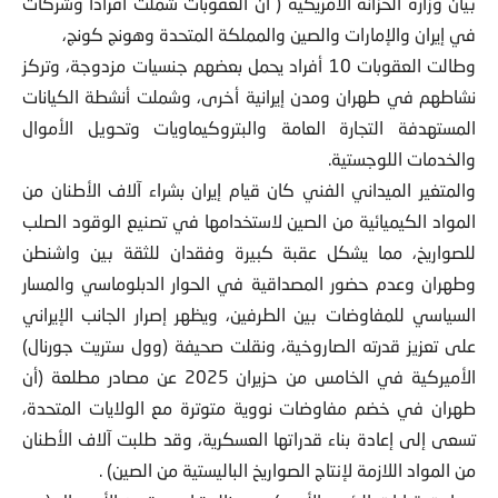
بيان وزارة الخزانة الأمريكية ( أن العقوبات شملت أفرادًا وشركات
في إيران والإمارات والصين والمملكة المتحدة وهونج كونج،
وطالت العقوبات 10 أفراد يحمل بعضهم جنسيات مزدوجة، وتركز
نشاطهم في طهران ومدن إيرانية أخرى، وشملت أنشطة الكيانات
المستهدفة التجارة العامة والبتروكيماويات وتحويل الأموال
والخدمات اللوجستية.
والمتغير الميداني الفني كان قيام إيران بشراء آلاف الأطنان من
المواد الكيميائية من الصين لاستخدامها في تصنيع الوقود الصلب
للصواريخ، مما يشكل عقبة كبيرة وفقدان للثقة بين واشنطن
وطهران وعدم حضور المصداقية في الحوار الدبلوماسي والمسار
السياسي للمفاوضات بين الطرفين، ويظهر إصرار الجانب الإيراني
على تعزيز قدرته الصاروخية، ونقلت صحيفة (وول ستريت جورنال)
الأميركية في الخامس من حزيران 2025 عن مصادر مطلعة (أن
طهران في خضم مفاوضات نووية متوترة مع الولايات المتحدة،
تسعى إلى إعادة بناء قدراتها العسكرية، وقد طلبت آلاف الأطنان
من المواد اللازمة لإنتاج الصواريخ الباليستية من الصين) .