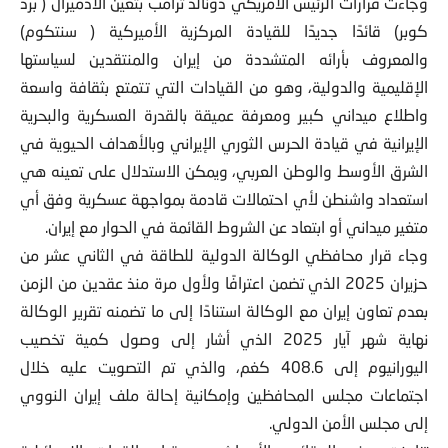
وجاءت قرارات الرئيس الأمريكي دونالد ترامب بتعين الأدميرال ( برد
كوبر) قائدًا جديدًا للقيادة المركزية الأميركية ( سنتكوم)
والمعروف بأرائه المتشددة من إيران والمنتقدين لسياستها
الإقليمية والدولية، وهو من القيادات التي تتمتع بثقافة واسعة
واطلاع ميداني كبير ومعرفة عميقة بالقدرة العسكرية والبحرية
الإيرانية في قيادة الحرس الثوري الإيراني وبالأهداف الحيوية في
الشرق الأوسط والوطن العربي، ويمكن الاستدلال على تعينه هي
استعداد واشنطن لأي احتمالات قادمة بمواجهة عسكرية وفق أي
متغير ميداني أو ابتعاد عن الشروط القائمة في الحوار مع إيران.
وجاء قرار محافظي الوكالة الدولية للطاقة في الثاني عشر من
حزيران 2025 الذي تضمن اعترافًا ولأول مرة منذ عقدين من الزمن
بعدم تعاون إيران مع الوكالة استنادًا إلى ما تضمنه تقرير الوكالة
نهاية شهر آيار 2025 الذي أشار إلى وصول كمية تخصيب
اليورانيوم إلى 408.6 كغم، والذي تم التصويت عليه خلال
اجتماعات مجلس المحافظين وإمكانية إحالة ملف إيران النووي
إلى مجلس الأمن الدولي.