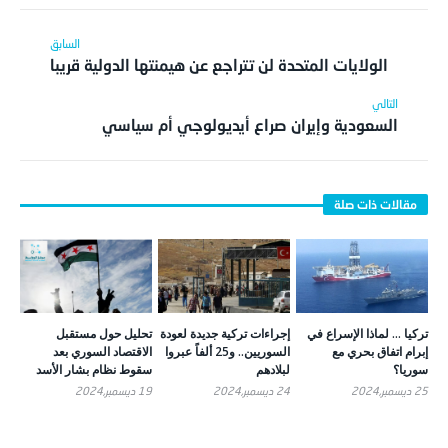
الولايات المتحدة لن تتراجع عن هيمنتها الدولية قريبا
السعودية وإيران صراع أيديولوجي أم سياسي
تركيا … لماذا الإسراع في
إجراءات تركية جديدة لعودة
تحليل حول مستقبل
إبرام اتفاق بحري مع
السوريين.. و25 ألفاً عبروا
الاقتصاد السوري بعد
سوريا؟
لبلادهم
سقوط نظام بشار الأسد
25 ديسمبر,2024
24 ديسمبر,2024
19 ديسمبر,2024