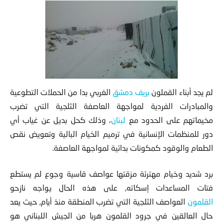
لم يجد أبناء القملون
بريف
دمشق
الغربي بدا من الحملات التطوعية
والمبادرات الفردية لمواجهة
العاصفة الثلجية التي تضرب
مخيماتهم على الحدود مع
لبنان
، وذلك كحل بديل عن غياب أي
دور للمنظمات الإنسانية في ترميم الخيام البالية وتعويض نقص
الطعام والوقود كمكونات بدائية لمواجهة العاصفة.
برد شديد وخيام مهترئة مزقتها عواصف قاسية وجوع لم يستطع
فتات المساعدات إسكاته, على هذه الحال يواجه نازحو
القلمون
العواصف الثلجية التي تضرب المنطقة منذ أيام, حيث يعد
حال العالقين في جرود القلمون هربا من الجيش اللبناني هو