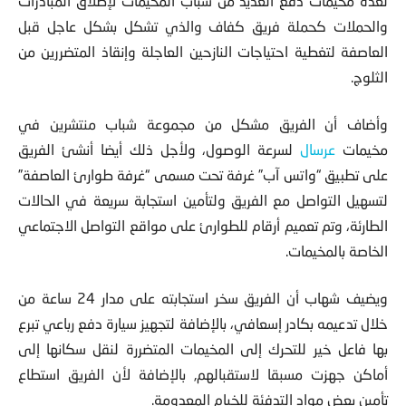
لعدة مخيمات دفع العديد من شباب المخيمات لإطلاق المبادرات
والحملات كحملة فريق كفاف والذي تشكل بشكل عاجل قبل
العاصفة لتغطية احتياجات النازحين العاجلة وإنقاذ المتضررين من
الثلوج.
وأضاف أن الفريق مشكل من مجموعة شباب منتشرين في
مخيمات
عرسال
لسرعة الوصول، ولأجل ذلك أيضا أنشئ الفريق
على تطبيق “واتس آب” غرفة تحت مسمى “غرفة طوارئ العاصفة”
لتسهيل التواصل مع الفريق ولتأمين استجابة سريعة في الحالات
الطارئة، وتم تعميم أرقام للطوارئ على مواقع التواصل الاجتماعي
الخاصة بالمخيمات.
ويضيف شهاب أن الفريق سخر استجابته على مدار 24 ساعة من
خلال تدعيمه بكادر إسعافي، بالإضافة لتجهيز سيارة دفع رباعي تبرع
بها فاعل خير للتحرك إلى المخيمات المتضررة لنقل سكانها إلى
أماكن جهزت مسبقا لاستقبالهم, بالإضافة لأن الفريق استطاع
تأمين بعض مواد التدفئة للخيام المعدومة.