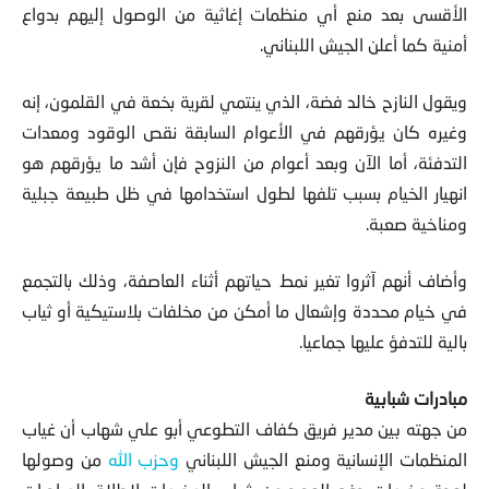
الأقسى بعد منع أي منظمات إغاثية من الوصول إليهم بدواع
أمنية كما أعلن الجيش اللبناني.
ويقول النازح خالد فضة، الذي ينتمي لقرية بخعة في القلمون، إنه
وغيره كان يؤرقهم في الأعوام السابقة نقص الوقود ومعدات
التدفئة، أما الآن وبعد أعوام من النزوح فإن أشد ما يؤرقهم هو
انهيار الخيام بسبب تلفها لطول استخدامها في ظل طبيعة جبلية
ومناخية صعبة.
وأضاف أنهم آثروا تغير نمط حياتهم أثناء العاصفة، وذلك بالتجمع
في خيام محددة وإشعال ما أمكن من مخلفات بلاستيكية أو ثياب
بالية للتدفؤ عليها جماعيا.
مبادرات شبابية
من جهته بين مدير فريق كفاف التطوعي أبو علي شهاب أن غياب
المنظمات الإنسانية ومنع الجيش اللبناني
وحزب الله
من وصولها