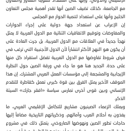
مع الجامعة. كذلك تضيف الصين أنها تقدر أهمية مجلس التعاون
الخليج وأنها على استعداد لتنمية الحوار مع المجلس.
إن الإعراب عن استعداد جهة دولية على إجراء الحوارات
والمفاوضات وتوقيع الاتفاقيات الثنائية مع الدول العربية لا يمثل
نهجاً جديداً في العلاقات مع الدول العربية، بل جرت العادة على
أن يكون هو النهج الأكثر انتشاراً لأن الدول الأجنبية التي ترغب في
فرض شروط تفاوضها مع الدول العربية تفضل استفراد كل منها
على حدة. الجديد هنا هو ما جاء في ورقة الصين حول النظرة
الإيجابية والمشجعة إلى مؤسسات العمل العربي المشترك. إن هذا
الموقف الأخير يمثل الفرق بين قوة كبرى تعمل كقاطرة للتقدم
الإنساني وبين قوى أخرى تمارس سياسة «افقر جارك» السيئة
الذكر.
ويملك الزعماء الصينيون مشاريع للتكامل الإقليمي العربي، ما
يغذون به أحلام العرب وآمالهم، وذكرياتهم التاريخية مضافاً إليها
حاجات تطور الصين ونهوضها الصاروخي. يتمثل ذلك في مشروع
طريق الحرير التاريخي. فبكين تريد أن يمتد هذا الطريق مرة أخرى من