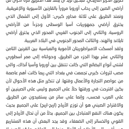
أراضي الصين إلى رحاب أوروبا مروراً بالقارتين الآسيوية والإفريقية.
وتمتد الطريق على ثلاثة محاور كبرى: الأول إلى الشمال الذي
يخترق أراضي جمهوريات آسيا الوسطى وجزءاً من الأراضي
الروسية. والثاني إلى الجنوب الغربي المحور الذي يخترق أراضي
تايلاند والهند، والثالث المحور الجنوبي في البلاد العربية.
ولقد أمسكت الامبراطوريتان الأموية والعباسية بين القرنين الثامن
والثاني عشر بهذا الجزء من الطريق، وحولتاه إلى ممر أسطوري
لشتى أنواع البضائع التي كانت تتنقل بين أوروبا وآسيا آنذاك، والى
مصب لثروات كبرى تجمعت في بغداد التي ربما كانت أهم عاصمة
من عواصم التجارة والأعمال وقتها. لن تتكرر مثل هذه الأحوال لأن
بكين اقترحت في ورقتها حلاً على الجميع وليس على الصينيين أو
على العرب فحسب، وإنما على سائر من يستفيدون من الطريق.
والاقتراح الصيني هو أن توزع الأرباح (اربح-اربح) على الجميع بحيث
يكون هناك النفع المتبادل بين الجميع، بدلاً من أن تحال الأرباح إلى
القوي والخسائر إلى الضعفاء. وقد يجد البعض أن هذه المشاريع
هي أقرب إلى الأحلام أو الآمال منها إلى الواقع. ولكن الصين لا