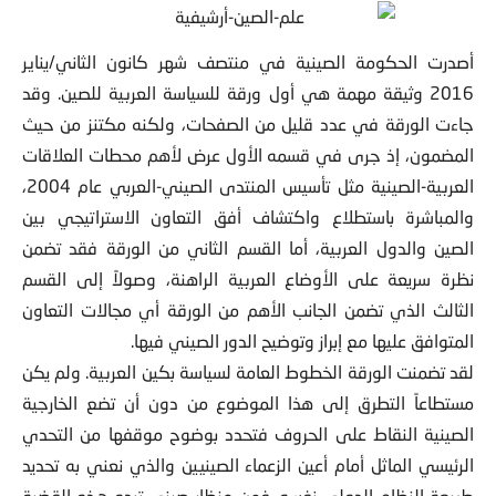
أصدرت الحكومة الصينية في منتصف شهر كانون الثاني/يناير
2016 وثيقة مهمة هي أول ورقة
للسياسة العربية للصين. وقد
جاءت الورقة في عدد قليل من الصفحات، ولكنه مكتنز من حيث
المضمون، إذ جرى في قسمه الأول عرض لأهم محطات العلاقات
العربية-الصينية مثل تأسيس المنتدى الصيني-العربي عام 2004،
والمباشرة باستطلاع واكتشاف أفق التعاون الاستراتيجي بين
الصين والدول العربية، أما القسم الثاني من الورقة فقد تضمن
نظرة سريعة على الأوضاع العربية الراهنة، وصولاً إلى القسم
الثالث الذي تضمن الجانب الأهم من الورقة أي مجالات التعاون
المتوافق عليها مع إبراز وتوضيح الدور الصيني فيها.
لقد تضمنت الورقة الخطوط العامة لسياسة بكين العربية. ولم يكن
مستطاعاً التطرق إلى هذا الموضوع من دون أن تضع الخارجية
الصينية النقاط على الحروف فتحدد بوضوح موقفها من التحدي
الرئيسي الماثل أمام أعين الزعماء الصينيين والذي نعني به تحديد
طبيعة النظام الدولي نفسه. فمن منظار صيني تبدو هذه القضية