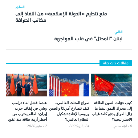
منع تنظيم «الدولة الإسلامية» من النفاذ إلى
مكاتب الصرافة
لبنان “المحتل” في قلب المواجهة
كيف حوّلت الصين الطاقة
صراع المثلث العالمي..
عندما فشل لقاء ترامب
إلى محرك للنمو، بينما ما
كيف تتصارع أمريكا والصين
وشي في إيقاف حرب
زال العراق يدفع كلفة غياب
وروسيا لإعادة تشكيل
إيران: العالم يقترب من
الاستراتيجية؟
النظام العالمي؟
أخطر أزمة طاقة منذ عقود
10 أيام ‎مضي
24 مايو,2026
17 مايو,2026