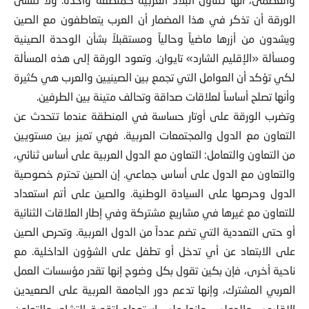
الورقة أن تذكر في هذا المضمار أن العرب يتعاطفون مع الصين
ويشدون من أزرها ماضياً وحالياً ومستقبلاً بشأن الوحدة الصينية
ومسألة «الإقليم الشارد» تايوان. وتعود الورقة إلى هذه المسألة
لكي تؤكد أن العوامل التي تجمع بين الصينيين والعرب هي كثيرة
وأنها تصلح أساساً لعلاقات صداقة وتحالف متينة بين الطرفين.
وتضرب الورقة على أوتار حساسة في المنطقة عندما تتحدث عن
التعاون مع الدول والمجتمعات العربية. فهي تميز بين مستويين
من التعاون والتعامل: التعاون مع الدول العربية على أساس ثنائي،
والتعاون مع الدول على أساس جماعي. إن الصين تحترم خصوصية
الدول وحرصها على السيادة الوطنية. والصين على أتم استعداد
للتعاون مع غيرها في مشاريع مشتركة وفي إطار العلاقات الثنائية
أو حتى التعددية التي تضم عدداً من الدول العربية. وتحرص الصين
على الابتعاد عن أي تدخل أو تطفل على الشؤون الداخلية. مع
ناحية أخرى، فإن بكين تقول بكل وضوح إنها تقدر مؤسسات العمل
العربي المشترك، وإنها تدعم دور الجامعة العربية على الصعيدين
الإقليمي والدولي، وإنها على استعداد لتقوية التشاور والتعاون