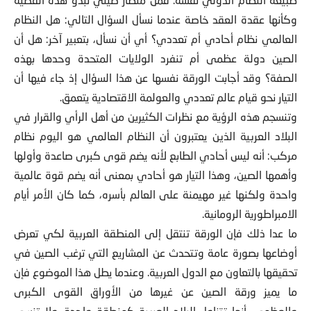
وكأنها عقدة العقد خاصة عندما نسأل السؤال التالي: هل النظام
العالمي نظام أحادي أم تعددي؟ أي أن نسأل، بتعبير آخر: هل أن
الصين دولة عظمى أم تنفرد الولايات المتحدة وحدها بهذه
الصفة؟ وقد أجابت الورقة نفسها عن هذا السؤال إذ جاء فيها أن
التيار نحو قيام عالم تعددي والعولمة الاقتصادية يتعمق.
وتنسجم هذه الرؤية مع نظرات الكثيرين من أهل الرأي والقرار في
البلاد العربية الذين يعتبرون أن النظام العالمي هو اليوم نظام
مركب: أنه ليس أحادي الطابع لأنه يضم قوى كبرى صاعدة وأولها
وأهمها الصين، وهذا التيار هو أحادي بمعنى أنه يضم قوة عالمية
واحدة ولكنها غير مهيمنة على العالم بأسره، كما كان الأمر أيام
الامبراطورية الرومانية.
ما عدا ذلك فإن الورقة تنتقل إلى المنطقة العربية لكي تعرض
أوضاعها بصورة عامة وتتحدث عن المشاريع التي ترغب الصين في
تحقيقها بالتعاون مع الدول العربية. وعندما يطل هذا الموضوع فإن
ما يميز ورقة الصين عن غيرها من الأوراق القوى الكبرى
والعظمى، أنها تتناول البلاد العربية كمنطقة واحدة. ولا تنسى