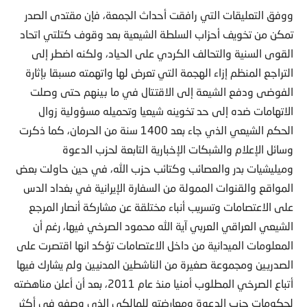
ووفق التعليقات التي رافقت أحداث الجمعة، فإن مقتدى الصدر
تمكن من تخويف أحزاب السلطة الشيعية بعد وقوف كتلتي اتحاد
القوى السنية والتحالف الكردي على الحياد، ولكنه اضطر إلى
التراجع المنظم إزاء الهجمة التي تعرض لها واتهمته مسبقا بإثارة
الفوضى ودفع الشيعة إلى الاقتتال في ما بينهم حتى وصلت
الاتهامات ضده إلى حد تخوينه شيعيا وتحميله مسؤولية زوال
الحكم الشيعي الذي جاء بعد 1400 سنة من الحرمان، كما ذكرت
وسائل الإعلام والشبكات الإخبارية التابعة لحزب الدعوة
وميليشيات بدر والعصائب وكتائب حزب الله، في حين حاولت بعض
المواقع والقنوات الممولة من السفارة الإيرانية في بغداد الدس
على الاعتصامات وتسريب أنباء مختلقة عن مشاركة أنصار المرجع
الشيعي العراقي العربي آية الله محمود الصرخي فيها، رغم أن
المعلومات الميدانية من داخل الاعتصامات تؤكد انها اقتصرت على
الصدريين ومجموعة صغيرة من الناشطين المدنيين ولم يشارك فيها
أتباع الصرخي المطلوب أمنيا منذ عام 2011، بعد أن أعلن مناهضته
لحكومات حزب الدعوة ومعارضته للمالكي الذي وصفه في أكثر