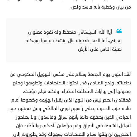
من بيان وخطبة بأنه فاسد ولص.
آية الله السيستاني متحفظ وله نفوذ معنوي
وديني، أما الصدر فصوته عال ونشط سياسيا ويمكنه
تعبئة الناس على الأرض
لقد انتهى يوم الجمعة بسلام على عكس التهويل الحكومي من
تداعياته، ونجح العبادي في احتواء الاعتصامات وتطويقها ومنع
وصولها إلى بوابات المنطقة الخضراء، ولكنه نجاح مؤقت،
فمقتدى الصدر ليس من النوع الذي يقبل الهزيمة وخصوصا أمام
قادة حزب الدعوة وعلى رأسهم نوري المالكي ومن ضمنهم حيدر
العبادي الذين يصفهم دائما بأنهم سراق وفاسدون ولا يصلحون
لتمثيل الشيعة في العراق وغير مؤهلين للحكم، وبالتأكيد فإن
الصدريين لن يلقوا سلاح الاعتصامات بسهولة وقد يطورونه إلى
عصيان مدني في بغداد وبعض المحافظات، كما تفيد تحضيراتهم