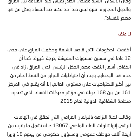
والدول المجاورة، فهو ليس ضد أحد لكنه ضد الفساد وكل من هو
مصدر للفساد”.
لا عنف
أخفقت الحكومات التي قادها الشيعة وحكمت العراق على مدى
12 عاما في تحسين مستويات المعيشة بدرجة كبيرة، كما أن
انخفاض أسعار النفط، مصدر الدخل الرئيسي لدى العراق، زاد في
حدة هذا الإخفاق. ورغم أن احتياطيات العراق من النفط الخام من
بين أكبر الاحتياطيات على مستوى العالم، إلا أنه يقبع في المركز
161 من بين 168 دولة في مؤشر مدركات الفساد الذي تصدره
منظمة الشفافية الدولية لعام 2015.
وقالت لجنة النزاهة بالبرلمان العراقي التي تحقق في اتهامات
الرشى إنها تناولت العام الماضي 13067 حالة تشمل ما يقرب من
أربعة آلاف موظف عمومي ومسؤول حكومي من بينهم 18 وزيرا
حاليا أو سابقا. وكان الوزير الوحيد السابق الذي ألقي القبض عليه