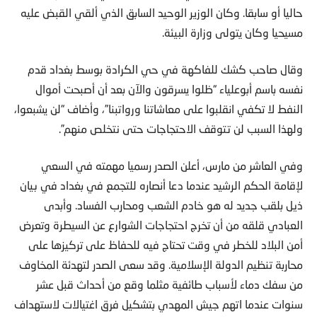
مسيحيا وكان يتولى وزارة البيئة.
وقال صاحب كشك للفاكهة في حي الكرادة بوسط بغداد قدم
نفسه باسم أبوعلياء “ظلوا يسرقون والآن بعد أن أصبحت أموال
النفط لا تكفي انقلبوا على معاشاتنا ورواتبنا”، وأضاف “لن يشبعوا،
ولهذا السبب لن تتوقف الاحتجاجات حتى نتخلص منهم”.
وفي العاشر من مارس، أعلن الصدر رسميا مهمته في السعي
لإقامة الحكم الرشيد عندما دعا أنصاره للتجمع في بغداد في بيان
ذيل بلقب جديد له هو خادم الشعب ومحارب الفساد. وأبدى
العبادي قلقه من أن تخرج احتجاجات الشوارع عن السيطرة وتعرض
أمن البلاد للخطر في وقت تحتاج فيه للحفاظ على تركيزها على
محاربة تنظيم الدولة الإسلامية. وقد سعى الصدر لتهدئة المخاوف
من سفك دماء لأسباب طائفية مثلما وقع من أحداث قبل عشر
سنوات عندما اتهم جيش المهدي بتشكيل فرق اغتيالات لاستهداف
خصومه من السنة والشيعة.