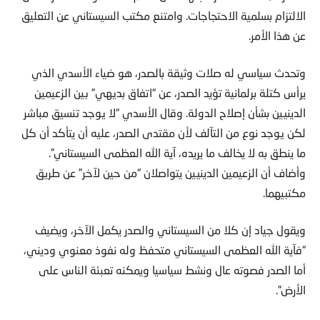
الالتزام بسلمية الاحتجاجات. وامتنع مكتب السيستاني عن التعليق
عن هذا الأمر.
وتحدث سياسي له صلات وثيقة بالصدر، هو ضياء الأسدي الذي
يرأس كتلة برلمانية تؤيد الصدر، عن “اتفاق بديهي” بين الزعيمين
الدينيين بشأن إصلاح الدولة. وقال الأسدي “لا يوجد تنسيق مباشر
لكن يوجد نوع من التآلف لأن مقتدى الصدر، عليه أن يتأكد أن كل
ما ينطق به لا يخالف ما يريده، آية الله العظمى السيستاني”.
وأضاف أن الزعيمين الدينيين يتواصلان “من حين لآخر” عن طريق
مكتبيهما.
ويقول جياد إن كلا من السيستاني والصدر يكمل الآخر، ويضيف
“فآية الله العظمى السيستاني متحفظ وله نفوذ معنوي وديني،
أما الصدر فصوته عال ونشط سياسيا ويمكنه تعبئة الناس على
الأرض”.
وهذه ليست المرة الأولى التي يؤثر فيها السيستاني على جدول