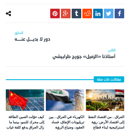
دور لا بديــــل عنـــــه
أستاذنا «الزميل» جورج طرابيشي
العراق… من اقتصاد النفط
الكهرباء في العراق… بين
كيف حوّلت الصين الطاقة
إلى اقتصاد الأرض: رؤية
تريليونات الإنفاق، فساد
إلى محرك للنمو، بينما ما
استراتيجية لبناء قطاع
العقود، وضياع الرؤية
زال العراق يدفع كلفة غياب
زراعي وحيواني يقود التنمية
الوطنية
الاستراتيجية؟