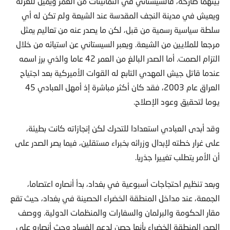
ويعيش في مدينة النجف المقدسة عند الشيعة ولم تكن له أي
سلطة سياسية رسمية من قبل، لكن ما يصدر عنه من تعاليم يمثل
مرجعا للملايين من الشيعة. ويعبر السيستاني عن استيائه من خلال
التزام الصمت. أما الصدر البالغ من العمر 42 عاما والذي برز اسمه
عندما قاتل جيش المهدي التابع له القوات الأميركية بعد اجتياح
العراق عام 2003، فقد كان أكثر مباشرة إذ أمهل العبادي 45
يوما لتحقيق وعود الإصلاح.
وقد أبدى العبادي استعدادا للتحرك لكن إنجازاته كانت بطيئة،
على غرار خطته لإبدال وزرائه بخبراء مستقلين، فيما يصر الصدر على
أن الأمر يتطلب تغييرا جذريا.
وبعد تنظيم احتجاجات أسبوعية في بغداد، بدأ أنصاره اعتصاما،
الجمعة، عند مداخل المنطقة الخضراء الحصينة في بغداد، حيث تقع
مقار الحكومة والبرلمان والسفارات والمنظمات الدولية. ووصف
الصدر المنطقة الخضراء بأنها حصن لدعم الفساد وحث أنصاره على