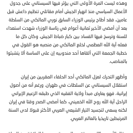
الأعمال السياسي منذ انهيار الجيش أمام مقاتلي تنظيم داعش قبل
عامين، فقد أطاح برئيس الوزراء السابق نوري المالكي من السلطة
بعد أن أمضى الأخير ثمانية أعوام في رئاسة الوزراء شهدت استعداء
للسنة وترسخ فيها الفساد بين كبار ضباط الجيش. وكان كل ما
فعله آية الله العظمى لخلع المالكي من منصبه هو القول في
خطبة الجمعة التي ألقاها أحد مندوبيه إن على الساسة ألا يتشبثوا
بالمناصب.
وأظهر التحرك لعزل المالكي أحد الحلفاء المقربين من إيران
استقلال السيستاني عن السلطات في طهران. ورغم أنه من أصول
إيرانية، فهو يعارض مبدأ ولاية الفقيه الذي طبقه الزعيم الإيراني
الراحل آية الله روح الله الخميني، كما أمضى الصدر وقتا في إيران
لكنه يسعى لتجسيد التيار الشيعي العربي الأكثر قبولا لدى السنة
المرتبطين تاريخيا بالعالم العربي.
وقال الأسدي “السيد مقتدى الصدر يقيس جيدا العلاقة بين العراق