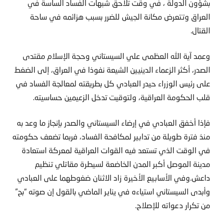
العراق وتتعرض مكانة الجيش للضرر بسبب
هزائمه في ساحة
القتال.
وعمد آية الله العظمى علي السيستاني وحجة الإسلام مقتدى
الصدر، أكثر الزعماء الدينيين الشيعة نفوذا في العراق، إلى الضغط
على رئيس الوزراء حيدر العبادي كل بطريقته لمعالجة الفساد في
قلب الحكومة العراقية، ولتوقيت تدخل الزعيمين حساسيته.
فإذا أخفق العبادي في إرضاء السيستاني والصدر بإنجاز ما وعد به
منذ فترة طويلة من تدابير لمكافحة الفساد، فربما تضعف حكومته
في الوقت الذي تستعد فيه القوات العراقية لمعركة استعادة
مدينة الموصل أكبر المدن الخاضعة لسيطرة مقاتلي تنظيم
داعش.وفي الأسابيع الأخيرة زاد الاثنان ضغوطهما على العبادي
وأبدى السيستاني استياءه في يناير الماضي بالقول إن صوته “بح”
من تكرار دعواته للإصلاح.