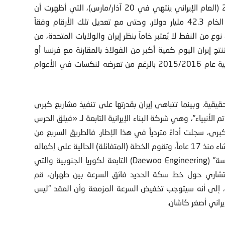
جاهرت السلطات الإيرانية ببيانات الجمارك لعام 2015/2016 (العام الإيراني ينتهي في 20 آذار/مارس)، التي أظهرت أن
قيمة الواردات بلغت 41.5 مليار دولار وصادرات النفط غير الخام 42.3 مليار دولار. وحتى مع تعديل تلك الأرقام وفقاً
ب قيمتها 6.6 مليار دولار، وهي نوع من النفط لا يُعتبر خاماً بنظر إيران والولايات المتحدة، من
تج إيران اليوم كمية أكبر من الفولاذ بالمقارنة مع فرنسا أو
بريطانيا، وقد أنتج قطاع صناعة المركبات 976835 مركبة آلية عام 2015/2016 بالرغم من تعرضه لنكسات في الأعوام
 حقيقية. وبينما تتباهى إيران بقدرتها على تنفيذ مشاريع كبرى
الأنبياء”، وهي شركة البناء الإيرانية التابعة لـ «فيلق الحرس
رى، سجلت أداءً متردياً في هذا الإطار. فالطريق السريع من
ميلاً هو قيد الإنشاء منذ 17 عاماً، وتقوم الخطة (المتفائلة) الحالية على إكماله
ة” (
Daewoo Engineering
) التابعة لكوريا الجنوبية والتي
، خلُص تقرير استشاري حول خط سكة الحديد فائق السرعة بين طهران، قم
، إلى أنه سيتوجب تخفيض السرعة المزمعة وأن العقد “ليس
إيراني أصغر كاشان.