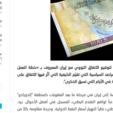
إل
26
ال
26
ال
ال
26
تد
(7)
26
لتوقيع الاتفاق النووي مع إيران المعروف بـ
«
خطة العمل
صد السياسية التي تقيّم الكيفية التي أثّر فيها الاتفاق على
ة في الأيام التي تسبق الذكرى”.
 إلى إيران في مرحلة ما بعد العقوبات كمنطقة “إلدورادو”
ذعناً لواقع التقدم البطيء المسجل في أفضل الأحوال. بيد،
نظراً لانهيار أسعار النفط الدولية، ودرجة مقاومة كلاً من