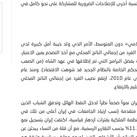
تسبة أخرى للإصلاحات الضرورية للمشاركة على نحو كامل في
سلامي» دون المتوسط، الأمر الذي ولد خيبة أمل كبيرة لدى
العقد الأول بعد ثورة 1979 تراجع نصيب الفرد من إجمالي الناتج المحلي مع أخذ التضخم بعين الاعتبار،
ة بفضل البرامج التي تم إطلاقها في عهد الشاه (من الصعب
حكم الخاصة بالنظام الجديد قد شوهت الاقتصاد). ومنذ عام
1990، مع انتهاء “حرب الخليج” وتعافي أسواق النفط، حتى عام 2010، ارتفع نصيب الفرد من إجمالي الناتج المحلي
ن نمواً ضخماً نظراً لدخل النفط الهائل وتدفق الشباب الذين
متقدمة (نسب ارتياد الجامعات في إيران أعلى من تلك في
مة الملكية بفترات ازدهار قياسية، اكتفت إيران بتسجيل نمو
ثابت في إجمالي الناتج المحلي. وارتفعت نسبة البطالة إلى 11.7% بحسب التقارير الرسمية، مع أن قلة من النساء يبحثن عن
 السائد بأن الأشخاص الذين لديهم معارف سياسية وثيقة هم