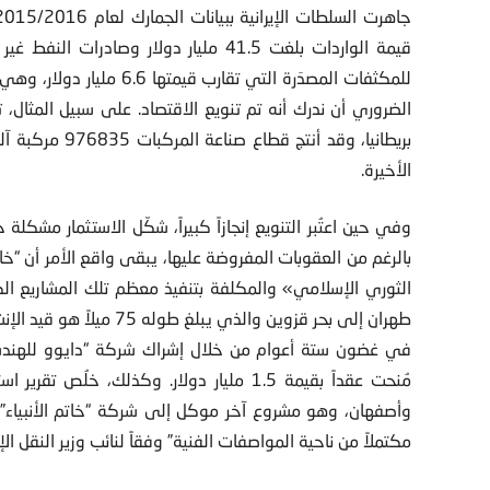
للمكثفات المصدَرة التي تقار
الضروري أن ندرك أنه تم تنويع الاقتصاد. على سبيل المثال، تن
الأخيرة.
وفي حين اعتُبر التنويع إنجازاً كبيراً، شكّل الاستثمار مشكلة
بالرغم من العقوبات المفروضة عليها، يبقى واقع الأمر أن “خاتم 
الثوري الإسلامي» والمكلفة بتنفيذ معظم تلك المشاريع الكب
طهران إلى بحر قزوين والذي يبلغ طوله
75
في غضون ستة أعوام من خلال إشراك شركة “دايوو للهندس
مُنحت عقداً بقيمة 1.5 مليار دولار. وكذلك
وأصفهان، وهو مشروع آخر موكل إلى شركة “خاتم الأنبياء”
مكتملاً من ناحية المواصفات الفنية” وفقاً لنائب وزير النقل ال