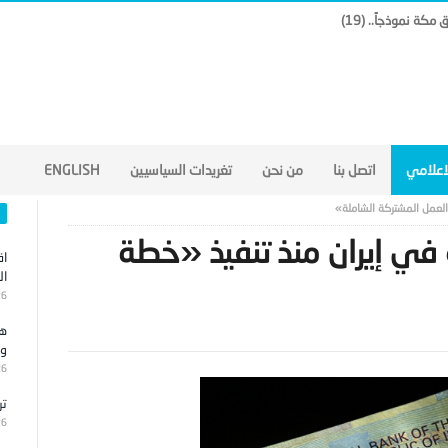
لاعلامي
اتصل بنا
من نحن
تغريدات السياسيين
ENGLISH
 العمل المشتركة الشاملة»
 في إيران منذ تنفيذ «خطة
اق
ال
26
هج
وا
26
تر
26