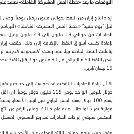
التوقعات ما بعد
«
خطة العمل المشتركة الشاملة
»
تعتمد على
ازداد انتاج إيران من النفط بحوالي مليون برميل يومياً، وهي
قبل “يوم تنفيذ” «خطة العمل المشتركة الشاملة» (للبرنامج ا
الصادرات من حوالي 1.3 ملي
لإعادة كسب أسواق النفط. بالإضافة إلى ذلك، حققت إيران ن
بناقلات النفط الخاصة بها. فقد رفعت “
المجموعة الدولية
لر
15 نيسان/إبريل.
موازية تقريباً لما كانت عليه عا
المكتمل ستُبقي إيرادات الصادرات عند ربع المستوى المسجل عام 2011 (115 مليار دو
وف