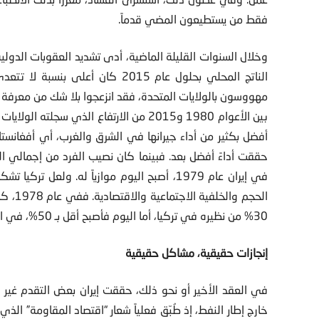
فقط من يستطيعون المضي قدماً.
وخلال السنوات القليلة الماضية، أدى تشديد العقوبات الدولي
مهووسون بالولايات المتحدة، فقد انزعجوا بلا شك من معرفة أن
أفضل بكثير من أداء جيرانها في الشرق والغرب، أي أفغانستا
حققت أداءً أفضل بعد. فبينما كان نصيب الفرد من إجمالي ال
في إيران عام 1979، أصبح اليوم موازياً له. ولع
الحجم 
30% من نظيره في تركيا، أما اليوم فأصبح أقل بـ 50%، في انعكاس ملحوظ للحظوظ.
إنجازات حقيقية، مشاكل حقيقية
في العقد الأخير أو نحو ذلك، حققت إيران بعض التقدم غير الم
خارج إطار النفط، إذ طُبّق فعلياً شعار “اقتصاد المقاومة” ال