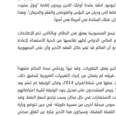
خامنئي أمام أساتذة جامعيين في 18 حزيران/يونيو، انتقد بشدة أولئك الذين يريدون إقامة “وول ستريت
بالإضافة إلى وديان من البؤس والفوضى والفقر والحرمان”، وهذا
ان، فتلك السائدة في أمريكا هي أسوأ.
 ترسخ المحسوبية بعمق في النظام، وبالتالي، تتم الإصلاحات
ام المالي الدولي تُظهر تقاعسها من ناحية الاستعداد لإعادة
 أن العالم قد تغير خلال العقد الأخير وأن على الجمهورية
بير بفعل التطورات. وقد تبوأ روحاني سدة الحكم متعهداً
 فريقه لم يتمكن من إجراء التغييرات الضرورية لتحقيق ذلك.
فاللجنة المسؤولة عن صياغة “عقد البترول الإيراني” قد أنهت عملها في شباط/فبراير 2014، ولكن الوثيقة لم تنشَر بعد
 ويصر المتشددون على تعديل بنود الوثيقة لتلبية اعتراضاتهم
ت الاستثمارات في كل مكان بسبب تراجع أسعار النفط. وقد
يشكل سوى مرحلة أخرى من مسيرة طويلة- في حين تتوقع وزارة
لقليلة المقبلة، وسيكون هذا الأخير عبارة عن اتفاق مبدئي