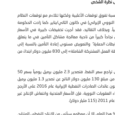
 نظرة الشخص
 نسبة تفوق توقعات الأغلبية ولكنها تتلاءم مع توقعات النظام
لنووي الإيراني) في كانون الثاني/يناير. كما زادت الحكومة
ون إلى 2.3 مليون برميل يومياً. وبخلاف التقاليد، فقد أجرت تخفيضات كبيرة في الأسعار
جاحاً كبيراً من ناحية معالجة مشاكل التأمين في ما يتعلق
ابطات
الحماية”
والتعويض مستوى إعادة التأمين بالنسبة إلى
شحن النفط الخام الإيراني من 80 مليون دولار قبل تنفيذ «خطة العمل المشتركة الشاملة» إلى 830 مليون دولار ابتداءً من
إلا أن زيادة الصادرات النفطية قد طُمست إلى حد كبير بفعل تراجع سعر النفط. فتصدير 2.3 مليون برميل يومياً بسعر 50
دولار للبرميل الواحد يؤمن 115 مليون دولار يومياً، أي أقل من مبلغ 130 مليون دولار الناتج عن تصدير 1.3 مليون برميل
بسعر 100 دولار وهو السعر الجاري قبل انهيار الأسعار. وستكون عائدات الصادرات النفطية الإيرانية عام 2016 على الأرجح
م 2015. وعلى الرغم من انتهاء العقوبات النووية، فإن الأسعار المتدنية وانتعاش الإنتاج غير
لار).
ي حين سينمو إجمالي الناتج المحلي على الأرجح بنسبة 4% هذا العام، إلا أن معظمه سيأتي من الإنتاج النفطي المتزايد.