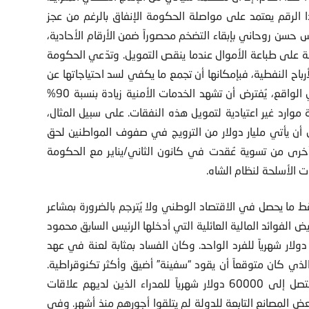
لغ الإنتاج غير النفطي 3%، وحتى هذا الرقم يعتمد على مواصلة الحكومة الإنفاق بالرغم من عجز
ئيس حسن روحاني بإبقاء التضخم محصوراً ضمن الأرقام الأحادية،
ئمة على طباعة الأموال عندما ينقص التمويل. وتدّعي الحكومة
رباح النفطية، فبإمكانها أن تجمع ما يكفي لسد احتياجاتها عن
طريق الاقتراضات غير المصرفية والإيرادات غير النفطية. وفي الواقع، يُفترض أن تشهد الخدمات الأمنية زيادة بنسبة 90%
ة موارد غير اعتيادية لتمويل هذه النفقات. على سبيل المثال،
ية المقدرة بـ 19 مليار دولار، يُفترض أن يأتي مليار دولار من الترويج في صفوف المواطنين لحق
ة الإلزامية وأن يأتي 1.7 مليار دولار أخرى من تسوية عُقدت في كانون الثاني/يناير مع الحكومة
قط ما يحصل في الاقتصاد الوطني ولا يُترجم بالضرورة بمشاعر
ية عام 2016/2017 تستمر في تقويض الفوائد المالية العائلية التي أدخلها الرئيس السابق محمود
حمي نجاد عندما تم تقليص الإعانات، إذ باتت اليوم تبلغ 15 دولار شهرياً للفرد الواحد. وكان الفساد بمثابة لعنة في عهد
ذي كان متوقعاً أن يقود “سفينة” أضيق وأكثر تكنوقراطية.
وقد برزت الشهر الماضي فضيحة حول ارتفاع بعض الأجور لتصل إلى 60000 دولار شهرياً للمدراء الذين لديهم علاقات
المصانع التابعة للدولة لم يتلقوا أجورهم منذ أشهر. وفي