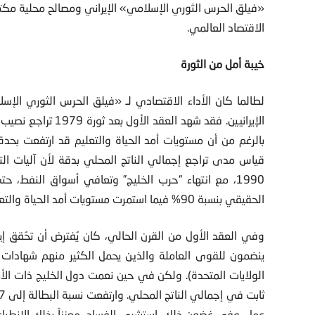
«فيلق الحرس الثوري الإسلامي» الإيراني ومصالح محلية مك
الاقتصاد العالمي.
خيبة أمل من الثورة
لطالما كان الأداء الاقتصادي لـ «فيلق الحرس الثوري الإ
الإيرانيين. فقد شهد 
بالرغم من أن مستويات أمد الحياة والتعليم قد ارتفعت بحد
قياس مدى تراجع إجمالي الناتج المحلي بدقة لأن آليات الت
الحقيقي بنسبة 90% فيما استمرت مستويات أمد الحياة والتعليم بالارتفاع.
وفي العقد الأول من القرن الحالي، كان يُفترض أن تحُقق إيرا
ينضمون للقوى العاملة والذين يحمل الكثير منهم شهادات 
الولايات المتحدة). ولكن في حين نعمت دول الخليج ذات الأنظ
عمل. وفي غضون ذلك، استشرى الفساد، معززاً بذلك الانطباع