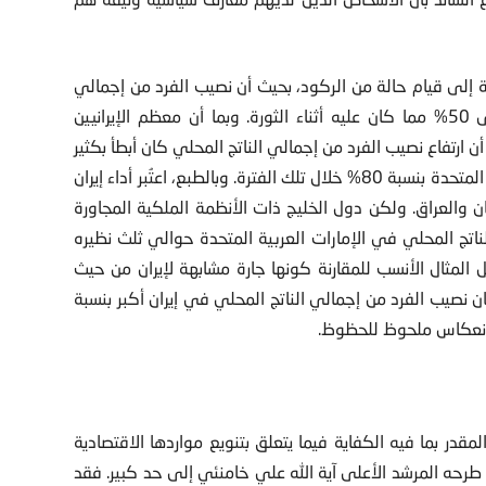
ة إلى قيام حالة من الركود، بحيث أن نصيب الفرد من إجمالي
الناتج المحلي بحلول عام 2015 كان أعلى بنسبة لا تتعدى 50% مما كان عليه أثناء الثورة. وبما أن معظم الإيرانيين
 ارتفاع نصيب الفرد من إجمالي الناتج المحلي كان أبطأ بكثير
بين الأعوام 1980 و2015 من الارتفاع الذي سجلته الولايات المتحدة بنسبة 80% خلال تلك الفترة. وبالطبع، اعتُبر أداء إيران
ن والعراق. ولكن دول الخليج ذات الأنظمة الملكية المجاورة
ناتج المحلي في الإمارات العربية المتحدة حوالي ثلث نظيره
ل تركيا تشكل المثال الأنسب للمقارنة كونها جارة مشابهة لإيران من حيث
والخلفية الاجتماعية والاقتصادية. ففي عام 1978، كان نصيب الفرد من إجمالي الناتج المحلي في إيران أكبر بنسبة
قدر بما فيه الكفاية فيما يتعلق بتنويع مواردها الاقتصادية
ذي طرحه المرشد الأعلى آية الله علي خامنئي إلى حد كبير. فقد