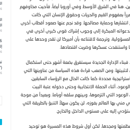
ال
ديين، هنا في الشرق الأوسط وفي أوروبا أيضاً. فأحيت مخاوفهم
26
اً بمفهوم القيم والحريات وحقوق الإنسان التي كانت
ال
ع انتشارها وحماية مصالحها. وقد نجم عنها صعود أقطاب أخرى
ال
 لدعواته المبكرة إلى وجوب إشراك قوى كبرى أخرى في
26
مسؤولية. وترجمة لاقتناعه بأن أميركا لن تقدر وحدها على
إل
ا واستنفدت عسكرها وضربت اقتصادها.
26
. فبناء الإدارة الجديدة سيستغرق بضعة أشهر حتى استكمال
تد
(7)
تثبيتها. ومن الصعب قراءة هذه السياسة من عناوينها التي
26
ستراتيجية محددة كما كانت الحال مع الرؤساء السابقين.
وعود، أثناء الحملة الانتخابية وحتى دخوله عتبة البيت
الوعود التي التزموها، وبينهم سلفه أوباما. وبعيداً من موجة
 مني بها العالم بفوزه، لن يكون سهلاً التنبؤ بالطريقة التي
 ستؤدي إليه على مستوى الداخل والخارج.
كا عظمتها ومجدها. لكن أول شروط هذه المسيرة هو توحيد