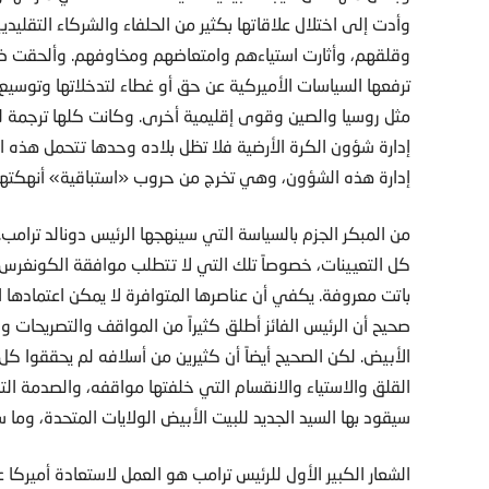
وأدت إلى اختلال علاقاتها بكثير من الحلفاء والشركاء التقلي
وقلقهم، وأثارت استياءهم وامتعاضهم ومخاوفهم. وألحقت ضرر
ترفعها السياسات الأميركية عن حق أو غطاء لتدخلاتها وتوسي
مثل روسيا والصين وقوى إقليمية أخرى. وكانت كلها ترجمة
إدارة شؤون الكرة الأرضية فلا تظل بلاده وحدها تتحمل هذه ال
إدارة هذه الشؤون، وهي تخرج من حروب «استباقية» أنهكته
من المبكر الجزم بالسياسة التي سينهجها الرئيس دونالد ترامب
كل التعيينات، خصوصاً تلك التي لا تتطلب موافقة الكونغرس ل
باتت معروفة. يكفي أن عناصرها المتوافرة لا يمكن اعتمادها ا
صحيح أن الرئيس الفائز أطلق كثيراً من المواقف والتصريحات وال
الأبيض. لكن الصحيح أيضاً أن كثيرين من أسلافه لم يحققوا كل 
القلق والاستياء والانقسام التي خلفتها مواقفه، والصدمة التي
سيقود بها السيد الجديد للبيت الأبيض الولايات المتحدة، وما
الشعار الكبير الأول للرئيس ترامب هو العمل لاستعادة أمير