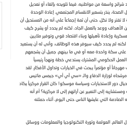
شرائح واسعة من مواطنيه. فيما تلويحه بإلغاء أو تعديل
ل الصحة، ينذر بتسعير الانقسام المجتمعي. إعادة الوحدة
ا تفتر ولا تكل. حتى أن ثمة إجماعاً على أنه من المستحيل أن
 من الأهداف ووعد بالعمل الجاد، لكنه لم يحدد أو يشرح كيف
سكرية وإعادة تأهيلها وبناء اقتصاد قوي وتوفير ملايين
 لكنه لم يحدد كيف سيوفر هذه الوظائف. وأنى له أن يستعيد
وا على سكة واحدة معه أو في ما بينهم. جميل أن يشجعهم
 العمل الحكومي المشترك يستدعي خطة ونهجاً رئيسياً
رجاناً أو مؤتمراً يبحث في الخيارات وتداول الأفكار. لقد
ا مرشحاه لوزارة الدفاع والـ «سي آي أي» جيمس ماتيس
ال دور الاستخبارات وسياسة موسكو! كان القرار مركزياً يكاد
ومستشاريه إلى التعبير عن آرائهم إلى لا مركزية؟ أم أنه
 الصادمة التي عايشها الناس حتى اليوم، أثناء حملته
 العالم. العولمة وثورة التكنولوجيا والمعلومات ووسائل