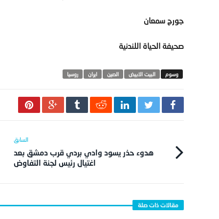
جورج سمعان
صحيفة الحياة اللندنية
البيت الابيض
الصين
ايران
روسيا
هدوء حذر يسود وادي بردي قرب دمشق بعد
اغتيال رئيس لجنة التفاوض