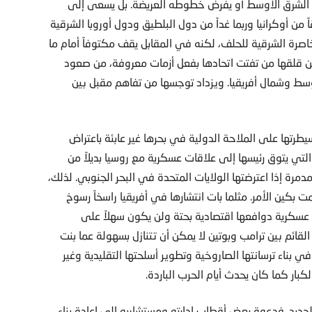
في الشرق الأوسط أو يفرض خطوطه العريضة. بل يسعى إلى
من أوكرانيا وربما غداً من دول البلطيق ودول أوروبا الشرقية
خاصرة الشرقية للحلف، لكنه في المقابل يقف مكتوفاً أمام ما
م عن قلقها من تفتت اتحادها بفعل أزمات معروفة، من صعود
سط وشمال أفريقيا. ويزداد توجسها من تفاهم مقبل بين
رتها على الملاحة الدولية في بحرها غير عابئة باعتراض
 التي يتوق رئيسها إلى علاقات عسكرية مع روسيا بديلاً من
دمرة إذا اعترضتها الولايات المتحدة في البحر الجنوبي. لذلك،
ين الأمر. مثلما بات انتشارها في أفريقيا راسخاً رسوخ
عسكرية دوافعها اقتصادية بحتة ولن يكون سهلاً على
لقائم بين ترامب وبوتين لا يمكن أن تتنازل بسهولة عما بنت
 بناء ترسانتها الصاروخية وتطوير أسلحتها التقليدية وغير
كبار كما كان يحدث أيام الحرب الباردة.
الجديد. فدعوة بعض أقطاب إدارته ومستشاريه إلى إعادة بناء