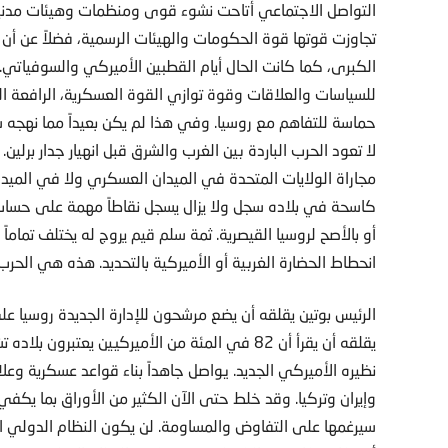
التواصل الاجتماعي أتاحت نشوء قوى ومنظمات وهيئات مدنية
تجاوزت قوتها قوة الحكومات والهيئات الرسمية، فضلاً عن أن 
الكبرى، كما كانت الحال أيام القطبين الأميركي والسوفياتي. ك
للسياسات والعلاقات وقوة توازي القوة العسكرية، الرافعة ال
حماسة للتفاهم مع روسيا. وفي هذا لم يكن بعيداً مما نه
لا تعود الحرب الباردة بين الغرب والشرق قبل انهيار جدار برلين
مجاراة الولايات المتحدة في الميدان العسكري ولا في الميدا
كاسحة في بلاده سجل ولا يزال يسجل نقاطاً مهمة على حساب أم
أو بالأصح لروسيا القيصرية. ثمة سلم قيم يروج له يختلف تماماً
انحطاط الحضارة الغربية أو الأميركية بالتحديد. هذه هي الحرب 
الرئيس بوتين يقلقه أن يضع مرشحون للإدارة الجديدة روسيا على
يقلقه أن يقرأ أن 82 في المئة من الأميركيين يعتبر
نظيره الأميركي الجديد. يواصل جاهداً بناء قواعد عسكرية وعلاق
وإيران وتركيا. وقد خلط حتى الآن الكثير من الأوراق بما يكفي
سيرغمها على التفاوض والمساومة. لن يكون النظام الدولي ال