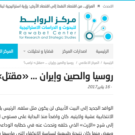
العراق… من اقتصاد النفط إلى اقتصاد الأرض: رؤية استراتيجية لب
الاحدث
الرئيسية
اصدارات المركز
قضايا و تحليلات
المركز ا
المركز الاعلامي
روسيا والصين وإيران … «مقتل» ترامب؟
روسيا والصين وإيران … «مقتل»
-
16 يناير,2017
الوافد الجديد إلى البيت الأبيض لن يكون مثل سلفه. الرئيس با
الانتخابية عشية ولايتيه. كان واضحاً منذ البداية على مستوى ال
إلى شرح «الإرث» الذي خلفه وتحدث عنه في خطابه الوداعي في
وبعض منها كان نتيجة طبيعية لسياسة الانكفاء التي مارسها و