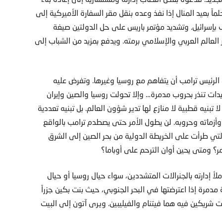
ً بعيد المنال إذا نفذ وعده بنقل مقر السفارة الأميركية إلى
بإسرائيل. وتشديد مؤتمر باريس على حل الدولتين صيغة
العالم العربي والإسلامي برمته. ويدفع بمزيد من الشباب إلى
لرئيس ترامب أن يتفاهم مع روسيا وغيرها. وتفرض عليه
ات تنذر بحروب مدمرة… وإلا تحولت روسيا والصين وإيران
ا تبنيه قطبية لا منازع لها تدير شؤون العالم. بل تبنيه تعددية
أزماته وحروبه. لن يطول الأمر حتى يصطدم ترامب بالواقع
التي طرأت على الخريطة الدولية من بحر الصين إلى الشرق
مر؟ ومتى يحين أوان الترحم على أوباما؟
أ إدارته بالجنرالات المتشددين، سواء حيال روسيا أو حيال
مدمرة إذا اعترضتها في البحر الجنوبي، حيث بنت بكين جزراً
ت شريكين فيه هما فيتنام والفيليبين. ويرى آتون إلى البيت