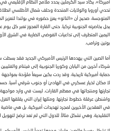
أميركا». يكاد سيد الكرملين يحدد ملامح النظام الإقليمي 
تحدي أوروبا والولايات المتحدة وحلف شمال الأطلسي انطلاقاً 
المتوجسة. صحيح أن «الناتو» يعزز حضوره في بولندا لتعزيز ال
يحل بخاصرته الجنوبية تركيا. حتى القارة العجوز تعبر كل يو
اليمين المتطرف إلى تداعيات الفوضى الضاربة في الشرق الأو
بوتين وترامب.
أما الصين التي يهددها الرئيس الأميركي الجديد فقد بسطت سيط
شركاء آخرين من اليابان وكوريا الجنوبية إلى فيتنام والفليبين
حماية أميركية تاريخية. وقد ردت بكين سريعاً ملوّحة بمواجهة م
لا مكان لخيار عسكري في الهادئ أو جنوب شرقي آسيا. حسمت بك
تجارتها ومنتجاتها في معظم القارات. ليست في وارد مواجهة 
واشنطن عرقلة خطوط تجارتها. ومثلها إيران التي يقلقها الغزل ا
في العقدين الأخيرين لمجرد تهديدات أميركية. بل هي ماضية في
التقليدية. وهي تشكل مثالاً للدول التي لم تعد ترضخ لتهويل ال
لا تشكل روسيا والصين وإيران وحدها تحدياً للرئيس الأميركي 