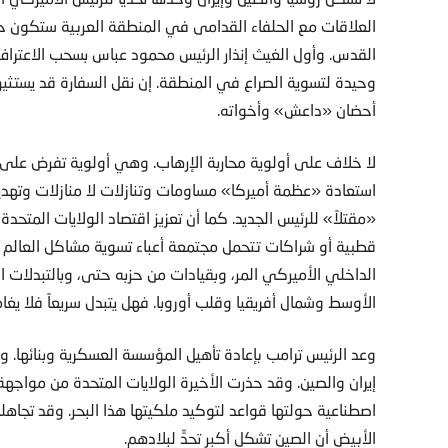
العلاقات مع الحلفاء القدامى في المنطقة العربية ستكون حلما
القدس. وأول الغيث إنذار الرئيس محمود عباس بسحب الاعتراف 
وحيدة لتسوية الصراع في المنطقة. إن نقل السفارة قد يستثير 
أحضان «داعش» وأخواته.
لا خلاف على أولوية محاربة الإرهاب. وهي أولوية تفرض على ا
استعادة «عظمة أميركا» مساومات وتنازلات لا منازلات وتهديد
«مقتلاً» للرئيس الجديد. كما أن تعزيز اقتصاد الولايات المتحدة ل
قطبية أو شراكات تتحمل مجتمعة أعباء تسوية مشاكل العالم و
الداخلي الأميركي المر، وبقيادات من حزبه حتى، وبالتبدلات 
الأوسط وشمال أفريقيا وقلب أوروبا. فهل يتبدل سريعاً فلا يغا
وعد الرئيس ترامب بإعادة تأهيل المؤسسة العسكرية وبنائها. ومل
إيران والصين. وقد حذرت الأخيرة الولايات المتحدة من مواجهة 
اصطناعية حولتها قواعد لتوكيد ملكيتها هذا البحر. وقد تجاهل
الأبيض أن الصين تشكل أكبر تحدٍّ لبلادهم.