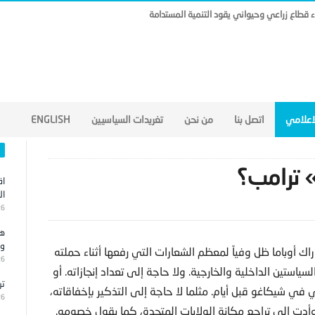
ناء قطاع زراعي وحيواني يقود التنمية المستدامة
لاعلامي
اتصل بنا
من نحن
تغريدات السياسيين
ENGLISH
 ترامب؟
اق
ال
26
هج
وا
راك أوباما ظل وفياً لمعظم الشعارات التي رفعها أثناء حملته
26
سياستين الداخلية والخارجية. ولا حاجة إلى تعداد إنجازاته. أو
تر
 شيكاغو قبل أيام. مثلما لا حاجة إلى التذكير بإخفاقاته،
26
أدت إلى تراجع مكانة الولايات المتحدة، كما يقول خصومه.