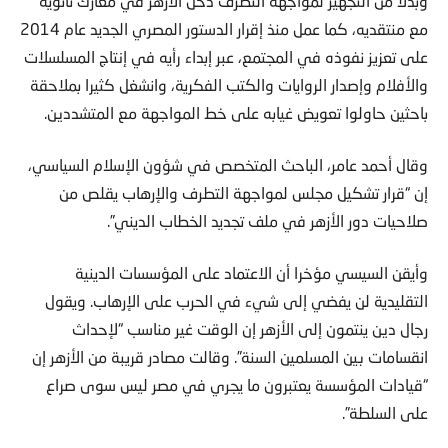
وبدلا من التجهيز لمواجهة التطرف دخل الأزهر في معارك ثانوية
مع منتقديه، كما عمل منذ إقرار الدستور المصري الجديد عام 2014
على تعزيز نفوذه في المجتمع، عبر إبداء رأيه في إنتاج المسلسلات
والأفلام وإصدار الروايات والكتب الفكرية، وانشغل كثيرا بملاحقة
باحثين حاولوا تعويض غيابه على خط المواجهة مع المتشددين.
وقال أحمد عامر، الباحث المتخصص في شؤون الإسلام السياسي،
إن “قرار تشكيل مجلس لمواجهة التطرف والإرهاب يقلص من
صلاحيات دور الأزهر في ملف تجديد الخطاب الديني”.
وأيقن السيسي مؤخرا أن الاعتماد على المؤسسات الدينية
التقليدية لن يفضي إلى شيء في الحرب على الإرهاب. ويقول
رجال دين ينتمون إلى الأزهر إن الوقت غير مناسب “لإحداث
انقسامات بين المسلمين السنة”. وقالت مصادر قريبة من الأزهر إن
“قيادات المؤسسة يعتبرون ما يجري في مصر ليس سوى صراع
على السلطة”.